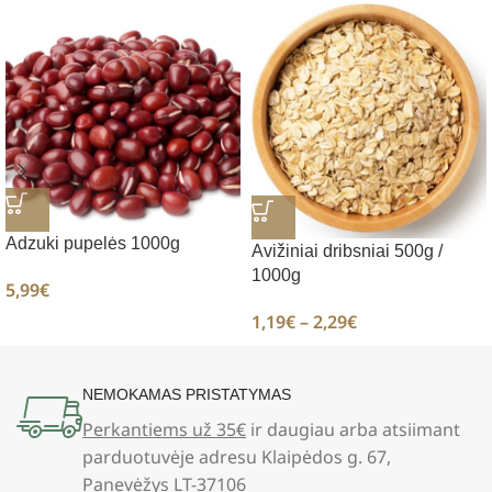
Adzuki pupelės 1000g
Avižiniai dribsniai 500g /
1000g
5,99
€
1,19
€
–
2,29
€
NEMOKAMAS PRISTATYMAS
Perkantiems už 35€
ir daugiau arba atsiimant
parduotuvėje adresu Klaipėdos g. 67,
Panevėžys LT-37106