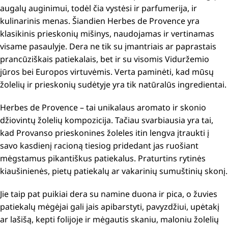
augalų auginimui, todėl čia vystėsi ir parfumerija, ir
kulinarinis menas.
Šiandien Herbes de Provence yra
klasikinis prieskonių mišinys, naudojamas ir vertinamas
visame pasaulyje.
Dera ne tik su įmantriais ar paprastais
prancūziškais patiekalais, bet ir su visomis Viduržemio
jūros bei Europos virtuvėmis.
Verta paminėti, kad mūsų
žolelių ir prieskonių sudėtyje yra tik natūralūs ingredientai.
Herbes de Provence – tai unikalaus aromato ir skonio
džiovintų žolelių kompozicija.
Tačiau svarbiausia yra tai,
kad Provanso prieskonines žoleles itin lengva įtraukti į
savo kasdienį racioną tiesiog pridedant jas ruošiant
mėgstamus pikantiškus patiekalus.
Praturtins rytinės
kiaušinienės, pietų patiekalų ar vakarinių sumuštinių skonį.
Jie taip pat puikiai dera su namine duona ir pica, o žuvies
patiekalų mėgėjai gali jais apibarstyti, pavyzdžiui, upėtakį
ar lašišą, kepti folijoje ir mėgautis skaniu, maloniu žolelių