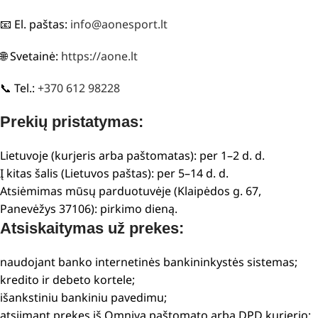
📧 El. paštas:
info@aonesport.lt
🌐 Svetainė:
https://aone.lt
📞 Tel.:
+370 612 98228
Prekių pristatymas:
Lietuvoje (kurjeris arba paštomatas): per 1–2 d. d.
Į kitas šalis (Lietuvos paštas): per 5–14 d. d.
Atsiėmimas mūsų parduotuvėje (Klaipėdos g. 67,
Panevėžys 37106): pirkimo dieną.
Atsiskaitymas už prekes:
naudojant banko internetinės bankininkystės sistemas;
kredito ir debeto kortele;
išankstiniu bankiniu pavedimu;
atsiimant prekes iš Omniva paštomato arba DPD kurjerio;