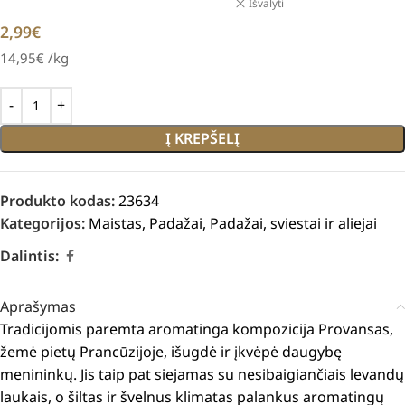
Išvalyti
2,99
€
14,95
€
/kg
Į KREPŠELĮ
Produkto kodas:
23634
Kategorijos:
Maistas
,
Padažai
,
Padažai, sviestai ir aliejai
Dalintis:
Aprašymas
Tradicijomis paremta aromatinga kompozicija
Provansas,
žemė pietų Prancūzijoje, išugdė ir įkvėpė daugybę
menininkų.
Jis taip pat siejamas su nesibaigiančiais levandų
laukais, o šiltas ir švelnus klimatas palankus aromatingų