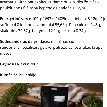
aromatu.
Kitas patiekalas, kuriame puikiai tiks žolelės –
paukštienos filė arba kepenėlės padaže su vynu.
Energetinė vertė 100g
: 1697kj / 405kcal, riebalai 8,12g, iš jų
sočiųjų 4,01g, angliavandeniai 55,63g, iš jų cukrus 2,46g,
skaidulos 30,67g, baltymai 12,11g, druska 0,24g.
Sudedamosios dalys
:
dašis, mairūnai, čiobreliai,
raudonėliai, bazilikas, gelsvė, petražolės, česnakai, krapai,
mėtos.
Grynasis kiekis:
200g
Kilmės šalis:
Lenkija