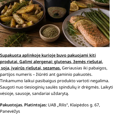
Supakuota aplinkoje kurioje buvo pakuojami kiti
produtai.
Galimi alergenai: g
lutenas, žemės riešutai,
soja, įvairūs riešutai, sezamas.
Geriausias iki pabaigos,
partijos numeris – žiūrėti ant gaminio pakuotės.
Tinkamumo laikui pasibaigus produkto vartoti negalima.
Saugoti nuo tiesioginių saulės spindulių ir drėgmės. Laikyti
vėsioje, sausoje, sandariai uždarytą.
Pakuotojas. Platintojas:
UAB „Rilis“, Klaipėdos g. 67,
Panevėžys