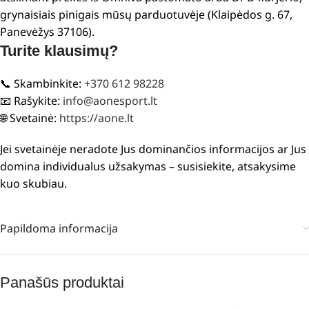
grynaisiais pinigais mūsų parduotuvėje (Klaipėdos g. 67,
Panevėžys 37106).
Turite klausimų?
📞 Skambinkite:
+370 612 98228
📧 Rašykite:
info@aonesport.lt
🌐 Svetainė:
https://aone.lt
Jei svetainėje neradote Jus dominančios informacijos ar Jus
domina individualus užsakymas – susisiekite, atsakysime
kuo skubiau.
Papildoma informacija
Panašūs produktai