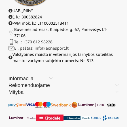
UAB „Rilis“
Į. k.: 300582824
PVM mok. k.: LT100002513411
Buveinės adresas: Klaipėdos g. 67, Panevėžys LT-
37106
Tel.: +370 612 98228
El. paštas: info@aonesport.lt
Valstybinės maisto ir veterinarijos tarnybos suteiktas
maisto tvarkymo subjekto numeris: Nr. 313
Informacija
Rekomenduojame
Mityba