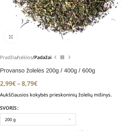
Padidinti
Pradžia
sėklos
Padažai
Provanso žolelės 200g / 400g / 600g
2,99
€
–
8,79
€
Aukščiausios kokybės prieskoninių žolelių mišinys.
SVORIS