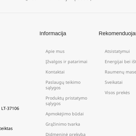
Informacija
Rekomenduoj
Apie mus
Atsistatymui
Įžvalgos ir patarimai
Energijai bei i
Kontaktai
Raumenų mase
Paslaugų teikimo
Sveikatai
sąlygos
Visos prekės
Produktų pristatymo
sąlygos
s LT-37106
Apmokėjimo būdai
Grąžinimo tvarka
teiktas
Didmeninė prekyba