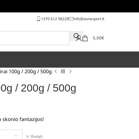
+370 612 98228
info@aonesport.lt
0,00
€
irai 100g / 200g / 500g
00g / 200g / 500g
o skonio fantazijos!
Išvalyti