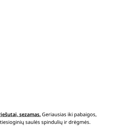
riešutai, sezamas.
Geriausias iki pabaigos,
iesioginių saulės spindulių ir drėgmės.