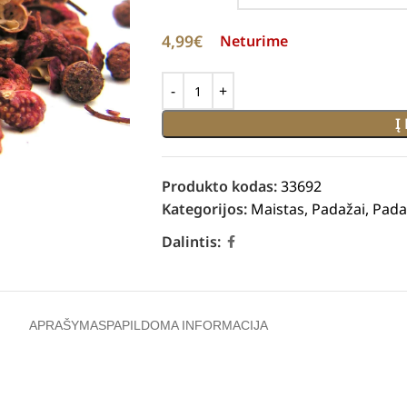
4,99
€
Neturime
Į
Produkto kodas:
33692
Kategorijos:
Maistas
,
Padažai
,
Padaž
Dalintis:
APRAŠYMAS
PAPILDOMA INFORMACIJA