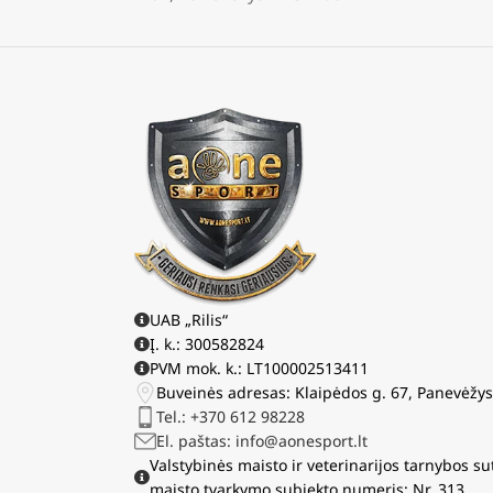
UAB „Rilis“
Į. k.: 300582824
PVM mok. k.: LT100002513411
Buveinės adresas: Klaipėdos g. 67, Panevėžy
Tel.: +370 612 98228
El. paštas: info@aonesport.lt
Valstybinės maisto ir veterinarijos tarnybos su
maisto tvarkymo subjekto numeris: Nr. 313