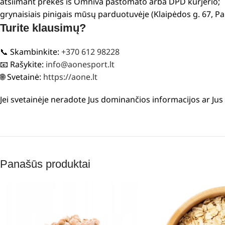
atsiimant prekes iš Omniva paštomato arba DPD kurjerio;
grynaisiais pinigais mūsų parduotuvėje (Klaipėdos g. 67, P
Turite klausimų?
📞 Skambinkite:
+370 612 98228
📧 Rašykite:
info@aonesport.lt
🌐 Svetainė:
https://aone.lt
Jei svetainėje neradote Jus dominančios informacijos ar Ju
Panašūs produktai