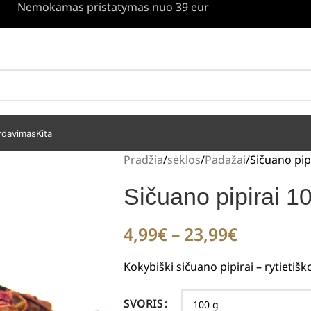
Nemokamas pristatymas nuo 39 eur
rdavimas
Kita
Pradžia
sėklos
Padažai
Sičuano pip
Sičuano pipirai 1
4,99
€
–
23,99
€
Kokybiški sičuano pipirai – rytietišk
SVORIS