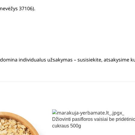
anevėžys 37106).
s domina individualus užsakymas – susisiekite, atsakysime k
Džiovinti pasifloros vaisiai be pridėtini
cukraus 500g