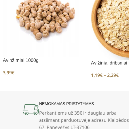
Avinžirniai 1000g
Avižiniai dribsniai
3,99
€
1,19
€
–
2,29
€
NEMOKAMAS PRISTATYMAS
Perkantiems už 35€
ir daugiau arba
atsiimant parduotuvėje adresu Klaipėdos
67, Panevėžys LT-37106