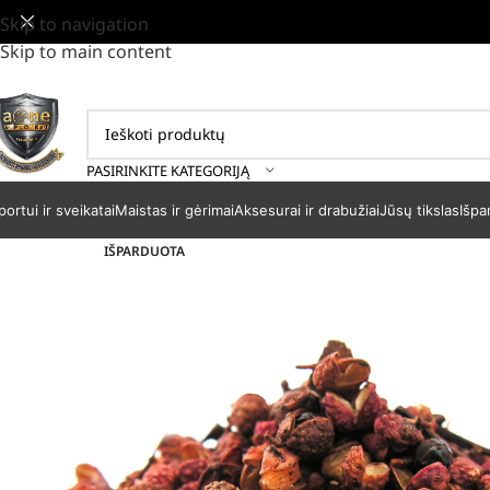
Skip to navigation
Skip to main content
PASIRINKITE KATEGORIJĄ
portui ir sveikatai
Maistas ir gėrimai
Aksesurai ir drabužiai
Jūsų tikslas
Išpa
IŠPARDUOTA