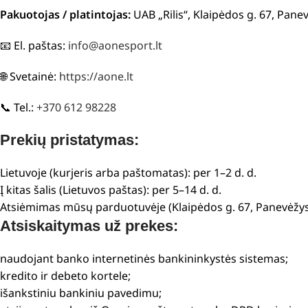
Pakuotojas / platintojas:
UAB „Rilis“, Klaipėdos g. 67, Pane
📧 El. paštas:
info@aonesport.lt
🌐 Svetainė:
https://aone.lt
📞 Tel.:
+370 612 98228
Prekių pristatymas:
Lietuvoje (kurjeris arba paštomatas): per 1–2 d. d.
Į kitas šalis (Lietuvos paštas): per 5–14 d. d.
Atsiėmimas mūsų parduotuvėje (Klaipėdos g. 67, Panevėžys
Atsiskaitymas už prekes:
naudojant banko internetinės bankininkystės sistemas;
kredito ir debeto kortele;
išankstiniu bankiniu pavedimu;