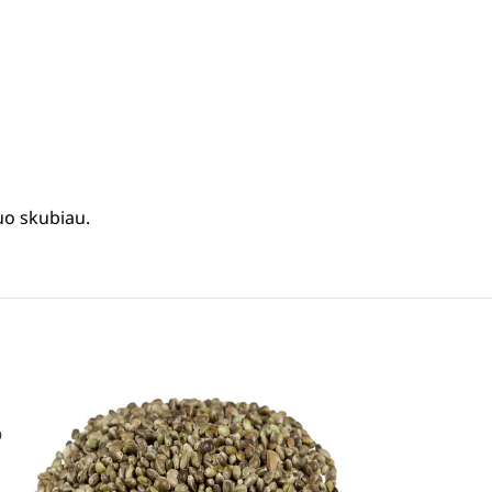
uo skubiau.
o