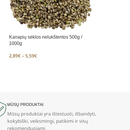
Kanapių sėklos nelukštentos 500g /
1000g
Kedrų riešutai 
2,89
€
–
5,59
€
3,99
€
–
18,99
€
MŪSŲ PRODUKTAI
Mūsų produktai yra ištestuoti, išbandyti,
kokybiški, veiksmingi, patikimi ir visų
rekomenduojami