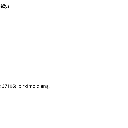
vėžys
 37106): pirkimo dieną.