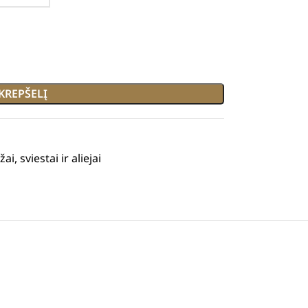
 KREPŠELĮ
ai, sviestai ir aliejai