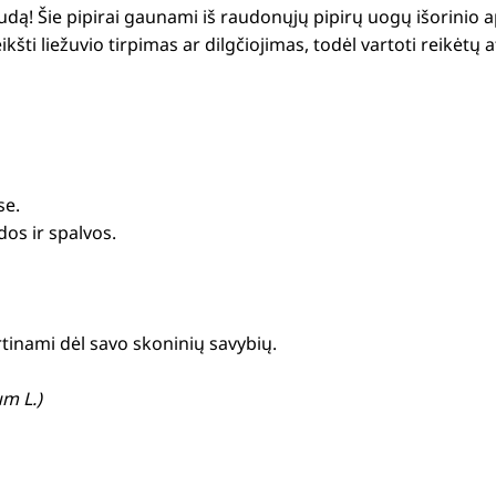
audą! Šie pipirai gaunami iš raudonųjų pipirų uogų išorinio a
ikšti liežuvio tirpimas ar dilgčiojimas, todėl vartoti reikėtų a
se.
dos ir spalvos.
ertinami dėl savo skoninių savybių.
m L.)