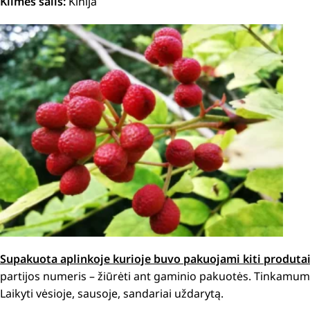
Kilmės šalis:
Kinija
Supakuota aplinkoje kurioje buvo pakuojami kiti produta
partijos numeris – žiūrėti ant gaminio pakuotės. Tinkamumo
Laikyti vėsioje, sausoje, sandariai uždarytą.