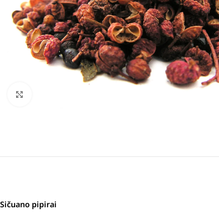
Padidinti
Sičuano pipirai