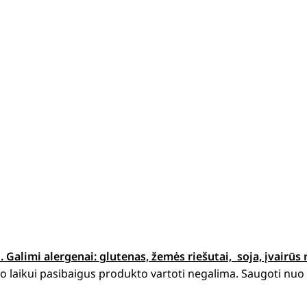
i.
Galimi alergenai: g
lutenas, žemės riešutai, soja, įvairūs 
 laikui pasibaigus produkto vartoti negalima. Saugoti nuo t