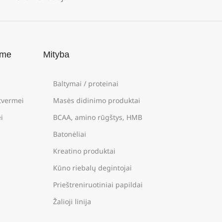
ame
Mityba
Baltymai / proteinai
štvermei
Masės didinimo produktai
i
BCAA, amino rūgštys, HMB
Batonėliai
Kreatino produktai
Kūno riebalų degintojai
Prieštreniruotiniai papildai
Žalioji linija