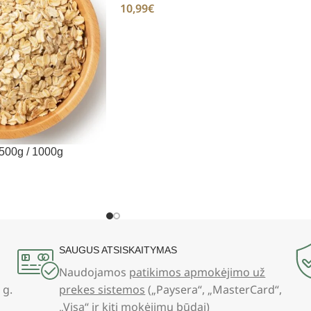
10,99
€
 500g / 1000g
SAUGUS ATSISKAITYMAS
Naudojamos
patikimos apmokėjimo už
 g.
prekes sistemos
(„Paysera“, „MasterCard“,
„Visa“ ir kiti mokėjimų būdai)