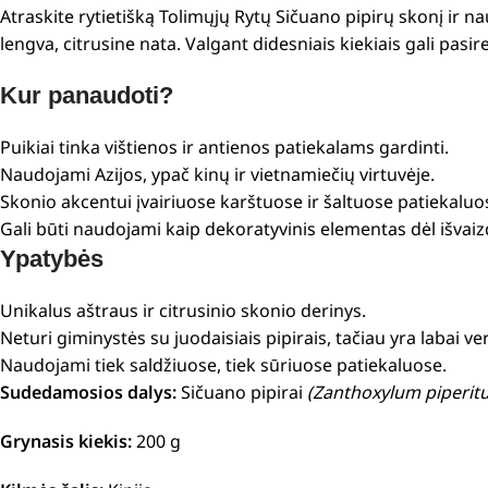
Atraskite rytietišką Tolimųjų Rytų Sičuano pipirų skonį ir n
lengva, citrusine nata. Valgant didesniais kiekiais gali pasire
Kur panaudoti?
Puikiai tinka vištienos ir antienos patiekalams gardinti.
Naudojami Azijos, ypač kinų ir vietnamiečių virtuvėje.
Skonio akcentui įvairiuose karštuose ir šaltuose patiekaluo
Gali būti naudojami kaip dekoratyvinis elementas dėl išvaiz
Ypatybės
Unikalus aštraus ir citrusinio skonio derinys.
Neturi giminystės su juodaisiais pipirais, tačiau yra labai v
Naudojami tiek saldžiuose, tiek sūriuose patiekaluose.
Sudedamosios dalys:
Sičuano pipirai
(Zanthoxylum piperitu
Grynasis kiekis:
200 g