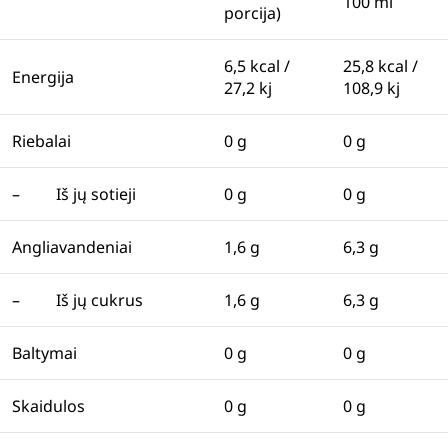
100 ml
porcija)
6,5 kcal /
25,8 kcal /
Energija
27,2 kj
108,9 kj
Riebalai
0 g
0 g
– Iš jų sotieji
0 g
0 g
Angliavandeniai
1,6 g
6,3 g
– Iš jų cukrus
1,6 g
6,3 g
Baltymai
0 g
0 g
Skaidulos
0 g
0 g