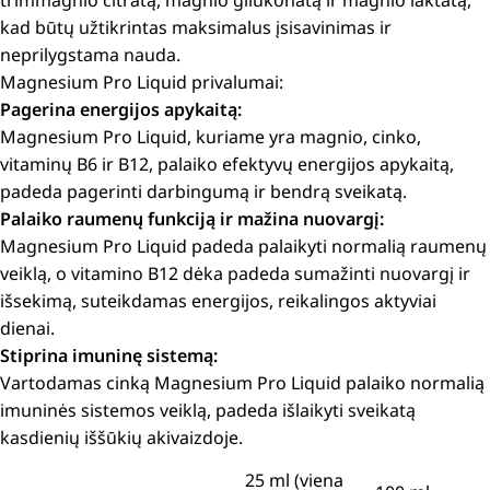
trimmagnio citratą, magnio gliukonatą ir magnio laktatą,
kad būtų užtikrintas maksimalus įsisavinimas ir
neprilygstama nauda.
Magnesium Pro Liquid privalumai:
Pagerina energijos apykaitą:
Magnesium Pro Liquid, kuriame yra magnio, cinko,
vitaminų B6 ir B12, palaiko efektyvų energijos apykaitą,
padeda pagerinti darbingumą ir bendrą sveikatą.
Palaiko raumenų funkciją ir mažina nuovargį:
Magnesium Pro Liquid padeda palaikyti normalią raumenų
veiklą, o vitamino B12 dėka padeda sumažinti nuovargį ir
išsekimą, suteikdamas energijos, reikalingos aktyviai
dienai.
Stiprina imuninę sistemą:
Vartodamas cinką Magnesium Pro Liquid palaiko normalią
imuninės sistemos veiklą, padeda išlaikyti sveikatą
kasdienių iššūkių akivaizdoje.
25 ml (viena