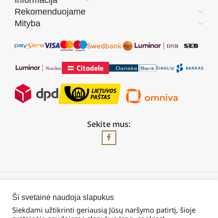
Informacija
Rekomenduojame
Mityba
Sekite mus:
2026 © Visos teisės saugomos | UAB „Rilis“
Ši svetainė naudoja slapukus
Siekdami užtikrinti geriausią Jūsų naršymo patirtį, šioje