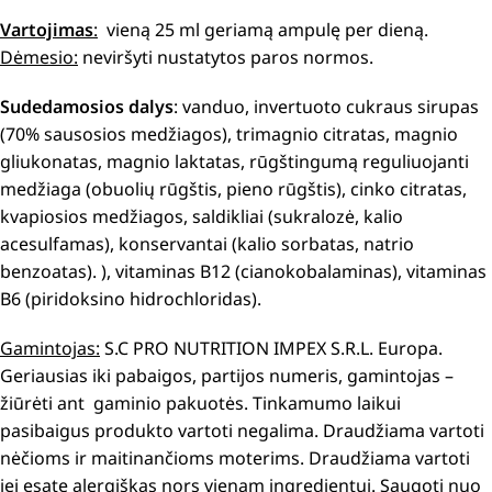
Vartojimas
:
vieną 25 ml geriamą ampulę per dieną.
Dėmesio:
neviršyti nustatytos paros normos.
Sudedamosios dalys
:
vanduo, invertuoto cukraus sirupas
(70% sausosios medžiagos), trimagnio citratas, magnio
gliukonatas, magnio laktatas, rūgštingumą reguliuojanti
medžiaga (obuolių rūgštis, pieno rūgštis), cinko citratas,
kvapiosios medžiagos, saldikliai (sukralozė, kalio
acesulfamas), konservantai (kalio sorbatas, natrio
benzoatas). ), vitaminas B12 (cianokobalaminas), vitaminas
B6 (piridoksino hidrochloridas).
Gamintojas:
S.C PRO NUTRITION IMPEX S.R.L. Europa.
Geriausias iki pabaigos, partijos numeris, gamintojas –
žiūrėti ant gaminio pakuotės. Tinkamumo laikui
pasibaigus produkto vartoti negalima. Draudžiama vartoti
nėčioms ir maitinančioms moterims. Draudžiama vartoti
jei esate alergiškas nors vienam ingredientui. Saugoti nuo