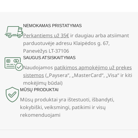
NEMOKAMAS PRISTATYMAS
Perkantiems už 35€
ir daugiau arba atsiimant
parduotuvėje adresu Klaipėdos g. 67,
Panevėžys LT-37106
SAUGUS ATSISKAITYMAS
Naudojamos
patikimos apmokėjimo už prekes
sistemos
(„Paysera“, „MasterCard“, „Visa“ ir kiti
mokėjimų būdai)
MŪSŲ PRODUKTAI
Mūsų produktai yra ištestuoti, išbandyti,
kokybiški, veiksmingi, patikimi ir visų
rekomenduojami