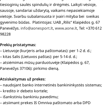
tiesioginių saulės spindulių ir drėgmės. Laikyti vėsioje,
sausoje, sandariai uždarytą, vaikams nepasiekiamoje
vietoje. Svarbu subalansuota ir įvairi mityba bei sveikas
gyvenimo būdas. Platintojas: UAB „Rilis“ Klaipėdos g. 67
Panevėžys.
info@aonesport.lt
,
www.aone.lt
, Tel: +370 612
98228
Prekių pristatymas:
– Lietuvoje (kurjeris arba paštomatas): per 1-2 d. d.;
– kitas šalis (Lietuvos paštas): per 5-14 d. d.;
– atsiėmimas mūsų parduotuvėje (Klaipėdos g. 67,
Panevėžys 37106): pirkimo dieną.
Atsiskaitymas už prekes:
– naudojant banko internetinės bankininkystės sistemas;
– kredito ir debeto kortele;
– išankstiniu bankiniu pavedimu;
– atsiimant prekes Iš Omniva paštomato arba DPD