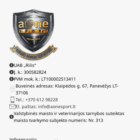
UAB „Rilis“
Į. k.: 300582824
PVM mok. k.: LT100002513411
Buveinės adresas: Klaipėdos g. 67, Panevėžys LT-
37106
Tel.: +370 612 98228
El. paštas: info@aonesport.lt
Valstybinės maisto ir veterinarijos tarnybos suteiktas
maisto tvarkymo subjekto numeris: Nr. 313