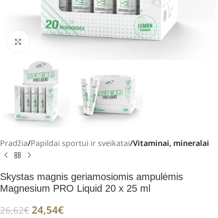
Padidinti
Pradžia
Papildai sportui ir sveikatai
Vitaminai, mineralai
Skystas magnis geriamosiomis ampulėmis
Magnesium PRO Liquid 20 x 25 ml
24,54
€
26,62
€