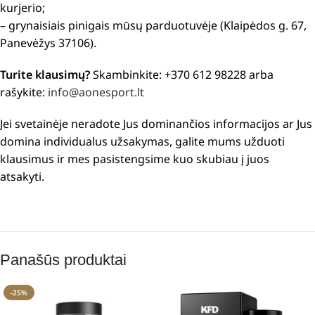
kurjerio;
– grynaisiais pinigais mūsų parduotuvėje (Klaipėdos g. 67,
Panevėžys 37106).
Turite klausimų?
Skambinkite: +370 612 98228 arba
rašykite:
info@aonesport.lt
Jei svetainėje neradote Jus dominančios informacijos ar Jus
domina individualus užsakymas, galite mums užduoti
klausimus ir mes pasistengsime kuo skubiau į juos
atsakyti.
Panašūs produktai
-25%