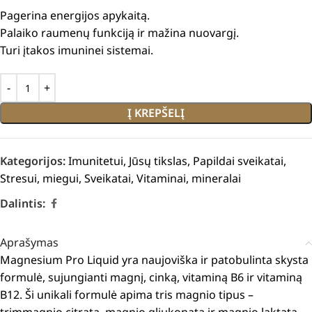
Pagerina energijos apykaitą.
Palaiko raumenų funkciją ir mažina nuovargį.
Turi įtakos imuninei sistemai.
Į KREPŠELĮ
Kategorijos:
Imunitetui
,
Jūsų tikslas
,
Papildai sveikatai
,
Stresui, miegui
,
Sveikatai
,
Vitaminai, mineralai
Dalintis:
Aprašymas
Magnesium Pro Liquid yra naujoviška ir patobulinta skysta
formulė, sujungianti magnį, cinką, vitaminą B6 ir vitaminą
B12.
Ši unikali formulė apima tris magnio tipus –