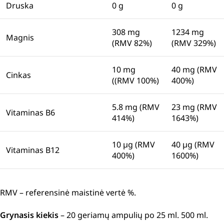
Druska
0 g
0 g
308 mg
1234 mg
Magnis
(RMV 82%)
(RMV 329%)
10 mg
40 mg (RMV
Cinkas
((RMV 100%)
400%)
5.8 mg (RMV
23 mg (RMV
Vitaminas B6
414%)
1643%)
10 µg (RMV
40 µg (RMV
Vitaminas B12
400%)
1600%)
RMV – referensinė maistinė vertė %.
Grynasis kiekis
– 20 geriamų ampulių po 25 ml. 500 ml.