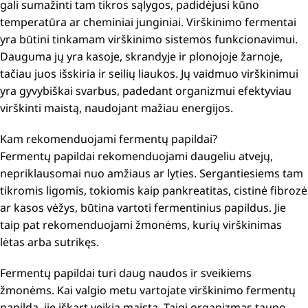
gali sumažinti tam tikros sąlygos, padidėjusi kūno
temperatūra ar cheminiai junginiai. Virškinimo fermentai
yra būtini tinkamam virškinimo sistemos funkcionavimui.
Dauguma jų yra kasoje, skrandyje ir plonojoje žarnoje,
tačiau juos išskiria ir seilių liaukos. Jų vaidmuo virškinimui
yra gyvybiškai svarbus, padedant organizmui efektyviau
virškinti maistą, naudojant mažiau energijos.
Kam rekomenduojami fermentų papildai?
Fermentų papildai rekomenduojami daugeliu atvejų,
nepriklausomai nuo amžiaus ar lyties. Sergantiesiems tam
tikromis ligomis, tokiomis kaip pankreatitas, cistinė fibrozė
ar kasos vėžys, būtina vartoti fermentinius papildus. Jie
taip pat rekomenduojami žmonėms, kurių virškinimas
lėtas arba sutrikęs.
Fermentų papildai turi daug naudos ir sveikiems
žmonėms. Kai valgio metu vartojate virškinimo fermentų
papildą, jie iškart veikia maistą. Taigi organizmas taupo