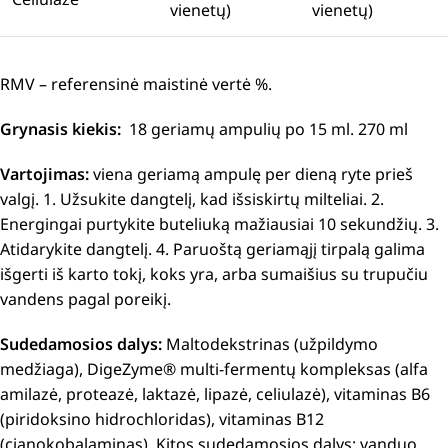
vienetų)
vienetų)
RMV – referensinė maistinė vertė %.
Grynasis kiekis:
18 geriamų ampulių po 15 ml. 270 ml
Vartojimas:
viena geriamą ampulę per dieną ryte prieš
valgį.
1. Užsukite dangtelį, kad išsiskirtų milteliai.
2.
Energingai purtykite buteliuką mažiausiai 10 sekundžių.
3.
Atidarykite dangtelį.
4. Paruoštą geriamąjį tirpalą galima
išgerti iš karto tokį, koks yra, arba sumaišius su trupučiu
vandens pagal poreikį.
Sudedamosios dalys:
Maltodekstrinas (užpildymo
medžiaga), DigeZyme® multi-fermentų kompleksas (alfa
amilazė, proteazė, laktazė, lipazė, celiulazė), vitaminas B6
(piridoksino hidrochloridas), vitaminas B12
(cianokobalaminas).
Kitos sudedamosios dalys
: vanduo,