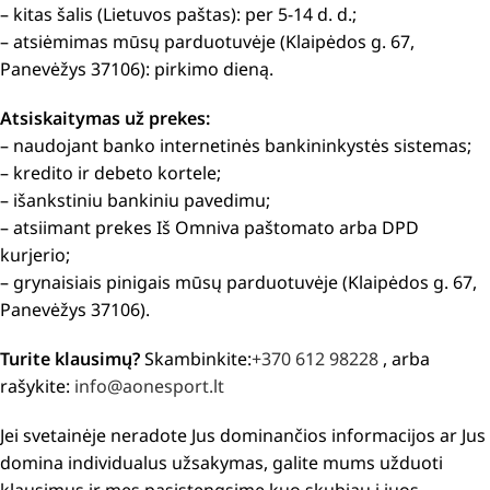
– kitas šalis (Lietuvos paštas): per 5-14 d. d.;
– atsiėmimas mūsų parduotuvėje (Klaipėdos g. 67,
Panevėžys 37106): pirkimo dieną.
Atsiskaitymas už prekes:
– naudojant banko internetinės bankininkystės sistemas;
– kredito ir debeto kortele;
– išankstiniu bankiniu pavedimu;
– atsiimant prekes Iš Omniva paštomato arba DPD
kurjerio;
– grynaisiais pinigais mūsų parduotuvėje (Klaipėdos g. 67,
Panevėžys 37106).
Turite klausimų?
Skambinkite:
+370 612 98228
, arba
rašykite:
info@aonesport.lt
Jei svetainėje neradote Jus dominančios informacijos ar Jus
domina individualus užsakymas, galite mums užduoti