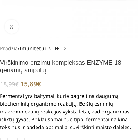
Padidinti
Pradžia
Imunitetui
Virškinimo enzimų kompleksas ENZYME 18
geriamų ampulių
15,89
€
18,99
€
Fermentai yra baltymai, kurie pagreitina daugumą
biocheminių organizmo reakcijų. Be šių esminių
makromolekulių reakcijos vyksta lėtai, kad organizmas
išliktų gyvas. Priklausomai nuo tipo, fermentai naikina
toksinus ir padeda optimaliai suvirškinti maisto daleles.