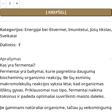
Į KREPŠELĮ
Kategorijos:
Energijai bei ištvermei
,
Imunitetui
,
Jūsų tikslas
,
Sveikatai
Dalintis:
Aprašymas
Kas yra fermentai?
Fermentai yra baltymai, kurie pagreitina daugumą
biocheminių organizmo reakcijų. Be šių esminių
makromolekulių reakcijos vyksta lėtai, kad organizmas
išliktų gyvas. Priklausomai nuo tipo, fermentai naikina
toksinus ir padeda optimaliai suvirškinti maisto daleles.
Jie gaminami natūraliai organizme, tačiau jų veiksmingumą