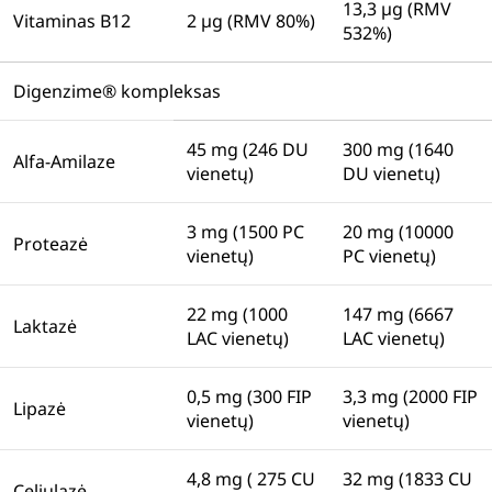
13,3 µg (RMV
Vitaminas B12
2 µg (RMV 80%)
532%)
Digenzime® kompleksas
45 mg (246 DU
300 mg (1640
Alfa-Amilaze
vienetų)
DU vienetų)
3 mg (1500 PC
20 mg (10000
Proteazė
vienetų)
PC vienetų)
22 mg (1000
147 mg (6667
Laktazė
LAC vienetų)
LAC vienetų)
0,5 mg (300 FIP
3,3 mg (2000 FIP
Lipazė
vienetų)
vienetų)
4,8 mg ( 275 CU
32 mg (1833 CU
Celiulazė