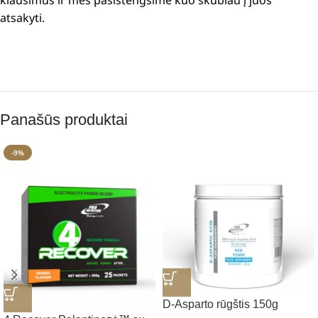
klausimus ir mes pasistengsime kuo skubiau į juos
atsakyti.
Panašūs produktai
-9%
D-Asparto rūgštis 150g