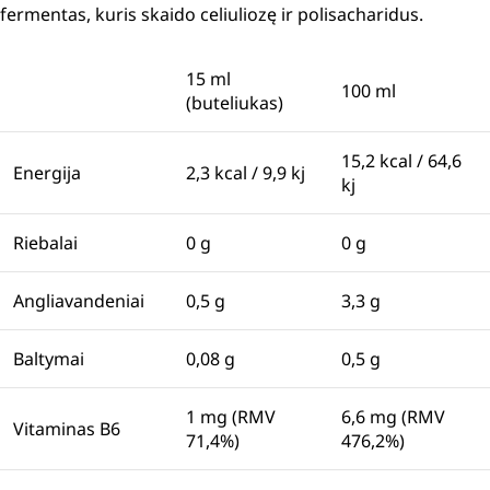
fermentas, kuris skaido celiuliozę ir polisacharidus.
15 ml
100 ml
(buteliukas)
15,2 kcal / 64,6
Energija
2,3 kcal / 9,9 kj
kj
Riebalai
0 g
0 g
Angliavandeniai
0,5 g
3,3 g
Baltymai
0,08 g
0,5 g
1 mg (RMV
6,6 mg (RMV
Vitaminas B6
71,4%)
476,2%)