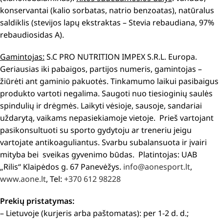
konservantai (kalio sorbatas, natrio benzoatas), natūralus
saldiklis (stevijos lapų ekstraktas – Stevia rebaudiana, 97%
rebaudiosidas A).
Gamintojas:
S.C PRO NUTRITION IMPEX S.R.L. Europa.
Geriausias iki pabaigos, partijos numeris, gamintojas –
žiūrėti ant gaminio pakuotės. Tinkamumo laikui pasibaigus
produkto vartoti negalima. Saugoti nuo tiesioginių saulės
spindulių ir drėgmės. Laikyti vėsioje, sausoje, sandariai
uždarytą, vaikams nepasiekiamoje vietoje. Prieš vartojant
pasikonsultuoti su sporto gydytoju ar treneriu jeigu
vartojate antikoaguliantus. Svarbu subalansuota ir įvairi
mityba bei sveikas gyvenimo būdas. Platintojas: UAB
„Rilis“ Klaipėdos g. 67 Panevėžys.
info@aonesport.lt
,
www.aone.lt
, Tel:
+370 612 98228
Prekių pristatymas:
– Lietuvoje (kurjeris arba paštomatas): per 1-2 d. d.;