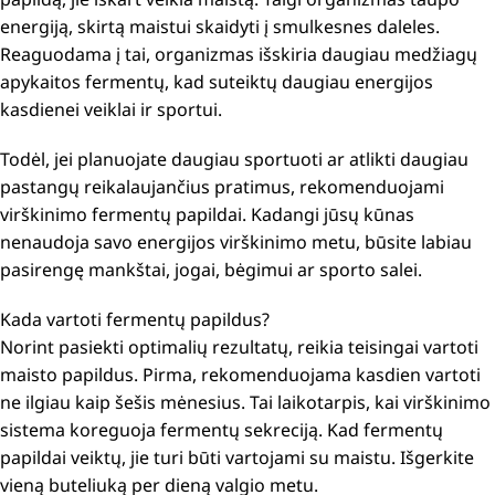
energiją, skirtą maistui skaidyti į smulkesnes daleles.
Reaguodama į tai, organizmas išskiria daugiau medžiagų
apykaitos fermentų, kad suteiktų daugiau energijos
kasdienei veiklai ir sportui.
Todėl, jei planuojate daugiau sportuoti ar atlikti daugiau
pastangų reikalaujančius pratimus, rekomenduojami
virškinimo fermentų papildai. Kadangi jūsų kūnas
nenaudoja savo energijos virškinimo metu, būsite labiau
pasirengę mankštai, jogai, bėgimui ar sporto salei.
Kada vartoti fermentų papildus?
Norint pasiekti optimalių rezultatų, reikia teisingai vartoti
maisto papildus. Pirma, rekomenduojama kasdien vartoti
ne ilgiau kaip šešis mėnesius. Tai laikotarpis, kai virškinimo
sistema koreguoja fermentų sekreciją. Kad fermentų
papildai veiktų, jie turi būti vartojami su maistu. Išgerkite
vieną buteliuką per dieną valgio metu.