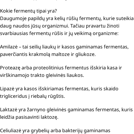
Kokie fermentų tipai yra?
Daugumoje papildų yra kelių rūšių fermentų, kurie suteikia
daug naudos jūsų organizmui. Tačiau pravartu žinoti
svarbiausias fermentų rūšis ir jų veikimą organizme:
Amilazė – tai seilių liaukų ir kasos gaminamas fermentas,
paverčiantis krakmolą maltoze ir gliukoze.
Proteazę arba proteolitinius fermentus išskiria kasa ir
virškinamojo trakto gleivinės liaukos.
Lipazė yra kasos išskiriamas fermentas, kuris skaido
trigliceridus į riebalų rūgštis.
Laktazė yra žarnyno gleivinės gaminamas fermentas, kuris
leidžia pasisavinti laktozę.
Celiuliazė yra grybelių arba bakterijų gaminamas