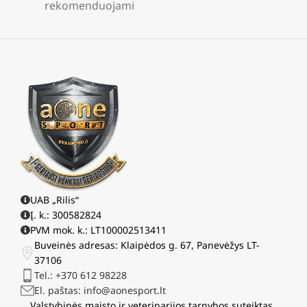
rekomenduojami
UAB „Rilis“
Į. k.: 300582824
PVM mok. k.: LT100002513411
Buveinės adresas: Klaipėdos g. 67, Panevėžys LT-
37106
Tel.: +370 612 98228
El. paštas: info@aonesport.lt
Valstybinės maisto ir veterinarijos tarnybos suteiktas