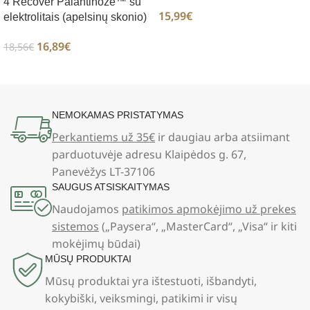
4 Recover Palantinozė™ su
15,99
€
elektrolitais (apelsinų skonio)
16,89
€
18,56
€
NEMOKAMAS PRISTATYMAS
Perkantiems už 35€
ir daugiau arba atsiimant
parduotuvėje adresu Klaipėdos g. 67,
Panevėžys LT-37106
SAUGUS ATSISKAITYMAS
Naudojamos
patikimos apmokėjimo už prekes
sistemos
(„Paysera“, „MasterCard“, „Visa“ ir kiti
mokėjimų būdai)
MŪSŲ PRODUKTAI
Mūsų produktai yra ištestuoti, išbandyti,
kokybiški, veiksmingi, patikimi ir visų