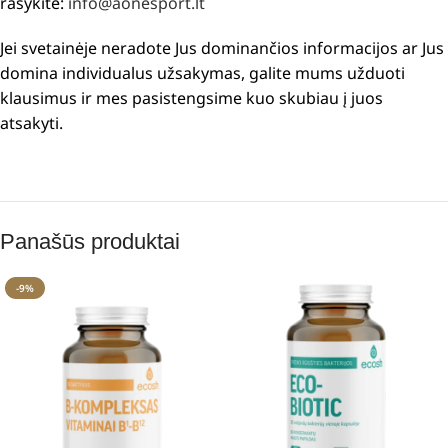
rašykite:
info@aonesport.lt
Jei svetainėje neradote Jus dominančios informacijos ar Jus
domina individualus užsakymas, galite mums užduoti
klausimus ir mes pasistengsime kuo skubiau į juos
atsakyti.
Panašūs produktai
-9%