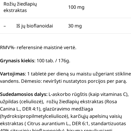
Rožių žiedlapių
100 mg
ekstraktas
– Iš jų bioflanoidai
30 mg
RMV%- referensinė maistinė vertė.
Grynasis kiekis
: 100 tab. / 176g.
Vartojimas
: 1 tabletė per dieną su maistu užgeriant stikline
vandens. Dėmesio: neviršyti nustatytos porcijos per parą.
Sudedamosios dalys:
L-askorbo rūgštis (kaip vitaminas C),
užpildas (celiuliozė), rožių žiedlapių ekstraktas (Rosa
Canina L., DER 4:1), glazūravimo medžiaga
(hydroksipropilmetylceliuliozė), karčiųjų apelsinų vaisių
ekstraktas ( Citrus aurantium L., DER 6:1, standartizuotas
40% citrusinių bioflavonoidų), birumą reguliuojanti