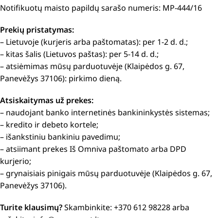
Notifikuotų maisto papildų sarašo numeris: MP-444/16
Prekių pristatymas:
– Lietuvoje (kurjeris arba paštomatas): per 1-2 d. d.;
– kitas šalis (Lietuvos paštas): per 5-14 d. d.;
– atsiėmimas mūsų parduotuvėje (Klaipėdos g. 67,
Panevėžys 37106): pirkimo dieną.
Atsiskaitymas už prekes:
– naudojant banko internetinės bankininkystės sistemas;
– kredito ir debeto kortele;
– išankstiniu bankiniu pavedimu;
– atsiimant prekes Iš Omniva paštomato arba DPD
kurjerio;
– grynaisiais pinigais mūsų parduotuvėje (Klaipėdos g. 67,
Panevėžys 37106).
Turite klausimų?
Skambinkite: +370 612 98228 arba