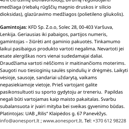
medžiaga (riebalų rūgščių magnio druskos ir silicio
dioksidas), glazūravimo medžiagos (polietileno gliukolis).
Gamintojas
: KFD Sp. Z.o.o, Solec 28, 00-403 Varšuva,
Lenkija. Geriausias iki pabaigos, partijos numeris,
gamintojas – žiūrèti ant gaminio pakuotės. Tinkamumo
laikui pasibaigus produkto vartoti negalima. Nevartoti jei
esate alergiškas nors vienai sudedamajai daliai.
Draudžiama vartoti nėščioms ir maitinančioms moterims.
Saugoti nuo tiesioginių saulės spindulių ir drėgmės. Laikyti
vėsioje, sausoje, sandariai uždarytą, vaikams
nepasiekiamoje vietoje. Prieš vartojant galite
pasikonsultuoti su sporto gydytoju ar treneriu. Papildas
negali būti vartojamas kaip maisto pakaitalas. Svarbu
subalansuota ir įvairi mityba bei sveikas gyvenimo būdas.
Platintojas: UAB „Rilis“ Klaipėdos g. 67 Panevèžys.
info@aonesport.lt
;
www.aonesport.It
. Tel:
+370 612 98228