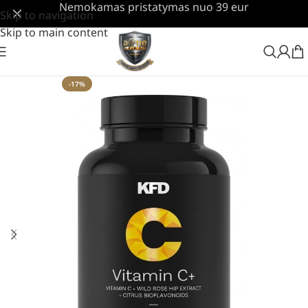
Nemokamas pristatymas nuo 39 eur
Skip to navigation
Skip to main content
-17%