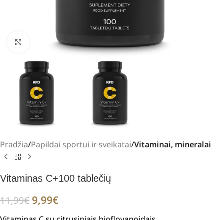
Padidinti
Pradžia
Papildai sportui ir sveikatai
Vitaminai, mineralai
Vitaminas C+100 tablečių
9,99
€
11,99
€
Vitaminas C su citrusiniais bioflovanoidais.