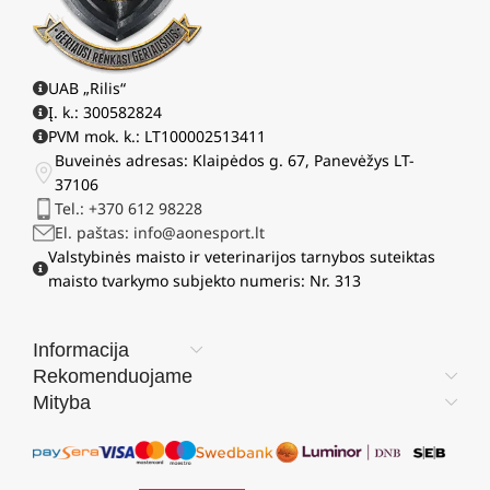
UAB „Rilis“
Į. k.: 300582824
PVM mok. k.: LT100002513411
Buveinės adresas: Klaipėdos g. 67, Panevėžys LT-
37106
Tel.: +370 612 98228
El. paštas: info@aonesport.lt
Valstybinės maisto ir veterinarijos tarnybos suteiktas
maisto tvarkymo subjekto numeris: Nr. 313
Informacija
Rekomenduojame
Mityba