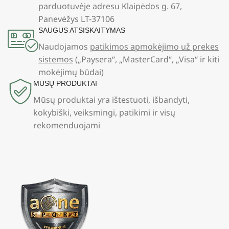
parduotuvėje adresu Klaipėdos g. 67,
Panevėžys LT-37106
SAUGUS ATSISKAITYMAS
Naudojamos
patikimos apmokėjimo už prekes
sistemos
(„Paysera“, „MasterCard“, „Visa“ ir kiti
mokėjimų būdai)
MŪSŲ PRODUKTAI
Mūsų produktai yra ištestuoti, išbandyti,
kokybiški, veiksmingi, patikimi ir visų
rekomenduojami