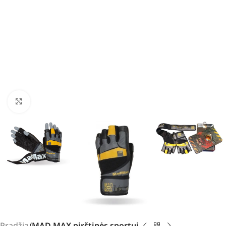
Padidinti
Pradžia
MAD MAX pirštinės sportui