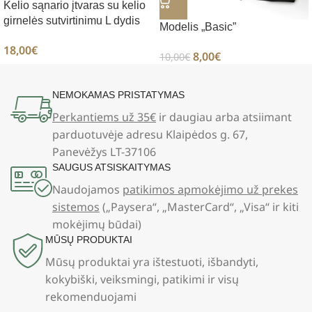
Kelio sąnario įtvaras su kelio
girnelės sutvirtinimu L dydis
Modelis „Basic”
18,00
€
8,00
€
10,00
€
NEMOKAMAS PRISTATYMAS
Perkantiems už 35€
ir daugiau arba atsiimant
parduotuvėje adresu Klaipėdos g. 67,
Panevėžys LT-37106
SAUGUS ATSISKAITYMAS
Naudojamos
patikimos apmokėjimo už prekes
sistemos
(„Paysera“, „MasterCard“, „Visa“ ir kiti
mokėjimų būdai)
MŪSŲ PRODUKTAI
Mūsų produktai yra ištestuoti, išbandyti,
kokybiški, veiksmingi, patikimi ir visų
rekomenduojami