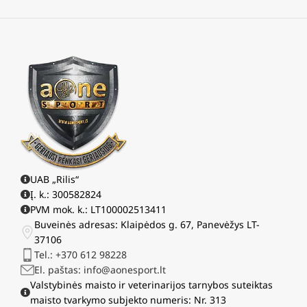
UAB „Rilis“
Į. k.: 300582824
PVM mok. k.: LT100002513411
Buveinės adresas: Klaipėdos g. 67, Panevėžys LT-
37106
Tel.: +370 612 98228
El. paštas: info@aonesport.lt
Valstybinės maisto ir veterinarijos tarnybos suteiktas
maisto tvarkymo subjekto numeris: Nr. 313