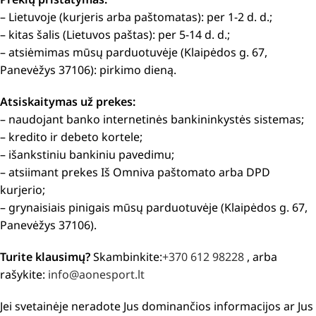
– Lietuvoje (kurjeris arba paštomatas): per 1-2 d. d.;
– kitas šalis (Lietuvos paštas): per 5-14 d. d.;
– atsiėmimas mūsų parduotuvėje (Klaipėdos g. 67,
Panevėžys 37106): pirkimo dieną.
Atsiskaitymas už prekes:
– naudojant banko internetinės bankininkystės sistemas;
– kredito ir debeto kortele;
– išankstiniu bankiniu pavedimu;
– atsiimant prekes Iš Omniva paštomato arba DPD
kurjerio;
– grynaisiais pinigais mūsų parduotuvėje (Klaipėdos g. 67,
Panevėžys 37106).
Turite klausimų?
Skambinkite:
+370 612 98228
, arba
rašykite:
info@aonesport.lt
Jei svetainėje neradote Jus dominančios informacijos ar Jus