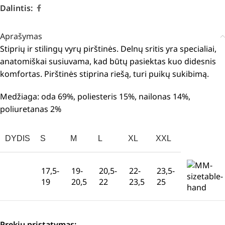
Dalintis:
Aprašymas
Stiprių ir stilingų vyrų pirštinės. Delnų sritis yra specialiai,
anatomiškai susiuvama, kad būtų pasiektas kuo didesnis
komfortas. Pirštinės stiprina riešą, turi puikų sukibimą.
Medžiaga: oda 69%, poliesteris 15%, nailonas 14%,
poliuretanas 2%
DYDIS
S
M
L
XL
XXL
17,5-
19-
20,5-
22-
23,5-
19
20,5
22
23,5
25
Prekių pristatymas: