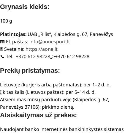
Grynasis kiekis:
100 g
Platintojas:
UAB „Rilis“, Klaipėdos g. 67, Panevėžys
📧 El. paštas:
info@aonesport.lt
🌐 Svetainė:
https://aone.lt
📞 Tel.:
+370 612 98228
„>+370 612 98228
Prekių pristatymas:
Lietuvoje (kurjeris arba paštomatas): per 1–2 d. d.
Į kitas šalis (Lietuvos paštas): per 5–14 d. d.
Atsiėmimas mūsų parduotuvėje (Klaipėdos g. 67,
Panevėžys 37106): pirkimo dieną.
Atsiskaitymas už prekes:
Naudojant banko internetinės bankininkystės sistemas