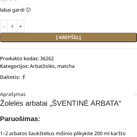
labai gardi 🙂
Į KREPŠELĮ
Produkto kodas:
36262
Kategorijos:
Arbatžolės
,
matcha
Dalintis:
Aprašymas
Žolelės arbatai „ŠVENTINĖ ARBATA“
Paruošimas:
1–2 arbatos šaukštelius mišinio plikykite 200 ml karšto