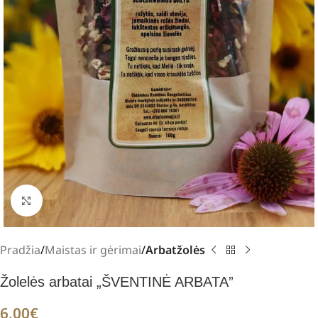
Padidinti
Pradžia
Maistas ir gėrimai
Arbatžolės
Žolelės arbatai „ŠVENTINĖ ARBATA”
6,00
€