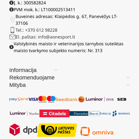
Į. k.: 300582824
PVM mok. k.: LT100002513411
Buveinės adresas: Klaipėdos g. 67, Panevėžys LT-
37106
Tel.: +370 612 98228
El. paštas: info@aonesport.lt
Valstybinės maisto ir veterinarijos tarnybos suteiktas
maisto tvarkymo subjekto numeris: Nr. 313
Informacija
Rekomenduojame
Mityba