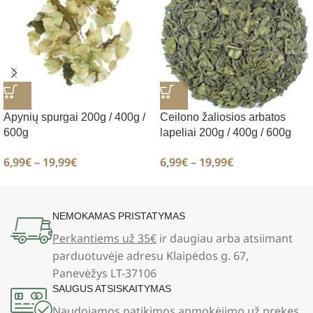
Apynių spurgai 200g / 400g /
Ceilono žaliosios arbatos
600g
lapeliai 200g / 400g / 600g
6,99
€
–
19,99
€
6,99
€
–
19,99
€
NEMOKAMAS PRISTATYMAS
Perkantiems už 35€
ir daugiau arba atsiimant
parduotuvėje adresu Klaipėdos g. 67,
Panevėžys LT-37106
SAUGUS ATSISKAITYMAS
Naudojamos
patikimos apmokėjimo už prekes