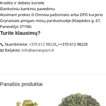
Kredito ir debeto kortele
Išankstiniu bankiniu pavedimu
Atsiimant prekes iš Omniva paštomato arba DPD kurjerio
Grynaisiais pinigais mūsų parduotuvėje (Klaipėdos g. 67,
Panevėžys 37106)
Turite klausimų?
📞 Skambinkite:
+370 612 98228
„>+370 612 98228
📧 Rašykite:
info@aonesport.lt
Panašūs produktai