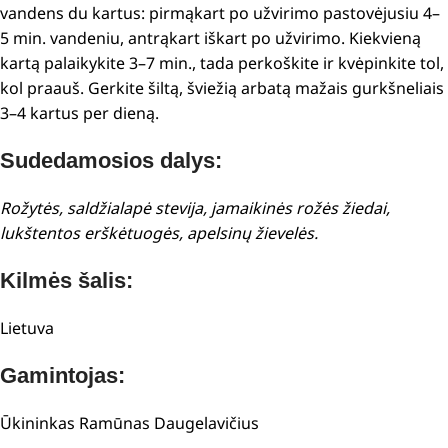
vandens du kartus: pirmąkart po užvirimo pastovėjusiu 4–
5 min. vandeniu, antrąkart iškart po užvirimo. Kiekvieną
kartą palaikykite 3–7 min., tada perkoškite ir kvėpinkite tol,
kol praauš. Gerkite šiltą, šviežią arbatą mažais gurkšneliais
3–4 kartus per dieną.
Sudedamosios dalys:
Rožytės, saldžialapė stevija, jamaikinės rožės žiedai,
lukštentos erškėtuogės, apelsinų žievelės.
Kilmės šalis:
Lietuva
Gamintojas:
Ūkininkas Ramūnas Daugelavičius