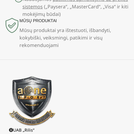
sistemos
(„Paysera“, „MasterCard“, „Visa“ ir kiti
mokėjimų būdai)
MŪSŲ PRODUKTAI
Mūsų produktai yra ištestuoti, išbandyti,
kokybiški, veiksmingi, patikimi ir visų
rekomenduojami
UAB „Rilis“