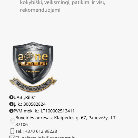
kokybiški, veiksmingi, patikimi ir visų
rekomenduojami
UAB „Rilis“
Į. k.: 300582824
PVM mok. k.: LT100002513411
Buveinės adresas: Klaipėdos g. 67, Panevėžys LT-
37106
Tel.: +370 612 98228
El. paštas: info@aonesport.lt