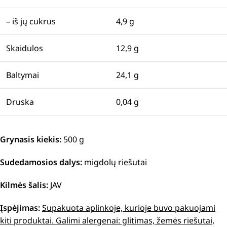
– iš jų cukrus
4,9 g
Skaidulos
12,9 g
Baltymai
24,1 g
Druska
0,04 g
Grynasis kiekis:
500 g
Sudedamosios dalys:
migdolų riešutai
Kilmės šalis:
JAV
Įspėjimas:
Supakuota aplinkoje, kurioje buvo pakuojami
kiti produktai. Galimi alergenai: glitimas, žemės riešutai,