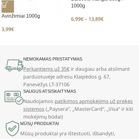
1000g
Avinžirniai 1000g
6,99
€
–
13,89
€
3,99
€
NEMOKAMAS PRISTATYMAS
Perkantiems už 35€
ir daugiau arba atsiimant
parduotuvėje adresu Klaipėdos g. 67,
Panevėžys LT-37106
SAUGUS ATSISKAITYMAS
Naudojamos
patikimos apmokėjimo už prekes
sistemos
(„Paysera“, „MasterCard“, „Visa“ ir kiti
mokėjimų būdai)
MŪSŲ PRODUKTAI
Mūsų produktai yra ištestuoti, išbandyti,