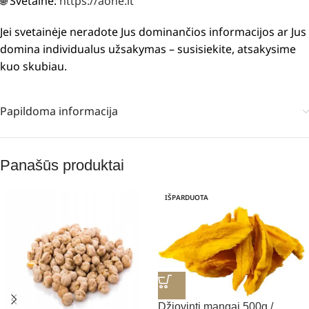
🌐 Svetainė:
https://aone.lt
Jei svetainėje neradote Jus dominančios informacijos ar Jus
domina individualus užsakymas – susisiekite, atsakysime
kuo skubiau.
Papildoma informacija
Panašūs produktai
IŠPARDUOTA
Džiovinti mangai 500g /