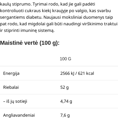
kaulų stiprumo. Tyrimai rodo, kad jie gali padėti
kontroliuoti cukraus kiekį kraujyje po valgio, kas svarbu
sergantiems diabetu. Naujausi moksliniai duomenys taip
pat rodo, kad migdolai gali būti naudingi virškinimo traktui
ir stiprinti imuninę sistemą.
Maistinė vertė (100 g):
100 G
Energija
2566 kJ / 621 kcal
Riebalai
52 g
– iš jų sotieji
4,74 g
Angliavandeniai
7,6 g