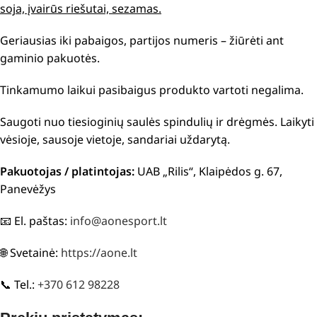
soja, įvairūs riešutai, sezamas.
Geriausias iki pabaigos, partijos numeris – žiūrėti ant
gaminio pakuotės.
Tinkamumo laikui pasibaigus produkto vartoti negalima.
Saugoti nuo tiesioginių saulės spindulių ir drėgmės. Laikyti
vėsioje, sausoje vietoje, sandariai uždarytą.
Pakuotojas / platintojas:
UAB „Rilis“, Klaipėdos g. 67,
Panevėžys
📧 El. paštas:
info@aonesport.lt
🌐 Svetainė:
https://aone.lt
📞 Tel.:
+370 612 98228