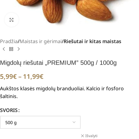
Padidinti
Pradžia
Maistas ir gėrimai
Riešutai ir kitas maistas
Migdolų riešutai „PREMIUM” 500g / 1000g
5,99
€
–
11,99
€
Aukštos klasės migdolų branduoliai. Kalcio ir fosforo
šaltinis.
SVORIS
Išvalyti