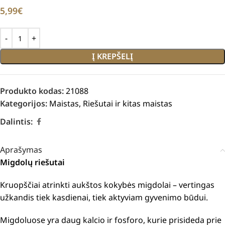
5,99
€
Į KREPŠELĮ
Produkto kodas:
21088
Kategorijos:
Maistas
,
Riešutai ir kitas maistas
Dalintis:
Aprašymas
Migdolų riešutai
Kruopščiai atrinkti aukštos kokybės migdolai – vertingas
užkandis tiek kasdienai, tiek aktyviam gyvenimo būdui.
Migdoluose yra daug kalcio ir fosforo, kurie prisideda prie