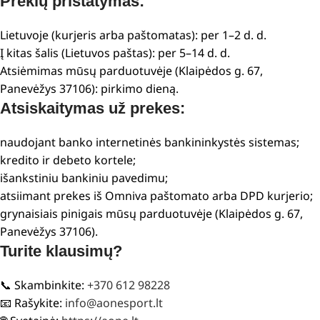
Prekių pristatymas:
Lietuvoje (kurjeris arba paštomatas): per 1–2 d. d.
Į kitas šalis (Lietuvos paštas): per 5–14 d. d.
Atsiėmimas mūsų parduotuvėje (Klaipėdos g. 67,
Panevėžys 37106): pirkimo dieną.
Atsiskaitymas už prekes:
naudojant banko internetinės bankininkystės sistemas;
kredito ir debeto kortele;
išankstiniu bankiniu pavedimu;
atsiimant prekes iš Omniva paštomato arba DPD kurjerio;
grynaisiais pinigais mūsų parduotuvėje (Klaipėdos g. 67,
Panevėžys 37106).
Turite klausimų?
📞 Skambinkite:
+370 612 98228
📧 Rašykite:
info@aonesport.lt