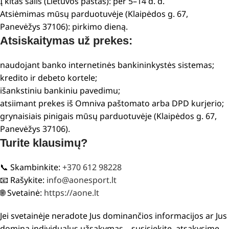
Į kitas šalis (Lietuvos paštas): per 5–14 d. d.
Atsiėmimas mūsų parduotuvėje (Klaipėdos g. 67,
Panevėžys 37106): pirkimo dieną.
Atsiskaitymas už prekes:
naudojant banko internetinės bankininkystės sistemas;
kredito ir debeto kortele;
išankstiniu bankiniu pavedimu;
atsiimant prekes iš Omniva paštomato arba DPD kurjerio;
grynaisiais pinigais mūsų parduotuvėje (Klaipėdos g. 67,
Panevėžys 37106).
Turite klausimų?
📞 Skambinkite:
+370 612 98228
📧 Rašykite:
info@aonesport.lt
🌐 Svetainė:
https://aone.lt
Jei svetainėje neradote Jus dominančios informacijos ar Jus
domina individualus užsakymas – susisiekite, atsakysime