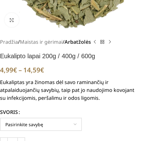
Padidinti
Pradžia
Maistas ir gėrimai
Arbatžolės
Eukalipto lapai 200g / 400g / 600g
4,99
€
–
14,59
€
Eukaliptas yra žinomas dėl savo raminančių ir
atpalaiduojančių savybių, taip pat jo naudojimo kovojant
su infekcijomis, peršalimu ir odos ligomis.
SVORIS