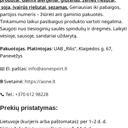
produtai.
Galimi alergenai: g
lutenas, žemės riešutai,
soja, įvairūs riešutai, sezamas.
Geriausias iki pabaigos,
partijos numeris – žiūrėti ant gaminio pakuotės.
Tinkamumo laikui pasibaigus produkto vartoti negalima.
Saugoti nuo tiesioginių saulės spindulių ir drėgmės. Laikyti
vėsioje, sausoje, sandariai uždarytą.
Pakuotojas. Platintojas:
UAB „Rilis“, Klaipėdos g. 67,
Panevėžys
📧 El. paštas:
info@aonesport.lt
🌐 Svetainė:
https://aone.lt
📞 Tel.:
+370 612 98228
Prekių pristatymas:
Lietuvoje (kurjeris arba paštomatas): per 1–2 d. d.