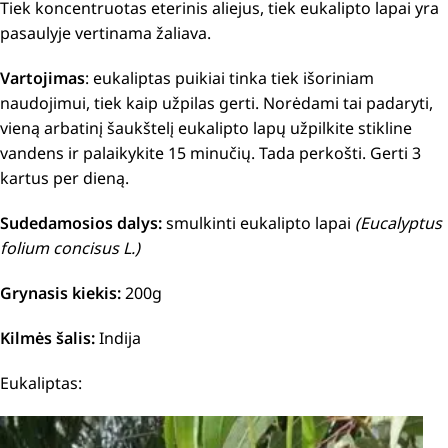
Tiek koncentruotas eterinis aliejus, tiek eukalipto lapai yra
pasaulyje vertinama žaliava.
Vartojimas
: e
ukaliptas puikiai tinka tiek išoriniam
naudojimui, tiek kaip užpilas gerti. Norėdami tai padaryti,
vieną arbatinį šaukštelį eukalipto lapų užpilkite stikline
vandens ir palaikykite 15 minučių. Tada perkošti. Gerti 3
kartus per dieną.
Sudedamosios dalys:
smulkinti
eukalipto lapai
(Eucalyptus
folium concisus L.)
Grynasis kiekis:
200g
Kilmės šalis:
Indija
Eukaliptas: