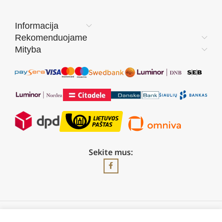
Informacija
Rekomenduojame
Mityba
Sekite mus:
2026 © Visos teisės saugomos | UAB „Rilis“