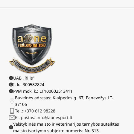
UAB „Rilis“
Į. k.: 300582824
PVM mok. k.: LT100002513411
Buveinės adresas: Klaipėdos g. 67, Panevėžys LT-
37106
Tel.: +370 612 98228
El. paštas: info@aonesport.lt
Valstybinės maisto ir veterinarijos tarnybos suteiktas
maisto tvarkymo subjekto numeris: Nr. 313