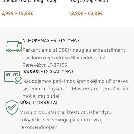
lapeliai 200g / 400g / 600g
100g / 200g / 500g
6,99
€
–
19,99
€
12,99
€
–
63,99
€
NEMOKAMAS PRISTATYMAS
Perkantiems už 35€
ir daugiau arba atsiimant
parduotuvėje adresu Klaipėdos g. 67,
Panevėžys LT-37106
SAUGUS ATSISKAITYMAS
Naudojamos
patikimos apmokėjimo už prekes
sistemos
(„Paysera“, „MasterCard“, „Visa“ ir kiti
mokėjimų būdai)
MŪSŲ PRODUKTAI
Mūsų produktai yra ištestuoti, išbandyti,
kokybiški, veiksmingi, patikimi ir visų
rekomenduojami