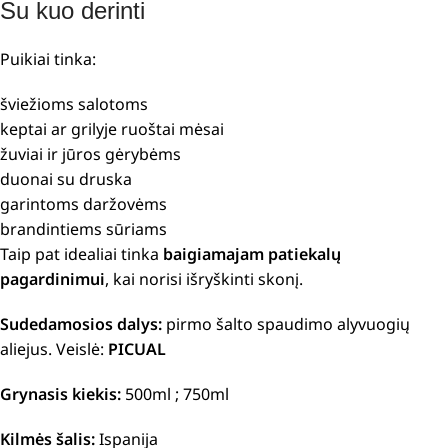
Su kuo derinti
Puikiai tinka:
šviežioms salotoms
keptai ar grilyje ruoštai mėsai
žuviai ir jūros gėrybėms
duonai su druska
garintoms daržovėms
brandintiems sūriams
Taip pat idealiai tinka
baigiamajam patiekalų
pagardinimui
, kai norisi išryškinti skonį.
Sudedamosios dalys:
pirmo šalto spaudimo alyvuogių
aliejus. Veislė:
PICUAL
Grynasis kiekis:
500ml ; 750ml
Kilmės šalis:
Ispanija