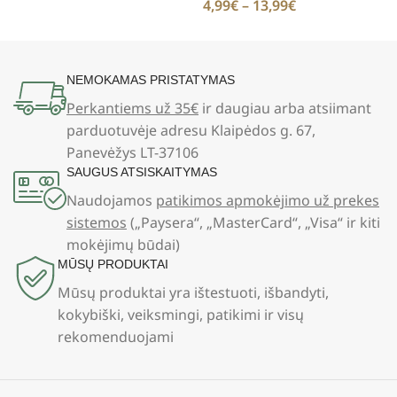
4,99
€
–
13,99
€
NEMOKAMAS PRISTATYMAS
Perkantiems už 35€
ir daugiau arba atsiimant
parduotuvėje adresu Klaipėdos g. 67,
Panevėžys LT-37106
SAUGUS ATSISKAITYMAS
Naudojamos
patikimos apmokėjimo už prekes
sistemos
(„Paysera“, „MasterCard“, „Visa“ ir kiti
mokėjimų būdai)
MŪSŲ PRODUKTAI
Mūsų produktai yra ištestuoti, išbandyti,
kokybiški, veiksmingi, patikimi ir visų
rekomenduojami