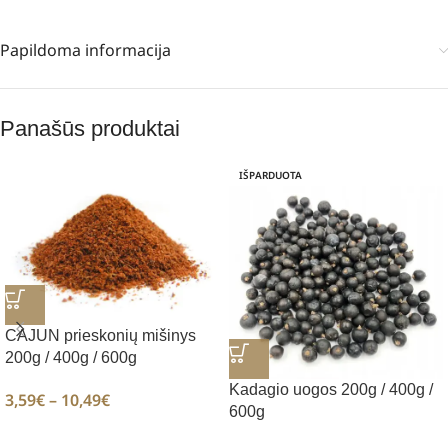
Papildoma informacija
Panašūs produktai
IŠPARDUOTA
CAJUN prieskonių mišinys
200g / 400g / 600g
Kadagio uogos 200g / 400g /
3,59
€
–
10,49
€
600g