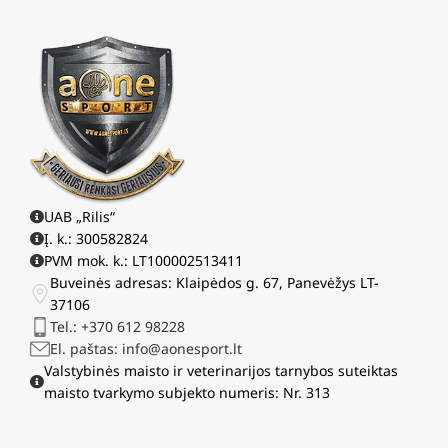
UAB „Rilis“
Į. k.: 300582824
PVM mok. k.: LT100002513411
Buveinės adresas: Klaipėdos g. 67, Panevėžys LT-
37106
Tel.: +370 612 98228
El. paštas: info@aonesport.lt
Valstybinės maisto ir veterinarijos tarnybos suteiktas
maisto tvarkymo subjekto numeris: Nr. 313