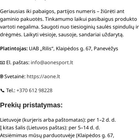
Geriausias iki pabaigos, partijos numeris – žiūrėti ant
gaminio pakuotės. Tinkamumo laikui pasibaigus produkto
vartoti negalima. Saugoti nuo tiesioginių saulės spindulių ir
drėgmės. Laikyti vėsioje, sausoje, sandariai uždarytą.
Platintojas:
UAB „Rilis“, Klaipėdos g. 67, Panevėžys
📧 El. paštas:
info@aonesport.lt
🌐 Svetainė:
https://aone.lt
📞 Tel.:
+370 612 98228
Prekių pristatymas:
Lietuvoje (kurjeris arba paštomatas): per 1–2 d. d.
Į kitas šalis (Lietuvos paštas): per 5–14 d. d.
Atsiėmimas mūsų parduotuvėje (Klaipėdos g. 67,