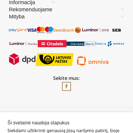
Informacija
Rekomenduojame
Mityba
Sekite mus:
2026 © Visos teisės saugomos | UAB „Rilis“
Ši svetainė naudoja slapukus
Siekdami užtikrinti geriausią Jūsų naršymo patirtį, šioje