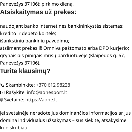
Panevėžys 37106): pirkimo dieną.
Atsiskaitymas už prekes:
naudojant banko internetinės bankininkystės sistemas;
kredito ir debeto kortele;
išankstiniu bankiniu pavedimu;
atsiimant prekes iš Omniva paštomato arba DPD kurjerio;
grynaisiais pinigais mūsų parduotuvėje (Klaipėdos g. 67,
Panevėžys 37106).
Turite klausimų?
📞 Skambinkite:
+370 612 98228
📧 Rašykite:
info@aonesport.lt
🌐 Svetainė:
https://aone.lt
Jei svetainėje neradote Jus dominančios informacijos ar Jus
domina individualus užsakymas – susisiekite, atsakysime
kuo skubiau.