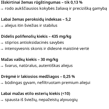
Išskirtinai žemas rūgštingumas – tik 0,13 %
→ rodo aukščiausios kokybės žaliavą ir precizišką gamybą
Labai žemas peroksidų indeksas – 5,2
→ aliejus itin šviežias ir stabilus
Didelis polifenolių kiekis – 435 mg/kg
→ stiprios antioksidacinės savybės
→ intensyvesnis skonis ir didesnė maistinė vertė
Mažas vaškų kiekis – 30 mg/kg
→ švarus, natūralus, autentiškas aliejus
Drėgmė ir lakiosios medžiagos – 0,25 %
→ būdingas gyvam, nefiltruotam premium aliejui
Labai mažas etilo esterių kiekis (<10)
→ spausta iš šviežių, nepažeistų alyvuogių