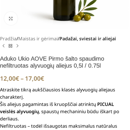
Padidinti
Pradžia
Maistas ir gėrimai
Padažai, sviestai ir aliejai
Aduko Ukio AOVE Pirmo šalto spaudimo
nefiltruotas alyvuogių aliejus 0,5l / 0.75l
12,00
€
–
17,00
€
Atraskite tikrą aukščiausios klasės alyvuogių aliejaus
charakterį.
Šis aliejus pagamintas iš kruopščiai atrinktų
PICUAL
veislės alyvuogių
, spaustų mechaniniu būdu iškart po
derliaus.
Nefiltruotas – todėl išsaugotas maksimalus natūralus