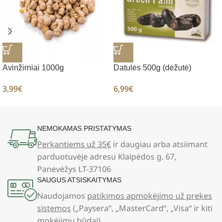
Avinžirniai 1000g
Datulės 500g (dėžutė)
3,99
€
6,99
€
NEMOKAMAS PRISTATYMAS
Perkantiems už 35€
ir daugiau arba atsiimant
parduotuvėje adresu Klaipėdos g. 67,
Panevėžys LT-37106
SAUGUS ATSISKAITYMAS
Naudojamos
patikimos apmokėjimo už prekes
sistemos
(„Paysera“, „MasterCard“, „Visa“ ir kiti
mokėjimų būdai)