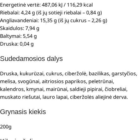
Energetinė vertė: 487,06 kJ / 116,29 kcal
Riebalai: 4,24 g (iš jų sotieji riebalai – 0,84 g)
Angliavandeniai: 15,35 g (iš jų cukrus – 2,26 g)
Skaidulos: 7,94 g
Baltymai: 5,54 g
Druska: 0,04 g
Sudedamosios dalys
Druska, kukurūzai, cukrus, ciberžolė, bazilikas, garstyčios,
melisa, svogūnai, aitriosios paprikos, peletrūnai,
kalendros, kmynai, mairūnai, saldieji pipirai, čiobreliai,
muskato riešutai, lauro lapai, ciberžolės aliejinė derva.
Grynasis kiekis
200g