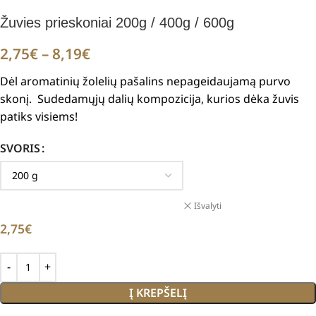
Žuvies prieskoniai 200g / 400g / 600g
2,75
€
–
8,19
€
D
ėl aromatinių žolelių pašalins nepageidaujamą purvo
skonį. Sudedamųjų dalių kompozicija, kurios dėka žuvis
patiks visiems!
SVORIS
Išvalyti
2,75
€
Į KREPŠELĮ