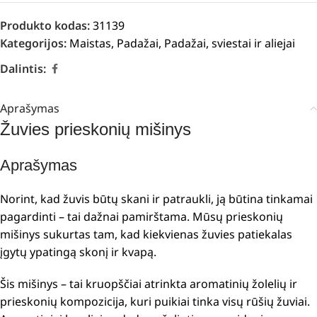
Produkto kodas:
31139
Kategorijos:
Maistas
,
Padažai
,
Padažai, sviestai ir aliejai
Dalintis:
Aprašymas
Žuvies prieskonių mišinys
Aprašymas
Norint, kad žuvis būtų skani ir patraukli, ją būtina tinkamai
pagardinti – tai dažnai pamirštama. Mūsų prieskonių
mišinys sukurtas tam, kad kiekvienas žuvies patiekalas
įgytų ypatingą skonį ir kvapą.
Šis mišinys – tai kruopščiai atrinkta aromatinių žolelių ir
prieskonių kompozicija, kuri puikiai tinka visų rūšių žuviai.