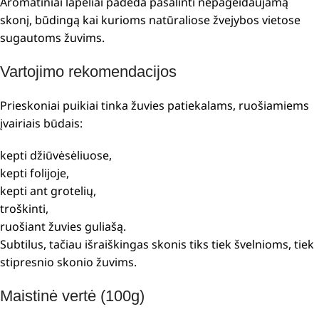
Aromatiniai lapeliai padeda pašalinti nepageidaujamą
skonį, būdingą kai kurioms natūraliose žvejybos vietose
sugautoms žuvims.
Vartojimo rekomendacijos
Prieskoniai puikiai tinka žuvies patiekalams, ruošiamiems
įvairiais būdais:
kepti džiūvėsėliuose,
kepti folijoje,
kepti ant grotelių,
troškinti,
ruošiant žuvies guliašą.
Subtilus, tačiau išraiškingas skonis tiks tiek švelnioms, tiek
stipresnio skonio žuvims.
Maistinė vertė (100g)