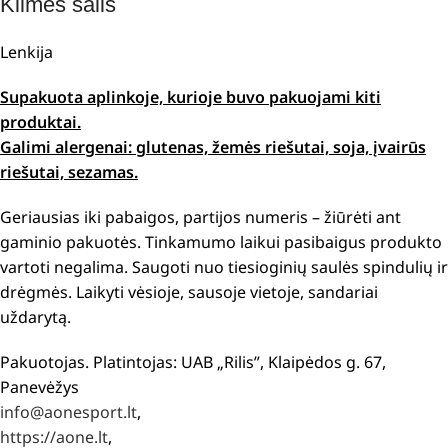
Kilmės šalis
Lenkija
Supakuota aplinkoje, kurioje buvo pakuojami kiti
produktai.
Galimi alergenai: glutenas, žemės riešutai, soja, įvairūs
riešutai, sezamas.
Geriausias iki pabaigos, partijos numeris – žiūrėti ant
gaminio pakuotės. Tinkamumo laikui pasibaigus produkto
vartoti negalima. Saugoti nuo tiesioginių saulės spindulių ir
drėgmės. Laikyti vėsioje, sausoje vietoje, sandariai
uždarytą.
Pakuotojas. Platintojas: UAB „Rilis”, Klaipėdos g. 67,
Panevėžys
info@aonesport.lt
,
https://aone.lt
,