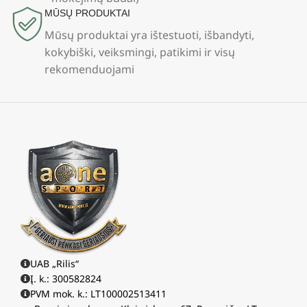
MŪSŲ PRODUKTAI
Mūsų produktai yra ištestuoti, išbandyti,
kokybiški, veiksmingi, patikimi ir visų
rekomenduojami
UAB „Rilis“
Į. k.: 300582824
PVM mok. k.: LT100002513411