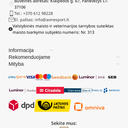
Buveinės adresas: Klaipėdos g. 67, Panevėžys LT-
37106
Tel.: +370 612 98228
El. paštas: info@aonesport.lt
Valstybinės maisto ir veterinarijos tarnybos suteiktas
maisto tvarkymo subjekto numeris: Nr. 313
Informacija
Rekomenduojame
Mityba
Sekite mus: