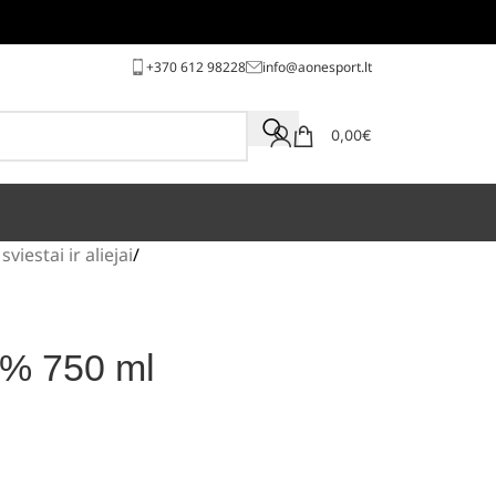
+370 612 98228
info@aonesport.lt
0,00
€
sviestai ir aliejai
0% 750 ml