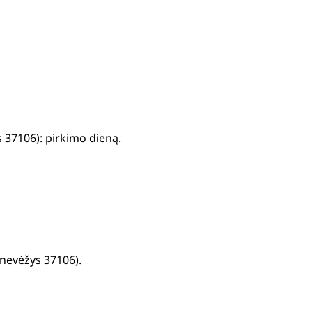
 37106): pirkimo dieną.
anevėžys 37106).