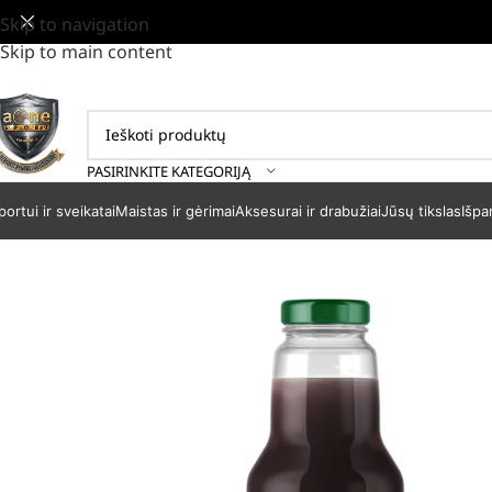
Skip to navigation
Skip to main content
PASIRINKITE KATEGORIJĄ
portui ir sveikatai
Maistas ir gėrimai
Aksesurai ir drabužiai
Jūsų tikslas
Išpa