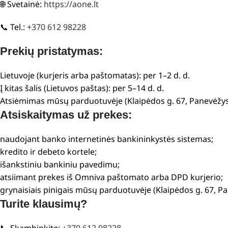
🌐 Svetainė:
https://aone.lt
📞 Tel.:
+370 612 98228
Prekių pristatymas:
Lietuvoje (kurjeris arba paštomatas): per 1–2 d. d.
Į kitas šalis (Lietuvos paštas): per 5–14 d. d.
Atsiėmimas mūsų parduotuvėje (Klaipėdos g. 67, Panevėžys
Atsiskaitymas už prekes:
naudojant banko internetinės bankininkystės sistemas;
kredito ir debeto kortele;
išankstiniu bankiniu pavedimu;
atsiimant prekes iš Omniva paštomato arba DPD kurjerio;
grynaisiais pinigais mūsų parduotuvėje (Klaipėdos g. 67, P
Turite klausimų?
📞 Skambinkite:
+370 612 98228