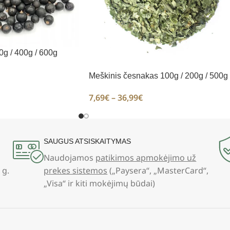
g / 400g / 600g
Meškinis česnakas 100g / 200g / 500g
7,69
€
–
36,99
€
SAUGUS ATSISKAITYMAS
Naudojamos
patikimos apmokėjimo už
 g.
prekes sistemos
(„Paysera“, „MasterCard“,
„Visa“ ir kiti mokėjimų būdai)