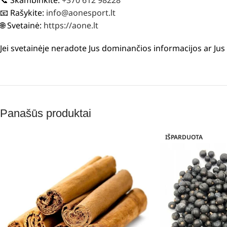
📧 Rašykite:
info@aonesport.lt
🌐 Svetainė:
https://aone.lt
Jei svetainėje neradote Jus dominančios informacijos ar J
Panašūs produktai
IŠPARDUOTA