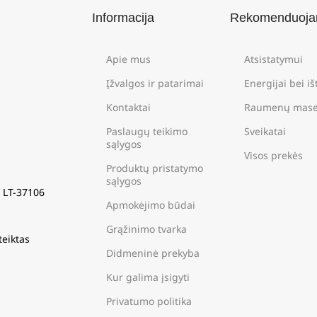
Informacija
Rekomenduoj
Apie mus
Atsistatymui
Įžvalgos ir patarimai
Energijai bei i
Kontaktai
Raumenų mase
Paslaugų teikimo
Sveikatai
sąlygos
Visos prekės
Produktų pristatymo
sąlygos
s LT-37106
Apmokėjimo būdai
Grąžinimo tvarka
teiktas
Didmeninė prekyba
Kur galima įsigyti
Privatumo politika