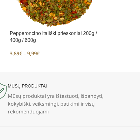
Petražolių lapa
500g
3,29
€
–
15,99
€
Pepperoncino Itališki prieskoniai 200g /
400g / 600g
3,89
€
–
9,99
€
MŪSŲ PRODUKTAI
Mūsų produktai yra ištestuoti, išbandyti,
kokybiški, veiksmingi, patikimi ir visų
rekomenduojami