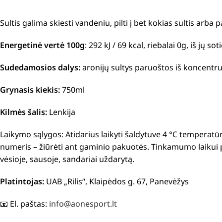
Sultis galima skiesti vandeniu, pilti į bet kokias sultis arba
Energetinė vertė 100g
: 292 kJ / 69 kcal, riebalai 0g, iš jų 
Sudedamosios dalys:
aronijų sultys
paruoštos iš koncentru
Grynasis kiekis:
750ml
Kilmės šalis:
Lenkija
Laikymo sąlygos: Atidarius laikyti šaldytuve 4 °C temperatūro
numeris – žiūrėti ant gaminio pakuotės. Tinkamumo laikui p
vėsioje, sausoje, sandariai uždarytą.
Platintojas:
UAB „Rilis“, Klaipėdos g. 67, Panevėžys
📧 El. paštas:
info@aonesport.lt