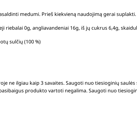
 pasaldinti medumi.
Prieš kiekvieną naudojimą gerai suplakti.
sotieji riebalai 0g, angliavandeniai 16g, iš jų cukrus 6,4g, skai
otų sulčių (100 %)
je ne ilgiau kaip 3 savaites.
Saugoti nuo tiesioginių saulės 
asibaigus produkto vartoti negalima. Saugoti nuo tiesiogini