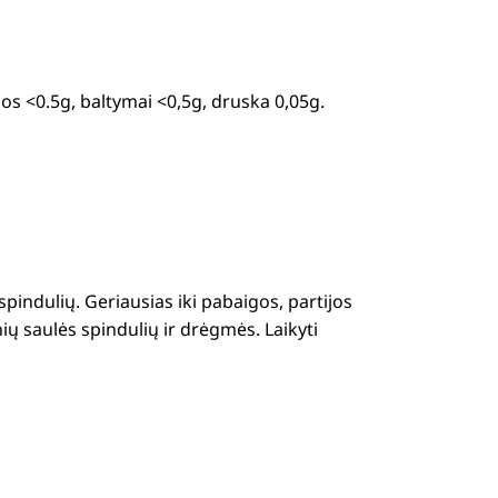
dulos <0.5g, baltymai <0,5g, druska 0,05g.
spindulių.
Geriausias iki pabaigos, partijos
ų saulės spindulių ir drėgmės. Laikyti