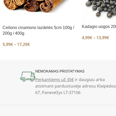
Kadagio uogos 200
Ceilono cinamono lazdelės 5cm 100g /
200g / 400g
4,99
€
–
13,99
€
5,99
€
–
17,29
€
NEMOKAMAS PRISTATYMAS
Perkantiems už 35€
ir daugiau arba
atsiimant parduotuvėje adresu Klaipėdos
67, Panevėžys LT-37106