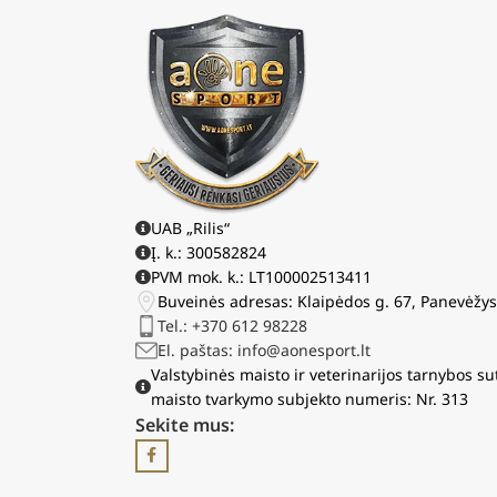
UAB „Rilis“
Į. k.: 300582824
PVM mok. k.: LT100002513411
Buveinės adresas: Klaipėdos g. 67, Panevėžy
Tel.: +370 612 98228
El. paštas: info@aonesport.lt
Valstybinės maisto ir veterinarijos tarnybos su
maisto tvarkymo subjekto numeris: Nr. 313
Sekite mus: