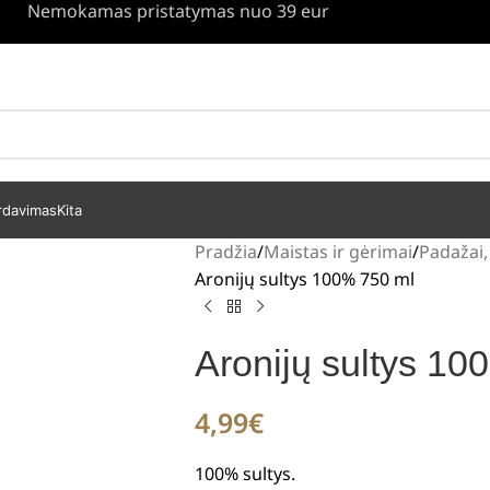
Nemokamas pristatymas nuo 39 eur
rdavimas
Kita
Pradžia
Maistas ir gėrimai
Padažai, 
Aronijų sultys 100% 750 ml
Aronijų sultys 10
4,99
€
100% sultys.