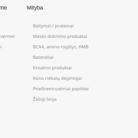
ame
Mityba
Baltymai / proteinai
štvermei
Masės didinimo produktai
i
BCAA, amino rūgštys, HMB
Batonėliai
Kreatino produktai
Kūno riebalų degintojai
Prieštreniruotiniai papildai
Žalioji linija