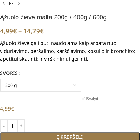
Ąžuolo žievė malta 200g / 400g / 600g
4,99
€
–
14,79
€
Ąžuolo žievė gali būti naudojama kaip arbata nuo
viduriavimo, peršalimo, karščiavimo, kosulio ir bronchito;
apetitui skatinti;
ir virškinimui gerinti.
SVORIS
Išvalyti
4,99
€
Į KREPŠELĮ