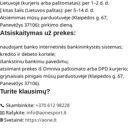
Lietuvoje (kurjeris arba paštomatas): per 1–2 d. d.
Į kitas šalis (Lietuvos paštas): per 5–14 d. d.
Atsiėmimas mūsų parduotuvėje (Klaipėdos g. 67,
Panevėžys 37106): pirkimo dieną.
Atsiskaitymas už prekes:
naudojant banko internetinės bankininkystės sistemas;
kredito ir debeto kortele;
išankstiniu bankiniu pavedimu;
atsiimant prekes iš Omniva paštomato arba DPD kurjerio;
grynaisiais pinigais mūsų parduotuvėje (Klaipėdos g. 67,
Panevėžys 37106).
Turite klausimų?
📞 Skambinkite:
+370 612 98228
📧 Rašykite:
info@aonesport.lt
🌐 Svetainė:
https://aone.lt