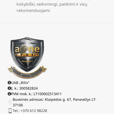
kokybiški, veiksmingi, patikimi ir visų
rekomenduojami
UAB „Rilis“
Į. k.: 300582824
PVM mok. k.: LT100002513411
Buveinės adresas: Klaipėdos g. 67, Panevėžys LT-
37106
Tel.: +370 612 98228