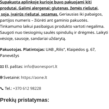
Supakuota aplinkoje kurioje buvo pakuojami kiti
produtai.
Galimi alergenai: g
lutenas, žemės riešutai,
soja, įvairūs riešutai, sezamas.
Geriausias iki pabaigos,
partijos numeris – žiūrėti ant gaminio pakuotės.
Tinkamumo laikui pasibaigus produkto vartoti negalima.
Saugoti nuo tiesioginių saulės spindulių ir drėgmės. Laikyti
vėsioje, sausoje, sandariai uždarytą.
Pakuotojas. Platintojas:
UAB „Rilis“, Klaipėdos g. 67,
Panevėžys
📧 El. paštas:
info@aonesport.lt
🌐 Svetainė:
https://aone.lt
📞 Tel.:
+370 612 98228
Prekių pristatymas: