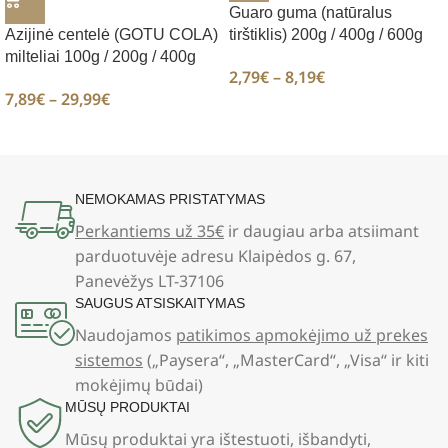
Guaro guma (natūralus
Azijinė centelė (GOTU COLA)
tirštiklis) 200g / 400g / 600g
milteliai 100g / 200g / 400g
2,79
€
–
8,19
€
7,89
€
–
29,99
€
NEMOKAMAS PRISTATYMAS
Perkantiems už 35€
ir daugiau arba atsiimant
parduotuvėje adresu Klaipėdos g. 67,
Panevėžys LT-37106
SAUGUS ATSISKAITYMAS
Naudojamos
patikimos apmokėjimo už prekes
sistemos
(„Paysera“, „MasterCard“, „Visa“ ir kiti
mokėjimų būdai)
MŪSŲ PRODUKTAI
Mūsų produktai yra ištestuoti, išbandyti,