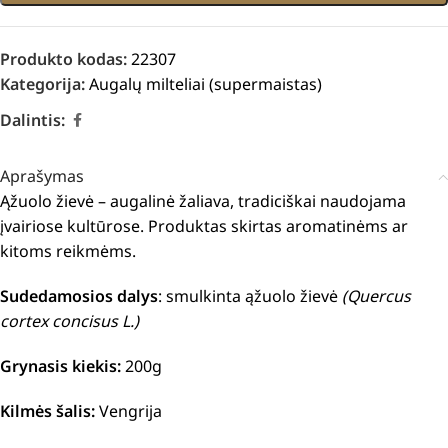
Produkto kodas:
22307
Kategorija:
Augalų milteliai (supermaistas)
Dalintis:
Aprašymas
Ąžuolo žievė – augalinė žaliava, tradiciškai naudojama
įvairiose kultūrose. Produktas skirtas aromatinėms ar
kitoms reikmėms.
Sudedamosios dalys
: smulkinta ąžuolo žievė
(Quercus
cortex concisus L.)
Grynasis kiekis:
200g
Kilmės šalis:
Vengrija