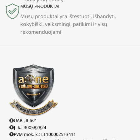
MŪSŲ PRODUKTAI
Mūsų produktai yra ištestuoti, išbandyti,
kokybiški, veiksmingi, patikimi ir visų
rekomenduojami
UAB „Rilis“
Į. k.: 300582824
PVM mok. k.: LT100002513411