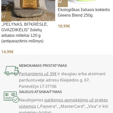
Ekologiškas žaliasis kokteilis
Greens Blend 250g
,,PELYNAS, BITKRĖSLĖ,
18,99
€
GVAZDIKĖLIS” žolelių
arbatos milteliai 120 g
(antiparazitinis mišinys)
14,99
€
NEMOKAMAS PRISTATYMAS
Perkantiems už 35€
ir daugiau arba atsiimant
parduotuvėje adresu Klaipėdos g. 67,
Panevėžys LT-37106
SAUGUS ATSISKAITYMAS
Naudojamos
patikimos apmokėjimo už prekes
sistemos
(„Paysera“, „MasterCard“, „Visa“ ir kiti
mokėjimų būdai)