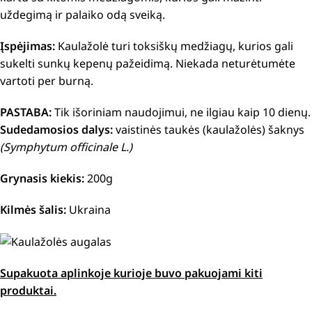
uždegimą ir palaiko odą sveiką.
Įspėjimas:
Kaulažolė turi toksiškų medžiagų, kurios gali
sukelti sunkų kepenų pažeidimą. Niekada neturėtumėte
vartoti per burną.
PASTABA:
Tik išoriniam naudojimui, ne ilgiau kaip 10 dienų.
Sudedamosios dalys:
vaistinės taukės (kaulažolės) šaknys
(Symphytum officinale L.)
Grynasis kiekis:
200g
Kilmės šalis:
Ukraina
Supakuota aplinkoje kurioje buvo pakuojami kiti
produktai.