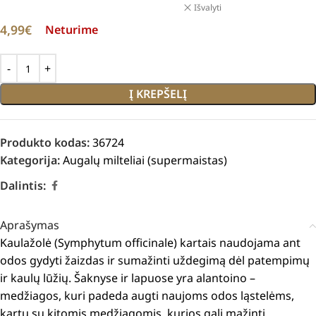
Išvalyti
4,99
€
Neturime
Į KREPŠELĮ
Produkto kodas:
36724
Kategorija:
Augalų milteliai (supermaistas)
Dalintis:
Aprašymas
Kaulažolė (Symphytum officinale) kartais naudojama ant
odos gydyti žaizdas ir sumažinti uždegimą dėl patempimų
ir kaulų lūžių. Šaknyse ir lapuose yra alantoino –
medžiagos, kuri padeda augti naujoms odos ląstelėms,
kartu su kitomis medžiagomis, kurios gali mažinti