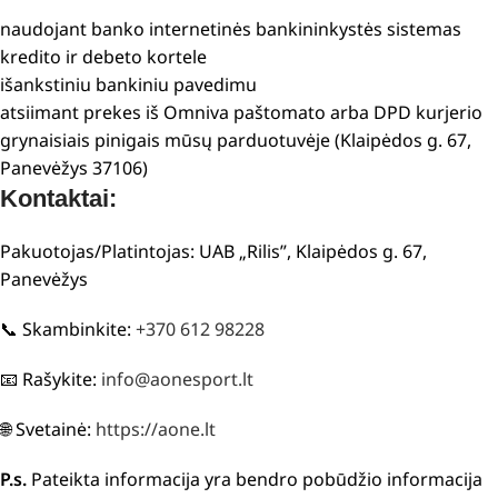
naudojant banko internetinės bankininkystės sistemas
kredito ir debeto kortele
išankstiniu bankiniu pavedimu
atsiimant prekes iš Omniva paštomato arba DPD kurjerio
grynaisiais pinigais mūsų parduotuvėje (Klaipėdos g. 67,
Panevėžys 37106)
Kontaktai:
Pakuotojas/Platintojas: UAB „Rilis”, Klaipėdos g. 67,
Panevėžys
📞 Skambinkite:
+370 612 98228
📧 Rašykite:
info@aonesport.lt
🌐 Svetainė:
https://aone.lt
P.s.
Pateikta informacija yra bendro pobūdžio informacija