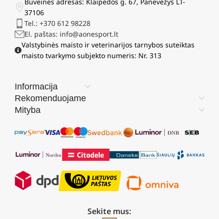
Buveinės adresas: Klaipėdos g. 67, Panevėžys LT-
37106
Tel.: +370 612 98228
El. paštas: info@aonesport.lt
Valstybinės maisto ir veterinarijos tarnybos suteiktas
maisto tvarkymo subjekto numeris: Nr. 313
Informacija
Rekomenduojame
Mityba
Sekite mus: