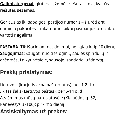
Galimi alergenai:
glutenas, žemės riešutai, soja, įvairūs
riešutai, sezamas.
Geriausias iki pabaigos, partijos numeris – žiūrėti ant
gaminio pakuotės. Tinkamumo laikui pasibaigus produkto
vartoti negalima.
PASTABA:
Tik išoriniam naudojimui, ne ilgiau kaip 10 dienų.
Saugojimas:
Saugoti nuo tiesioginių saulės spindulių ir
drėgmės. Laikyti vėsioje, sausoje, sandariai uždarytą.
Prekių pristatymas:
Lietuvoje (kurjeris arba paštomatas): per 1-2 d. d.
Į kitas šalis (Lietuvos paštas): per 5-14 d. d.
Atsiėmimas mūsų parduotuvėje (Klaipėdos g. 67,
Panevėžys 37106): pirkimo dieną.
Atsiskaitymas už prekes: