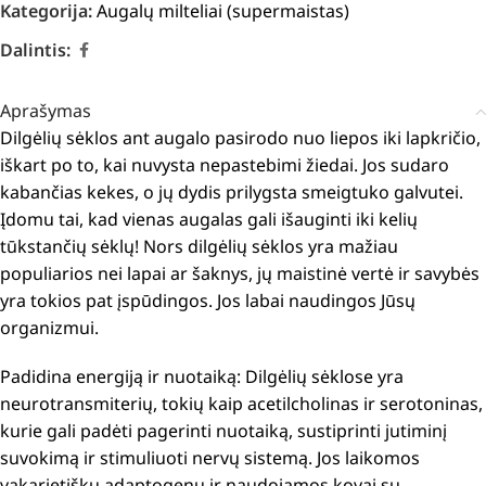
Kategorija:
Augalų milteliai (supermaistas)
Dalintis:
Aprašymas
Dilgėlių sėklos ant augalo pasirodo nuo liepos iki lapkričio,
iškart po to, kai nuvysta nepastebimi žiedai. Jos sudaro
kabančias kekes, o jų dydis prilygsta smeigtuko galvutei.
Įdomu tai, kad vienas augalas gali išauginti iki kelių
tūkstančių sėklų! Nors dilgėlių sėklos yra mažiau
populiarios nei lapai ar šaknys, jų maistinė vertė ir savybės
yra tokios pat įspūdingos. Jos labai naudingos Jūsų
organizmui.
Padidina energiją ir nuotaiką: Dilgėlių sėklose yra
neurotransmiterių, tokių kaip acetilcholinas ir serotoninas,
kurie gali padėti pagerinti nuotaiką, sustiprinti jutiminį
suvokimą ir stimuliuoti nervų sistemą.
Jos laikomos
vakarietišku adaptogenu ir naudojamos kovai su