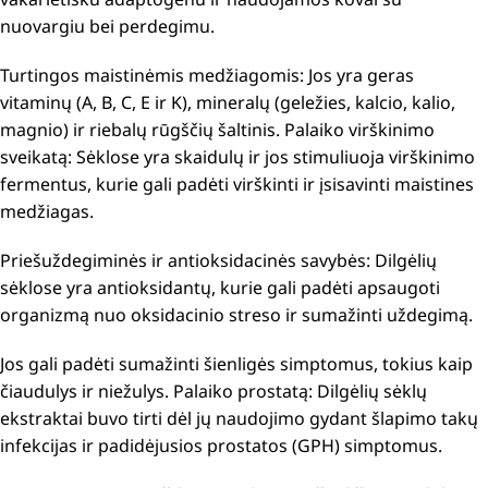
nuovargiu bei perdegimu.
Turtingos maistinėmis medžiagomis: Jos yra geras
vitaminų (A, B, C, E ir K), mineralų (geležies, kalcio, kalio,
magnio) ir riebalų rūgščių šaltinis.
Palaiko virškinimo
sveikatą: Sėklose yra skaidulų ir jos stimuliuoja virškinimo
fermentus, kurie gali padėti virškinti ir įsisavinti maistines
medžiagas.
Priešuždegiminės ir antioksidacinės savybės: Dilgėlių
sėklose yra antioksidantų, kurie gali padėti apsaugoti
organizmą nuo oksidacinio streso ir sumažinti uždegimą.
Jos gali padėti sumažinti šienligės simptomus, tokius kaip
čiaudulys ir niežulys.
Palaiko prostatą: Dilgėlių sėklų
ekstraktai buvo tirti dėl jų naudojimo gydant šlapimo takų
infekcijas ir padidėjusios prostatos (GPH) simptomus.