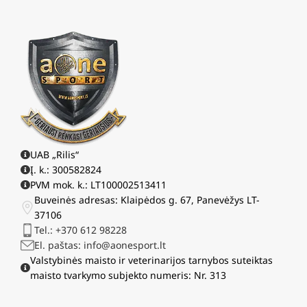
UAB „Rilis“
Į. k.: 300582824
PVM mok. k.: LT100002513411
Buveinės adresas: Klaipėdos g. 67, Panevėžys LT-
37106
Tel.: +370 612 98228
El. paštas: info@aonesport.lt
Valstybinės maisto ir veterinarijos tarnybos suteiktas
maisto tvarkymo subjekto numeris: Nr. 313