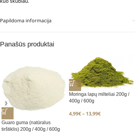
kuo skubiau.
Papildoma informacija
Panašūs produktai
Moringa lapų milteliai 200g /
400g / 600g
4,99
€
–
13,99
€
Guaro guma (natūralus
tirštiklis) 200g / 400g / 600g