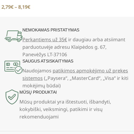
2,79
€
–
8,19
€
NEMOKAMAS PRISTATYMAS
Perkantiems už 35€
ir daugiau arba atsiimant
parduotuvėje adresu Klaipėdos g. 67,
Panevėžys LT-37106
SAUGUS ATSISKAITYMAS
Naudojamos
patikimos apmokėjimo už prekes
sistemos
(„Paysera“, „MasterCard“, „Visa“ ir kiti
mokėjimų būdai)
MŪSŲ PRODUKTAI
Mūsų produktai yra ištestuoti, išbandyti,
kokybiški, veiksmingi, patikimi ir visų
rekomenduojami