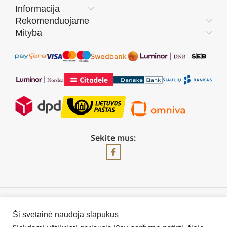
Informacija
Rekomenduojame
Mityba
Sekite mus:
2026 © Visos teisės saugomos | UAB „Rilis“
Ši svetainė naudoja slapukus