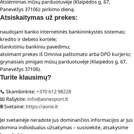
Atsiėmimas mūsų parduotuvėje (Klaipėdos g. 67,
Panevėžys 37106): pirkimo dieną.
Atsiskaitymas už prekes:
naudojant banko internetinės bankininkystės sistemas;
kredito ir debeto kortele;
išankstiniu bankiniu pavedimu;
atsiimant prekes iš Omniva paštomato arba DPD kurjerio;
grynaisiais pinigais mūsų parduotuvėje (Klaipėdos g. 67,
Panevėžys 37106).
Turite klausimų?
📞 Skambinkite:
+370 612 98228
📧 Rašykite:
info@aonesport.lt
🌐 Svetainė:
https://aone.lt
Jei svetainėje neradote Jus dominančios informacijos ar Jus
domina individualus užsakymas – susisiekite, atsakysime