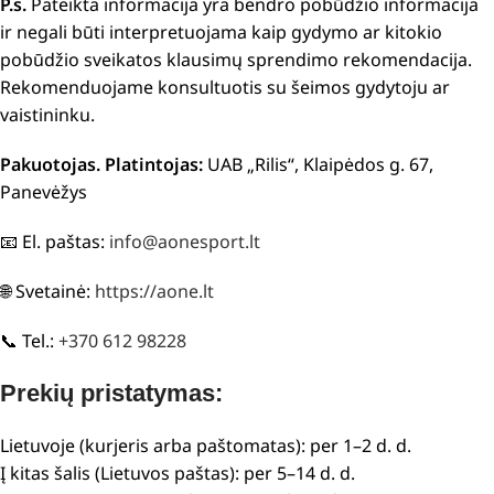
P.s.
Pateikta informacija yra bendro pobūdžio informacija
ir negali būti interpretuojama kaip gydymo ar kitokio
pobūdžio sveikatos klausimų sprendimo rekomendacija.
Rekomenduojame konsultuotis su šeimos gydytoju ar
vaistininku.
Pakuotojas. Platintojas:
UAB „Rilis“, Klaipėdos g. 67,
Panevėžys
📧 El. paštas:
info@aonesport.lt
🌐 Svetainė:
https://aone.lt
📞 Tel.:
+370 612 98228
Prekių pristatymas:
Lietuvoje (kurjeris arba paštomatas): per 1–2 d. d.
Į kitas šalis (Lietuvos paštas): per 5–14 d. d.