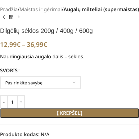
Pradžia
Maistas ir gėrimai
Augalų milteliai (supermaistas)
Dilgėlių sėklos 200g / 400g / 600g
12,99
€
–
36,99
€
Naudingiausia augalo dalis – sėklos.
SVORIS
Į KREPŠELĮ
Produkto kodas:
N/A