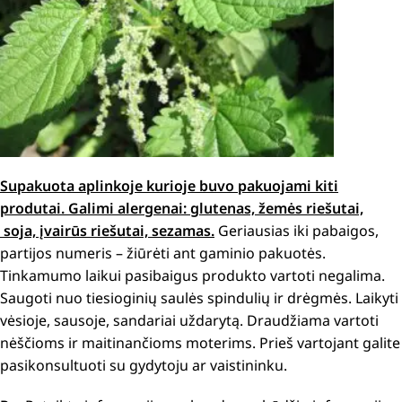
Supakuota aplinkoje kurioje buvo pakuojami kiti
produtai. Galimi alergenai: glutenas, žemės riešutai,
soja, įvairūs riešutai, sezamas.
Geriausias iki pabaigos,
partijos numeris – žiūrėti ant gaminio pakuotės.
Tinkamumo laikui pasibaigus produkto vartoti negalima.
Saugoti nuo tiesioginių saulės spindulių ir drėgmės. Laikyti
vėsioje, sausoje, sandariai uždarytą. Draudžiama vartoti
nėščioms ir maitinančioms moterims. Prieš vartojant galite
pasikonsultuoti su gydytoju ar vaistininku.