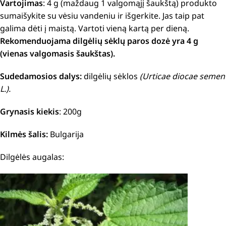
Vartojimas
: 4 g (maždaug 1 valgomąjį šaukštą) produkto
sumaišykite su vėsiu vandeniu ir išgerkite. Jas taip pat
galima dėti į maistą. Vartoti vieną kartą per dieną.
Rekomenduojama dilgėlių sėklų paros dozė yra 4 g
(vienas valgomasis šaukštas).
Sudedamosios dalys:
dilgėlių sėklos
(Urticae diocae semen
L.).
Grynasis kiekis
: 200g
Kilmės šalis:
Bulgarija
Dilgėlės augalas: