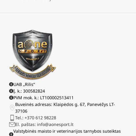
UAB „Rilis“
Į. k.: 300582824
PVM mok. k.: LT100002513411
Buveinės adresas: Klaipėdos g. 67, Panevėžys LT-
37106
Tel.: +370 612 98228
El. paštas: info@aonesport.lt
Valstybinės maisto ir veterinarijos tarnybos suteiktas