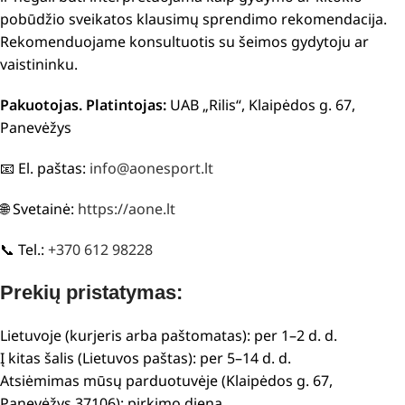
pobūdžio sveikatos klausimų sprendimo rekomendacija.
Rekomenduojame konsultuotis su šeimos gydytoju ar
vaistininku.
Pakuotojas. Platintojas:
UAB „Rilis“, Klaipėdos g. 67,
Panevėžys
📧 El. paštas:
info@aonesport.lt
🌐 Svetainė:
https://aone.lt
📞 Tel.:
+370 612 98228
Prekių pristatymas:
Lietuvoje (kurjeris arba paštomatas): per 1–2 d. d.
Į kitas šalis (Lietuvos paštas): per 5–14 d. d.
Atsiėmimas mūsų parduotuvėje (Klaipėdos g. 67,
Panevėžys 37106): pirkimo dieną.