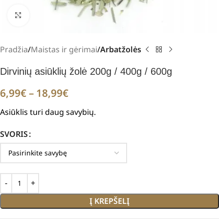
Padidinti
Pradžia
Maistas ir gėrimai
Arbatžolės
Dirvinių asiūklių žolė 200g / 400g / 600g
6,99
€
–
18,99
€
Asiūklis turi daug savybių.
SVORIS
Į KREPŠELĮ