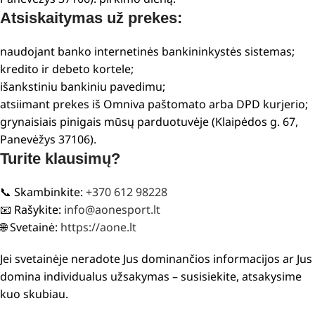
Atsiskaitymas už prekes:
naudojant banko internetinės bankininkystės sistemas;
kredito ir debeto kortele;
išankstiniu bankiniu pavedimu;
atsiimant prekes iš Omniva paštomato arba DPD kurjerio;
grynaisiais pinigais mūsų parduotuvėje (Klaipėdos g. 67,
Panevėžys 37106).
Turite klausimų?
📞 Skambinkite:
+370 612 98228
📧 Rašykite:
info@aonesport.lt
🌐 Svetainė:
https://aone.lt
Jei svetainėje neradote Jus dominančios informacijos ar Jus
domina individualus užsakymas – susisiekite, atsakysime
kuo skubiau.