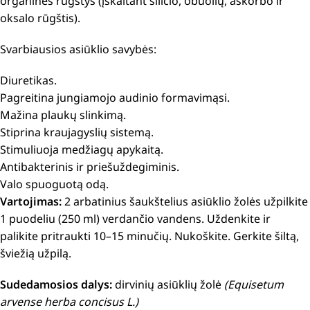
organinės rūgštys (įskaitant silicio, obuolių, askorbo ir
oksalo rūgštis).
Svarbiausios asiūklio savybės:
Diuretikas.
Pagreitina jungiamojo audinio formavimąsi.
Mažina plaukų slinkimą.
Stiprina kraujagyslių sistemą.
Stimuliuoja medžiagų apykaitą.
Antibakterinis ir priešuždegiminis.
Valo spuoguotą odą.
Vartojimas:
2
arbatinius šaukštelius asiūklio žolės užpilkite
1 puodeliu (250 ml) verdančio vandens. Uždenkite ir
palikite pritraukti 10–15 minučių. Nukoškite. Gerkite šiltą,
šviežią užpilą.
Sudedamosios dalys:
dirvinių asiūklių žolė
(Equisetum
arvense herba concisus L.)