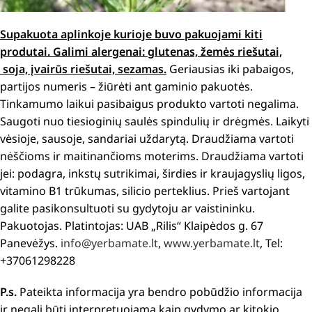
Supakuota aplinkoje kurioje buvo pakuojami kiti
produtai. Galimi alergenai: glutenas, žemės riešutai,
soja, įvairūs riešutai, sezamas.
Geriausias iki pabaigos,
partijos numeris – žiūrėti ant gaminio pakuotės.
Tinkamumo laikui pasibaigus produkto vartoti negalima.
Saugoti nuo tiesioginių saulės spindulių ir drėgmės. Laikyti
vėsioje, sausoje, sandariai uždarytą. Draudžiama vartoti
nėščioms ir maitinančioms moterims. Draudžiama vartoti
jei:
podagra, inkstų sutrikimai, širdies ir kraujagyslių ligos,
vitamino B1 trūkumas, silicio perteklius.
Prieš vartojant
galite pasikonsultuoti su gydytoju ar vaistininku.
Pakuotojas. Platintojas: UAB „Rilis“ Klaipėdos g. 67
Panevėžys.
info@yerbamate.lt
,
www.yerbamate.lt
, Tel:
+37061298228
P.s.
Pateikta informacija yra bendro pobūdžio informacija
ir negali būti interpretuojama kaip gydymo ar kitokio