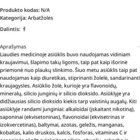
Produkto kodas:
N/A
Kategorija:
Arbatžolės
Dalintis:
Aprašymas
Liaudies medicinoje asiūklis buvo naudojamas vidiniam
kraujavimui, šlapimo takų ligoms, taip pat kaip išorinė
priemonė nuo plaukų slinkimo.
Šiuo metu asiūklis taip pat
naudojamas kaip diuretikas, stiprinanti žolelė, sandarinanti
kraujagysles. A
siūklio žolė, kurioje yra flavonoidų,
mineralų, silicio junginių ir silicio dioksido.
Asiūklyje yra
didžiausias silicio dioksido kiekis tarp vaistinių augalų.
Kiti
asiūklyje randami junginiai: alkaloidai (įskaitant nikotiną),
saponinai (ekvisetoninas), flavonoidai (ekvisetrinas ir
izokvercetinas), baltymai, azotas, geležis, manganas,
kobaltas, kalio druskos, kalcis, fosforas, vitaminas C ir