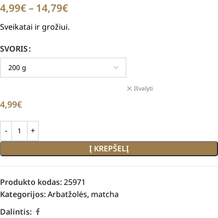
4,99
€
–
14,79
€
Sveikatai ir grožiui.
SVORIS
Išvalyti
4,99
€
Į KREPŠELĮ
Produkto kodas:
25971
Kategorijos:
Arbatžolės
,
matcha
Dalintis: