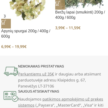
Beržų lapai (smulkinti) 200g /
400g / 600g
3,99
€
–
11,59
€
Apynių spurgai 200g / 400g /
600g
6,99
€
–
19,99
€
NEMOKAMAS PRISTATYMAS
Perkantiems už 35€
ir daugiau arba atsiimant
parduotuvėje adresu Klaipėdos g. 67,
Panevėžys LT-37106
SAUGUS ATSISKAITYMAS
Naudojamos
patikimos apmokėjimo už prekes
sistemos
(„Paysera“, „MasterCard“, „Visa“ ir kiti