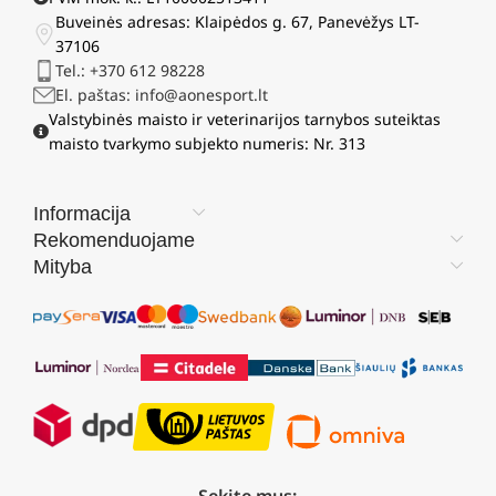
Buveinės adresas: Klaipėdos g. 67, Panevėžys LT-
37106
Tel.: +370 612 98228
El. paštas: info@aonesport.lt
Valstybinės maisto ir veterinarijos tarnybos suteiktas
maisto tvarkymo subjekto numeris: Nr. 313
Informacija
Rekomenduojame
Mityba
Sekite mus: