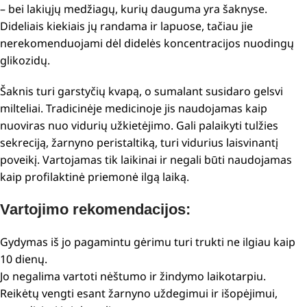
– bei lakiųjų medžiagų, kurių dauguma yra šaknyse.
Dideliais kiekiais jų randama ir lapuose, tačiau jie
nerekomenduojami dėl didelės koncentracijos nuodingų
glikozidų.
Šaknis turi garstyčių kvapą, o sumalant susidaro gelsvi
milteliai. Tradicinėje medicinoje jis naudojamas kaip
nuoviras nuo vidurių užkietėjimo. Gali palaikyti tulžies
sekreciją, žarnyno peristaltiką, turi vidurius laisvinantį
poveikį. Vartojamas tik laikinai ir negali būti naudojamas
kaip profilaktinė priemonė ilgą laiką.
Vartojimo rekomendacijos:
Gydymas iš jo pagamintu gėrimu turi trukti ne ilgiau kaip
10 dienų.
Jo negalima vartoti nėštumo ir žindymo laikotarpiu.
Reikėtų vengti esant žarnyno uždegimui ir išopėjimui,