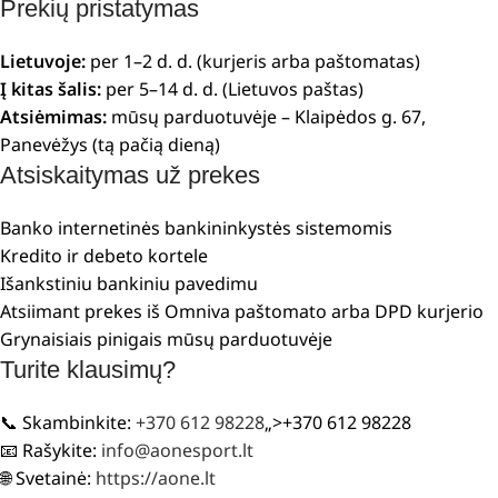
Prekių pristatymas
Lietuvoje:
per 1–2 d. d. (kurjeris arba paštomatas)
Į kitas šalis:
per 5–14 d. d. (Lietuvos paštas)
Atsiėmimas:
mūsų parduotuvėje – Klaipėdos g. 67,
Panevėžys (tą pačią dieną)
Atsiskaitymas už prekes
Banko internetinės bankininkystės sistemomis
Kredito ir debeto kortele
Išankstiniu bankiniu pavedimu
Atsiimant prekes iš Omniva paštomato arba DPD kurjerio
Grynaisiais pinigais mūsų parduotuvėje
Turite klausimų?
📞 Skambinkite:
+370 612 98228
„>+370 612 98228
📧 Rašykite:
info@aonesport.lt
🌐 Svetainė:
https://aone.lt