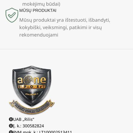
mokėjimų būdai)
MŪSŲ PRODUKTAI
Mūsų produktai yra ištestuoti, išbandyti,
kokybiški, veiksmingi, patikimi ir visų
rekomenduojami
UAB „Rilis“
Į. k.: 300582824
PVM mok. k.: LT100002513411