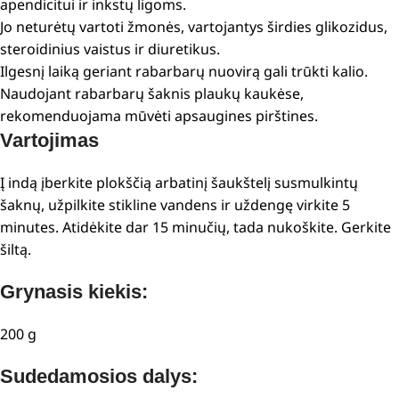
apendicitui ir inkstų ligoms.
Jo neturėtų vartoti žmonės, vartojantys širdies glikozidus,
steroidinius vaistus ir diuretikus.
Ilgesnį laiką geriant rabarbarų nuovirą gali trūkti kalio.
Naudojant rabarbarų šaknis plaukų kaukėse,
rekomenduojama mūvėti apsaugines pirštines.
Vartojimas
Į indą įberkite plokščią arbatinį šaukštelį susmulkintų
šaknų, užpilkite stikline vandens ir uždengę virkite 5
minutes. Atidėkite dar 15 minučių, tada nukoškite. Gerkite
šiltą.
Grynasis kiekis:
200 g
Sudedamosios dalys: