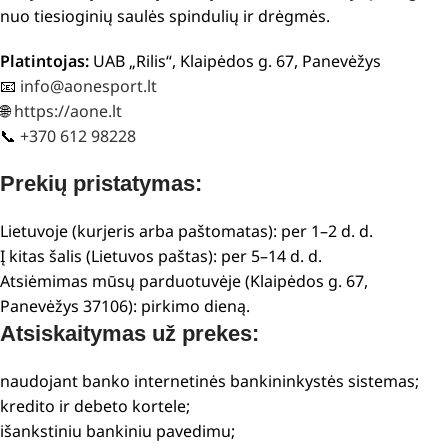
nuo tiesioginių saulės spindulių ir drėgmės.
Platintojas:
UAB „Rilis“, Klaipėdos g. 67, Panevėžys
📧
info@aonesport.lt
🌐
https://aone.lt
📞
+370 612 98228
Prekių pristatymas:
Lietuvoje (kurjeris arba paštomatas): per 1–2 d. d.
Į kitas šalis (Lietuvos paštas): per 5–14 d. d.
Atsiėmimas mūsų parduotuvėje (Klaipėdos g. 67,
Panevėžys 37106): pirkimo dieną.
Atsiskaitymas už prekes:
naudojant banko internetinės bankininkystės sistemas;
kredito ir debeto kortele;
išankstiniu bankiniu pavedimu;