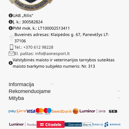
UAB „Rilis“
Į. k.: 300582824
PVM mok. k.: LT100002513411
Buveinės adresas: Klaipėdos g. 67, Panevėžys LT-
37106
Tel.: +370 612 98228
El. paštas: info@aonesport.lt
Valstybinės maisto ir veterinarijos tarnybos suteiktas
maisto tvarkymo subjekto numeris: Nr. 313
Informacija
Rekomenduojame
Mityba