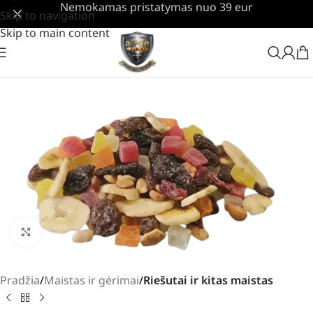
Nemokamas pristatymas nuo 39 eur
Skip to navigation
Skip to main content
Padidinti
Pradžia
Maistas ir gėrimai
Riešutai ir kitas maistas