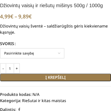
Džiovintų vaisių ir riešutų mišinys 500g / 1000g
4,99
€
–
9,89
€
Džiovintų vaisių šventė – saldžiarūgštis gėris kiekviename
kąsnyje.
SVORIS
Į KREPŠELĮ
Produkto kodas:
N/A
Kategorija:
Riešutai ir kitas maistas
Dalintis: