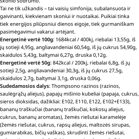
skonio sodrumo.
Tai ne tik užkandis – tai vaisių simfonija, subalansuota ir
gaivinanti, kiekvienam skoniui ir nuotaikai. Puikiai tinka
tiek energijos pliūpsniui dienos eigoje, tiek gurmaniškam
pasimėgavimui vakarui artėjant.
Energetinė vertė 100g
: 1684kcal / 400kj, riebalai 13,55g, iš
jų sotieji 4,95g, angliavandeniai 60,54g, iš jų cukrus 54,90g,
skaidulos 5,43g, baltymai 6,27g, druska 0,12g.
Energetinė vertė 50g
: 842kcal / 200kj, riebalai 6,8g, iš jų
sotieji 2,5g, angliavandeniai 30,3g, iš jų cukrus 27,5g,
skaidulos 2,7g, baltymai 3,1g, druska 0,06g.
Sudedamosios dalys
:
Thompsono razinos (razinos,
saulėgrąžų aliejus), papajų mišinio kubeliai (papaja, cukrus,
sieros dioksidas, dažikliai: E102, E110, E122, E102+E133),
bananų traškučiai (bananų traškučiai, kokosų aliejus,
cukrus, bananų aromatas), žemės riešutai karamelėje
(žemės riešutai, cukrus, rapsų aliejus, maltozės sirupas,
gumiarabikas, bičių vaškas), skrudinti žemės riešutai,