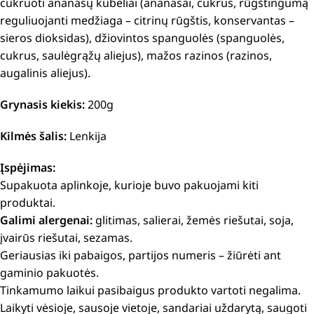
cukruoti ananasų kubeliai (ananasai, cukrus, rūgštingumą
reguliuojanti medžiaga – citrinų rūgštis, konservantas –
sieros dioksidas), džiovintos spanguolės (spanguolės,
cukrus, saulėgrąžų aliejus), mažos razinos (razinos,
augalinis aliejus).
Grynasis kiekis:
200g
Kilmės šalis:
Lenkija
Įspėjimas:
Supakuota aplinkoje, kurioje buvo pakuojami kiti
produktai.
Galimi alergenai:
glitimas, salierai, žemės riešutai, soja,
įvairūs riešutai, sezamas.
Geriausias iki pabaigos, partijos numeris – žiūrėti ant
gaminio pakuotės.
Tinkamumo laikui pasibaigus produkto vartoti negalima.
Laikyti vėsioje, sausoje vietoje, sandariai uždarytą, saugoti