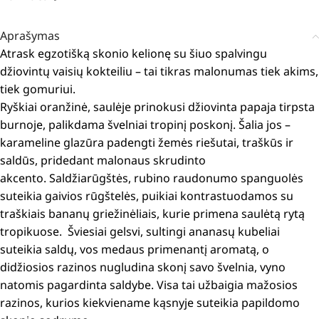
Aprašymas
Atrask egzotišką skonio kelionę su šiuo spalvingu
džiovintų vaisių kokteiliu – tai tikras malonumas tiek akims,
tiek gomuriui.
Ryškiai oranžinė, saulėje prinokusi džiovinta papaja tirpsta
burnoje, palikdama švelniai tropinį poskonį. Šalia jos –
karameline glazūra padengti žemės riešutai, traškūs ir
saldūs, pridedant malonaus skrudinto
akcento. Saldžiarūgštės, rubino raudonumo spanguolės
suteikia gaivios rūgštelės, puikiai kontrastuodamos su
traškiais bananų griežinėliais, kurie primena saulėtą rytą
tropikuose. Šviesiai gelsvi, sultingi ananasų kubeliai
suteikia saldų, vos medaus primenantį aromatą, o
didžiosios razinos nugludina skonį savo švelnia, vyno
natomis pagardinta saldybe. Visa tai užbaigia mažosios
razinos, kurios kiekviename kąsnyje suteikia papildomo