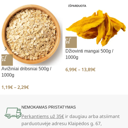
IŠPARDUOTA
Džiovinti mangai 500g /
1000g
6,99
€
–
13,89
€
Avižiniai dribsniai 500g /
1000g
1,19
€
–
2,29
€
NEMOKAMAS PRISTATYMAS
Perkantiems už 35€
ir daugiau arba atsiimant
parduotuvėje adresu Klaipėdos g. 67,