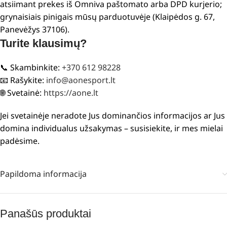
atsiimant prekes iš Omniva paštomato arba DPD kurjerio;
grynaisiais pinigais mūsų parduotuvėje (Klaipėdos g. 67,
Panevėžys 37106).
Turite klausimų?
📞 Skambinkite:
+370 612 98228
📧 Rašykite:
info@aonesport.lt
🌐 Svetainė:
https://aone.lt
Jei svetainėje neradote Jus dominančios informacijos ar Jus
domina individualus užsakymas – susisiekite, ir mes mielai
padėsime.
Papildoma informacija
Panašūs produktai