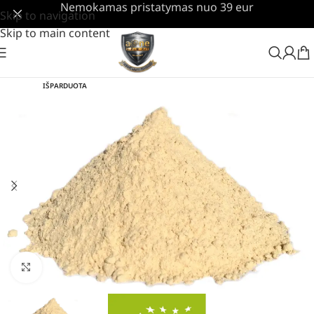
Nemokamas pristatymas nuo 39 eur
Skip to navigation
Skip to main content
IŠPARDUOTA
Padidinti