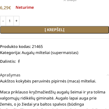
6,29
€
Neturime
Į KREPŠELĮ
Produkto kodas:
21465
Kategorija:
Augalų milteliai (supermaistas)
Dalintis:
Aprašymas
Aukštos kokybės peruvinės pipirnės (maca) milteliai.
Maca priklauso kryžmažiedžių augalų šeimai ir yra tolima
valgomųjų ridikėlių giminaitė. Augalo lapai auga prie
žemės, o jo žiedai yra baltos spalvos (būdinga