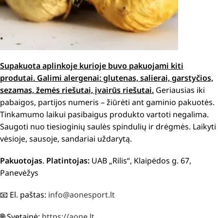
Supakuota aplinkoje kurioje buvo pakuojami kiti
produtai.
Galimi alergenai: g
lutenas, salierai, garstyčios,
sezamas, žemės riešutai, įvairūs riešutai.
Geriausias iki
pabaigos, partijos numeris – žiūrėti ant gaminio pakuotės.
Tinkamumo laikui pasibaigus produkto vartoti negalima.
Saugoti nuo tiesioginių saulės spindulių ir drėgmės. Laikyti
vėsioje, sausoje, sandariai uždarytą.
Pakuotojas
.
Platintojas:
UAB „Rilis“, Klaipėdos g. 67,
Panevėžys
📧 El. paštas:
info@aonesport.lt
🌐 Svetainė:
https://aone.lt