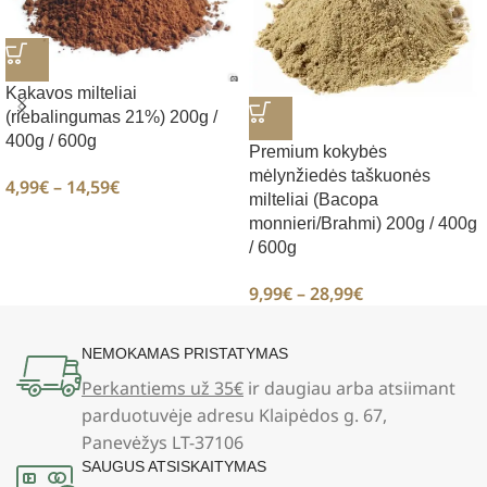
Kakavos milteliai
(riebalingumas 21%) 200g /
400g / 600g
Premium kokybės
mėlynžiedės taškuonės
4,99
€
–
14,59
€
milteliai (Bacopa
monnieri/Brahmi) 200g / 400g
/ 600g
9,99
€
–
28,99
€
NEMOKAMAS PRISTATYMAS
Perkantiems už 35€
ir daugiau arba atsiimant
parduotuvėje adresu Klaipėdos g. 67,
Panevėžys LT-37106
SAUGUS ATSISKAITYMAS