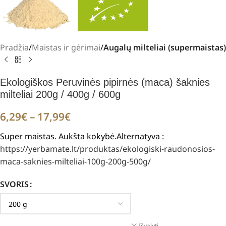
Pradžia
Maistas ir gėrimai
Augalų milteliai (supermaistas)
Ekologiškos Peruvinės pipirnės (maca) šaknies
milteliai 200g / 400g / 600g
6,29
€
–
17,99
€
Super maistas. Aukšta kokybė.Alternatyva :
https://yerbamate.lt/produktas/ekologiski-raudonosios-
maca-saknies-milteliai-100g-200g-500g/
SVORIS
Išvalyti