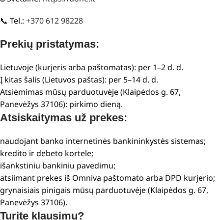
📞 Tel.:
+370 612 98228
Prekių pristatymas:
Lietuvoje (kurjeris arba paštomatas): per 1–2 d. d.
Į kitas šalis (Lietuvos paštas): per 5–14 d. d.
Atsiėmimas mūsų parduotuvėje (Klaipėdos g. 67,
Panevėžys 37106): pirkimo dieną.
Atsiskaitymas už prekes:
naudojant banko internetinės bankininkystės sistemas;
kredito ir debeto kortele;
išankstiniu bankiniu pavedimu;
atsiimant prekes iš Omniva paštomato arba DPD kurjerio;
grynaisiais pinigais mūsų parduotuvėje (Klaipėdos g. 67,
Panevėžys 37106).
Turite klausimų?