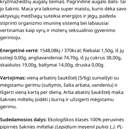
kryžmažiedžių augalų šeimai). Pagrindinė augalo dalis- tai
jo šaknis. Maca yra laikoma super maistu, kurio dėka savo
aktyviųjų medžiagų suteikia energijos ir jėgų, padeda
stiprinti organizmo imuninę sistemą bei labiausiai
vertinamas kaip vyrų ir moterų seksualinio gyvenimo
gerintoju.
Energetinė vertė
: 1548,08kj / 370kcal; Riebalai 1,50g, iš jų
sotieji 0,00g, angliavandeniai 74,70g, iš jų cukrus 38,00g,
skaidulos 19,00g, baltymai 14,00g, druska 0,00g.
Vartojimas:
vieną arbatinį šaukštelį (5/6g) sumaišyti su
mėgstamu gerimu (sultymis, šalta arbata, vandeniu) ir
išgerti vieną kartą per dieną. Arba abatinį šaukštelį maka
šaknies miltelių įsidėti į burną ir užsigerti mėgstamu
gėrimu.
Sudedamosios dalys:
Ekologiškos klasės 100% peruvinės
pipirnės šaknies milteliai
(Lepidium meyenii pulvis L.).
PL-