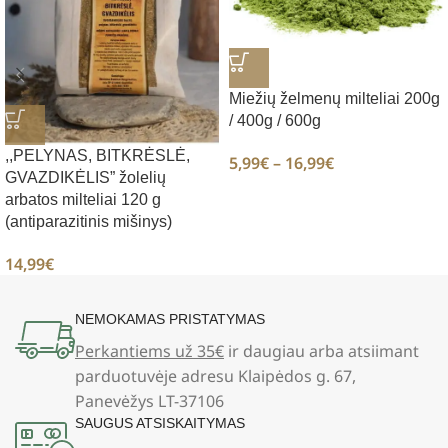
Miežių želmenų milteliai 200g
/ 400g / 600g
,,PELYNAS, BITKRĖSLĖ,
5,99
€
–
16,99
€
GVAZDIKĖLIS” žolelių
arbatos milteliai 120 g
(antiparazitinis mišinys)
14,99
€
NEMOKAMAS PRISTATYMAS
Perkantiems už 35€
ir daugiau arba atsiimant
parduotuvėje adresu Klaipėdos g. 67,
Panevėžys LT-37106
SAUGUS ATSISKAITYMAS