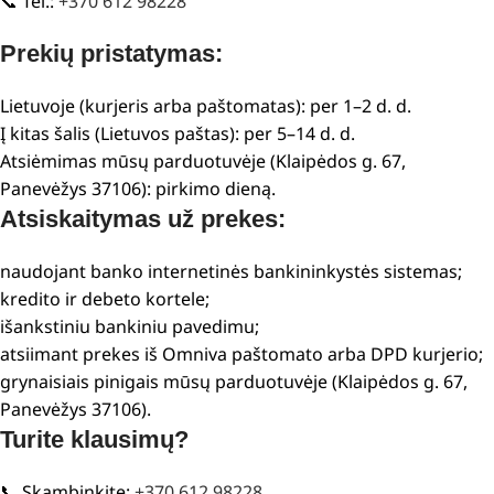
📞 Tel.:
+370 612 98228
Prekių pristatymas:
Lietuvoje (kurjeris arba paštomatas): per 1–2 d. d.
Į kitas šalis (Lietuvos paštas): per 5–14 d. d.
Atsiėmimas mūsų parduotuvėje (Klaipėdos g. 67,
Panevėžys 37106): pirkimo dieną.
Atsiskaitymas už prekes:
naudojant banko internetinės bankininkystės sistemas;
kredito ir debeto kortele;
išankstiniu bankiniu pavedimu;
atsiimant prekes iš Omniva paštomato arba DPD kurjerio;
grynaisiais pinigais mūsų parduotuvėje (Klaipėdos g. 67,
Panevėžys 37106).
Turite klausimų?
📞 Skambinkite:
+370 612 98228