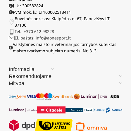
Į. k.: 300582824
PVM mok. k.: LT100002513411
Buveinės adresas: Klaipėdos g. 67, Panevėžys LT-
37106
Tel.: +370 612 98228
El. paštas: info@aonesport.lt
Valstybinės maisto ir veterinarijos tarnybos suteiktas
maisto tvarkymo subjekto numeris: Nr. 313
Informacija
Rekomenduojame
Mityba