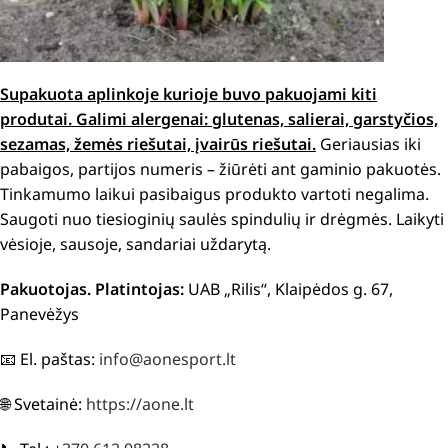
Supakuota aplinkoje kurioje buvo pakuojami kiti
produtai.
Galimi alergenai: g
lutenas, salierai, garstyčios,
sezamas, žemės riešutai, įvairūs riešutai.
Geriausias iki
pabaigos, partijos numeris – žiūrėti ant gaminio pakuotės.
Tinkamumo laikui pasibaigus produkto vartoti negalima.
Saugoti nuo tiesioginių saulės spindulių ir drėgmės. Laikyti
vėsioje, sausoje, sandariai uždarytą.
Pakuotojas. Platintojas:
UAB „Rilis“, Klaipėdos g. 67,
Panevėžys
📧 El. paštas:
info@aonesport.lt
🌐 Svetainė:
https://aone.lt