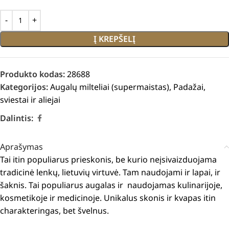
Į KREPŠELĮ
Produkto kodas:
28688
Kategorijos:
Augalų milteliai (supermaistas)
,
Padažai,
sviestai ir aliejai
Dalintis:
Aprašymas
Tai itin populiarus prieskonis, be kurio neįsivaizduojama
tradicinė lenkų, lietuvių virtuvė.
Tam naudojami ir lapai, ir
šaknis.
Tai populiarus augalas ir naudojamas kulinarijoje,
kosmetikoje ir medicinoje.
Unikalus skonis ir kvapas itin
charakteringas, bet švelnus.