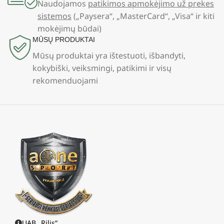
Naudojamos
patikimos apmokėjimo už prekes
sistemos
(„Paysera“, „MasterCard“, „Visa“ ir kiti
mokėjimų būdai)
MŪSŲ PRODUKTAI
Mūsų produktai yra ištestuoti, išbandyti,
kokybiški, veiksmingi, patikimi ir visų
rekomenduojami
UAB „Rilis“