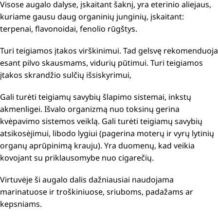
Visose augalo dalyse, įskaitant šaknį, yra eterinio aliejaus,
kuriame gausu daug organinių junginių, įskaitant:
terpenai, flavonoidai, fenolio rūgštys.
Turi teigiamos įtakos virškinimui. Tad gelsvę rekomenduoja
esant pilvo skausmams, vidurių pūtimui. Turi teigiamos
įtakos
skrandžio sulčių išsiskyrimui,
Gali turėti teigiamų savybių
šlapimo sistemai, inkstų
akmenligei. I
švalo organizmą nuo toksinų
gerina
kvėpavimo sistemos veiklą. Gali turėti teigiamų savybių
atsikosėjimui, libodo lygiui (pagerina moterų ir vyrų lytinių
organų aprūpinimą krauju). Yra duomenų, kad veikia
kovojant su priklausomybe nuo cigarečių.
Virtuvėje ši augalo dalis dažniausiai naudojama
marinatuose ir troškiniuose,
sriuboms, padažams ar
kepsniams.