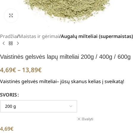
Padidinti
Pradžia
Maistas ir gėrimai
Augalų milteliai (supermaistas)
Vaistinės gelsvės lapų milteliai 200g / 400g / 600g
4,69
€
–
13,89
€
Vaistinės gelsvės milteliai– jūsų skanus kelias į sveikatą!
SVORIS
Išvalyti
4,69
€