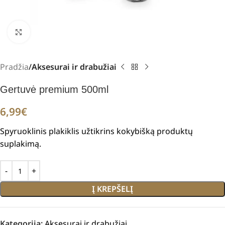
Padidinti
Pradžia
Aksesurai ir drabužiai
Gertuvė premium 500ml
6,99
€
Spyruoklinis plakiklis užtikrins kokybišką produktų
suplakimą.
Į KREPŠELĮ
Kategorija:
Aksesurai ir drabužiai