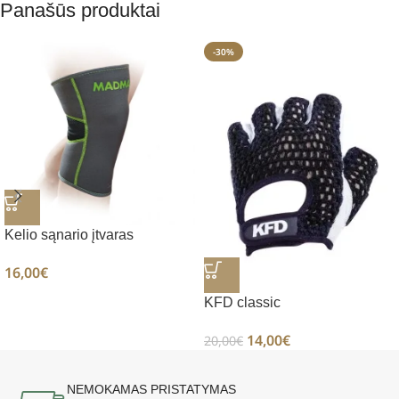
Panašūs produktai
-30%
Kelio sąnario įtvaras
16,00
€
KFD classic
14,00
€
20,00
€
NEMOKAMAS PRISTATYMAS