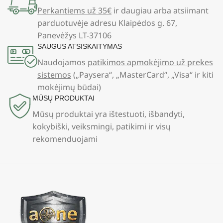
Perkantiems už 35€
ir daugiau arba atsiimant
parduotuvėje adresu Klaipėdos g. 67,
Panevėžys LT-37106
SAUGUS ATSISKAITYMAS
Naudojamos
patikimos apmokėjimo už prekes
sistemos
(„Paysera“, „MasterCard“, „Visa“ ir kiti
mokėjimų būdai)
MŪSŲ PRODUKTAI
Mūsų produktai yra ištestuoti, išbandyti,
kokybiški, veiksmingi, patikimi ir visų
rekomenduojami