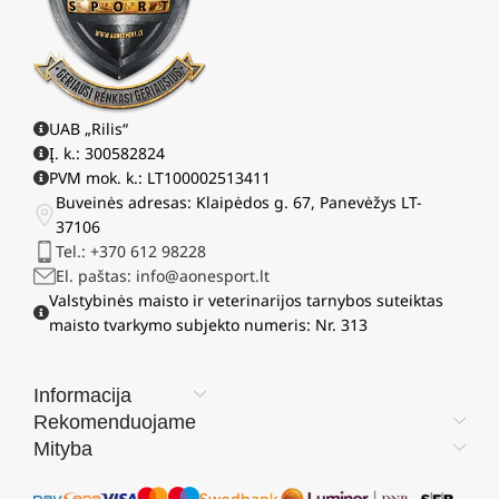
UAB „Rilis“
Į. k.: 300582824
PVM mok. k.: LT100002513411
Buveinės adresas: Klaipėdos g. 67, Panevėžys LT-
37106
Tel.: +370 612 98228
El. paštas: info@aonesport.lt
Valstybinės maisto ir veterinarijos tarnybos suteiktas
maisto tvarkymo subjekto numeris: Nr. 313
Informacija
Rekomenduojame
Mityba