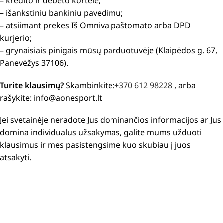
– kredito ir debeto kortele;
– išankstiniu bankiniu pavedimu;
– atsiimant prekes Iš Omniva paštomato arba DPD
kurjerio;
– grynaisiais pinigais mūsų parduotuvėje (Klaipėdos g. 67,
Panevėžys 37106).
Turite klausimų?
Skambinkite:
+370 612 98228
, arba
rašykite: info@aonesport.lt
Jei svetainėje neradote Jus dominančios informacijos ar Jus
domina individualus užsakymas, galite mums užduoti
klausimus ir mes pasistengsime kuo skubiau į juos
atsakyti.