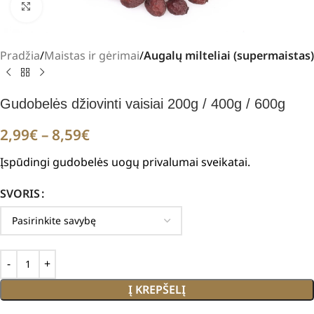
Padidinti
Pradžia
Maistas ir gėrimai
Augalų milteliai (supermaistas)
Gudobelės džiovinti vaisiai 200g / 400g / 600g
2,99
€
–
8,59
€
Įspūdingi gudobelės uogų privalumai sveikatai.
SVORIS
Į KREPŠELĮ