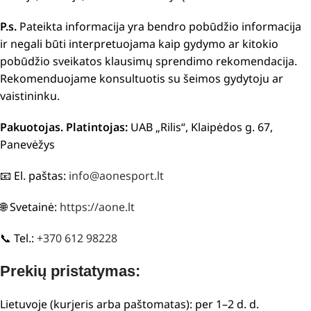
P.s.
Pateikta informacija yra bendro pobūdžio informacija
ir negali būti interpretuojama kaip gydymo ar kitokio
pobūdžio sveikatos klausimų sprendimo rekomendacija.
Rekomenduojame konsultuotis su šeimos gydytoju ar
vaistininku.
Pakuotojas. Platintojas:
UAB „Rilis“, Klaipėdos g. 67,
Panevėžys
📧 El. paštas:
info@aonesport.lt
🌐 Svetainė:
https://aone.lt
📞 Tel.:
+370 612 98228
Prekių pristatymas:
Lietuvoje (kurjeris arba paštomatas): per 1–2 d. d.