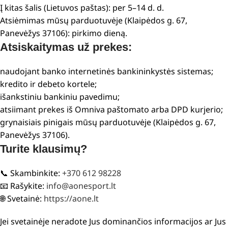
Į kitas šalis (Lietuvos paštas): per 5–14 d. d.
Atsiėmimas mūsų parduotuvėje (Klaipėdos g. 67,
Panevėžys 37106): pirkimo dieną.
Atsiskaitymas už prekes:
naudojant banko internetinės bankininkystės sistemas;
kredito ir debeto kortele;
išankstiniu bankiniu pavedimu;
atsiimant prekes iš Omniva paštomato arba DPD kurjerio;
grynaisiais pinigais mūsų parduotuvėje (Klaipėdos g. 67,
Panevėžys 37106).
Turite klausimų?
📞 Skambinkite:
+370 612 98228
📧 Rašykite:
info@aonesport.lt
🌐 Svetainė:
https://aone.lt
Jei svetainėje neradote Jus dominančios informacijos ar Jus