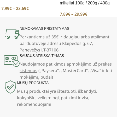
milteliai 100g / 200g / 400g
7,99
€
–
23,69
€
7,89
€
–
29,99
€
NEMOKAMAS PRISTATYMAS
Perkantiems už 35€
ir daugiau arba atsiimant
parduotuvėje adresu Klaipėdos g. 67,
Panevėžys LT-37106
SAUGUS ATSISKAITYMAS
Naudojamos
patikimos apmokėjimo už prekes
sistemos
(„Paysera“, „MasterCard“, „Visa“ ir kiti
mokėjimų būdai)
MŪSŲ PRODUKTAI
Mūsų produktai yra ištestuoti, išbandyti,
kokybiški, veiksmingi, patikimi ir visų
rekomenduojami