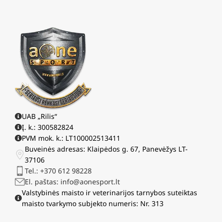
UAB „Rilis“
Į. k.: 300582824
PVM mok. k.: LT100002513411
Buveinės adresas: Klaipėdos g. 67, Panevėžys LT-
37106
Tel.: +370 612 98228
El. paštas: info@aonesport.lt
Valstybinės maisto ir veterinarijos tarnybos suteiktas
maisto tvarkymo subjekto numeris: Nr. 313