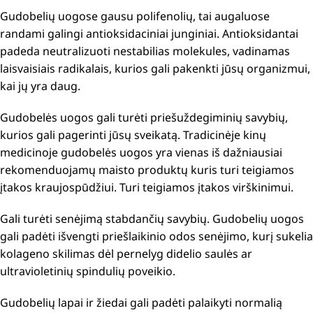
Gudobelių uogose gausu polifenolių, tai augaluose
randami galingi antioksidaciniai junginiai. Antioksidantai
padeda neutralizuoti nestabilias molekules, vadinamas
laisvaisiais radikalais, kurios gali pakenkti jūsų organizmui,
kai jų yra daug.
Gudobelės uogos gali turėti priešuždegiminių savybių,
kurios gali pagerinti jūsų sveikatą. Tradicinėje kinų
medicinoje gudobelės uogos yra vienas iš dažniausiai
rekomenduojamų maisto produktų kuris turi teigiamos
įtakos kraujospūdžiui. Turi teigiamos įtakos virškinimui.
Gali turėti senėjimą stabdančių savybių. Gudobelių uogos
gali padėti išvengti priešlaikinio odos senėjimo, kurį sukelia
kolageno skilimas dėl pernelyg didelio saulės ar
ultravioletinių spindulių poveikio.
Gudobelių lapai ir žiedai gali padėti palaikyti normalią