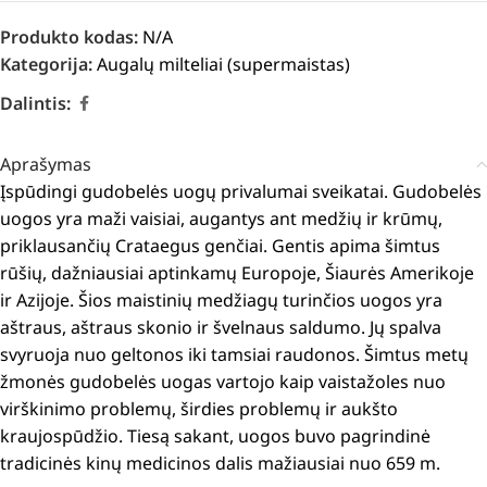
Produkto kodas:
N/A
Kategorija:
Augalų milteliai (supermaistas)
Dalintis:
Aprašymas
Įspūdingi gudobelės uogų privalumai sveikatai.
Gudobelės
uogos yra maži vaisiai, augantys ant medžių ir krūmų,
priklausančių Crataegus genčiai.
Gentis apima šimtus
rūšių, dažniausiai aptinkamų Europoje, Šiaurės Amerikoje
ir Azijoje.
Šios maistinių medžiagų turinčios uogos yra
aštraus, aštraus skonio ir švelnaus saldumo.
Jų spalva
svyruoja nuo geltonos iki tamsiai raudonos.
Šimtus metų
žmonės gudobelės uogas vartojo kaip vaistažoles nuo
virškinimo problemų, širdies problemų ir aukšto
kraujospūdžio.
Tiesą sakant, uogos buvo pagrindinė
tradicinės kinų medicinos dalis mažiausiai nuo 659 m.