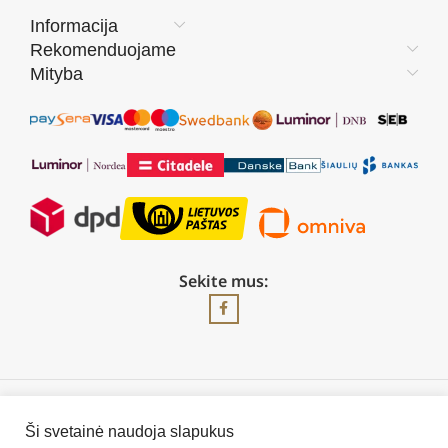
Informacija
Rekomenduojame
Mityba
Sekite mus:
2026 © Visos teisės saugomos | UAB „Rilis“
Ši svetainė naudoja slapukus