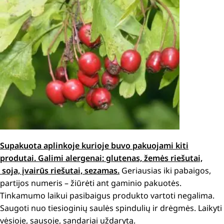
Supakuota aplinkoje kurioje buvo pakuojami kiti
produtai. Galimi alergenai: glutenas, žemės riešutai,
soja, įvairūs riešutai, sezamas.
Geriausias iki pabaigos,
partijos numeris – žiūrėti ant gaminio pakuotės.
Tinkamumo laikui pasibaigus produkto vartoti negalima.
Saugoti nuo tiesioginių saulės spindulių ir drėgmės. Laikyti
vėsioje, sausoje, sandariai uždarytą.