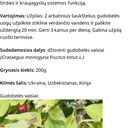
širdies ir kraujagyslių sistemos funkciją.
Vartojimas:
Užpilas: 2 arbatinius šaukštelius gudobelės
uogų užpilkite stikline verdančio vandens ir palikite
uždengtą 20 min.
Gerti 3 kartus per dieną. Galima užpilą
ruošti termose.
Sudedamosios dalys
: džiovinti gudobelės vaisiai
(Crataegus monogyna fructus totus L.)
Grynasis kiekis:
200g
Kilmės šalis:
Ukraina, Uzbekistanas, Kinija
Gudobelės vaisiai: