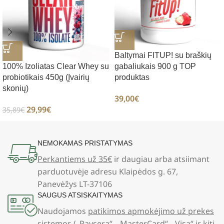
Baltymai FITUP! su braškių
100% Izoliatas Clear Whey su
gabaliukais 900 g TOP
probiotikais 450g (Įvairių
produktas
skonių)
39,00
€
29,99
€
35,89
€
NEMOKAMAS PRISTATYMAS
Perkantiems už 35€
ir daugiau arba atsiimant
parduotuvėje adresu Klaipėdos g. 67,
Panevėžys LT-37106
SAUGUS ATSISKAITYMAS
Naudojamos
patikimos apmokėjimo už prekes
sistemos
(„Paysera“, „MasterCard“, „Visa“ ir kiti