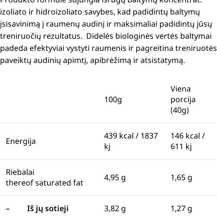
izoliato ir hidroizoliato savybes, kad padidintų baltymų
įsisavinimą į raumenų audinį ir maksimaliai padidintų jūsų
treniruočių rezultatus.
Didelės biologinės vertės baltymai
padeda efektyviai vystyti raumenis ir pagreitina treniruotės
paveiktų audinių apimtį, apibrėžimą ir atsistatymą.
Viena
100g
porcija
(40g)
439 kcal / 1837
146 kcal /
Energija
kj
611 kj
Riebalai
4,95 g
1,65 g
thereof saturated fat
–
Iš jų sotieji
3,82 g
1,27 g