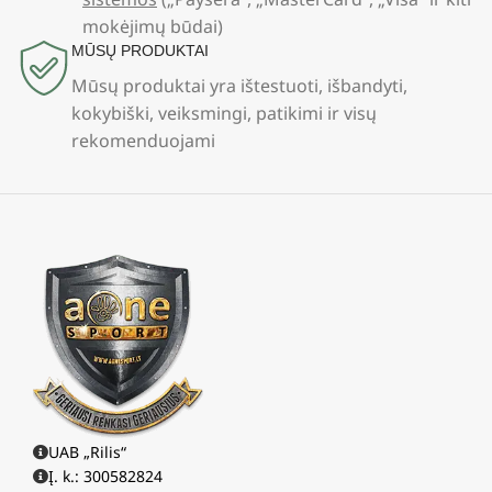
mokėjimų būdai)
MŪSŲ PRODUKTAI
Mūsų produktai yra ištestuoti, išbandyti,
kokybiški, veiksmingi, patikimi ir visų
rekomenduojami
UAB „Rilis“
Į. k.: 300582824