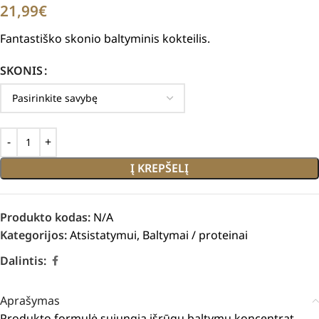
21,99
€
Fantastiško skonio baltyminis kokteilis.
SKONIS
Į KREPŠELĮ
Produkto kodas:
N/A
Kategorijos:
Atsistatymui
,
Baltymai / proteinai
Dalintis:
Aprašymas
Produkto formulė sujungia išrūgų baltymų koncentrat.