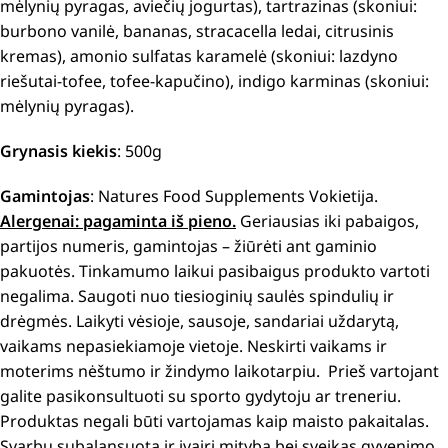
mėlynių pyragas, aviečių jogurtas), tartrazinas (skoniui:
burbono vanilė, bananas, stracacella ledai, citrusinis
kremas), amonio sulfatas karamelė (skoniui: lazdyno
riešutai-tofee, tofee-kapučino), indigo karminas (skoniui:
mėlynių pyragas).
Grynasis kiekis
: 500g
Gamintojas
: Natures Food Supplements Vokietija.
Alergenai: p
agaminta iš pieno.
Geriausias iki pabaigos,
partijos numeris, gamintojas – žiūrėti ant gaminio
pakuotės. Tinkamumo laikui pasibaigus produkto vartoti
negalima. Saugoti nuo tiesioginių saulės spindulių ir
drėgmės. Laikyti vėsioje, sausoje, sandariai uždarytą,
vaikams nepasiekiamoje vietoje. Neskirti vaikams ir
moterims nėštumo ir žindymo laikotarpiu. Prieš vartojant
galite pasikonsultuoti su sporto gydytoju ar treneriu.
Produktas negali būti vartojamas kaip maisto pakaitalas.
Svarbu subalansuota ir įvairi mityba bei sveikas gyvenimo