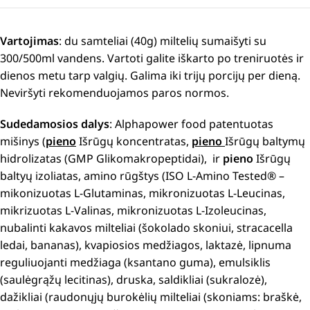
Vartojimas
: du samteliai (40g) miltelių sumaišyti su
300/500ml vandens. Vartoti galite iškarto po treniruotės ir
dienos metu tarp valgių. Galima iki trijų porcijų per dieną.
Neviršyti rekomenduojamos paros normos.
Sudedamosios dalys
: Alphapower food patentuotas
mišinys (
pieno
Išrūgų koncentratas,
pieno
Išrūgų baltymų
hidrolizatas (GMP Glikomakropeptidai), ir
pieno
Išrūgų
baltyų izoliatas, amino rūgštys (ISO L-Amino Tested® –
mikonizuotas L-Glutaminas, mikronizuotas L-Leucinas,
mikrizuotas L-Valinas, mikronizuotas L-Izoleucinas,
nubalinti kakavos milteliai (šokolado skoniui, stracacella
ledai, bananas), kvapiosios medžiagos, laktazė, lipnuma
reguliuojanti medžiaga (ksantano guma), emulsiklis
(saulėgrąžų lecitinas), druska, saldikliai (sukralozė),
dažikliai (raudonųjų burokėlių milteliai (skoniams: braškė,