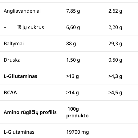
Angliavandeniai
7,85 g
2,62 g
– Iš jų cukrus
6,60 g
2,20 g
Baltymai
88 g
29,3 g
Druska
1,50 g
0,50 g
L-Gliutaminas
>13 g
>4,3 g
BCAA
>14 g
>4,5 g
100g
Amino rūgščių profilis
produkto
L-Glutaminas
19700 mg