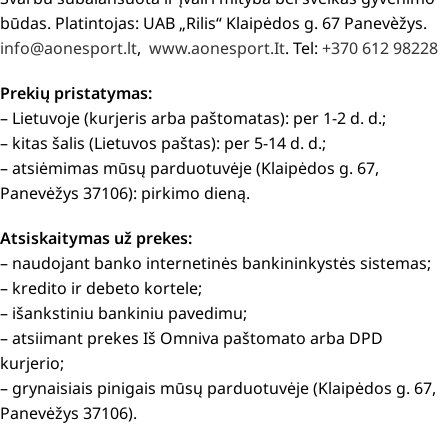
būdas. Platintojas: UAB „Rilis“ Klaipėdos g. 67 Panevèžys.
info@aonesport.lt
,
www.aonesport.It
. Tel:
+370 612 98228
Prekių pristatymas:
– Lietuvoje (kurjeris arba paštomatas): per 1-2 d. d.;
– kitas šalis (Lietuvos paštas): per 5-14 d. d.;
– atsiėmimas mūsų parduotuvėje (Klaipėdos g. 67,
Panevėžys 37106): pirkimo dieną.
Atsiskaitymas už prekes:
– naudojant banko internetinės bankininkystės sistemas;
– kredito ir debeto kortele;
– išankstiniu bankiniu pavedimu;
– atsiimant prekes Iš Omniva paštomato arba DPD
kurjerio;
– grynaisiais pinigais mūsų parduotuvėje (Klaipėdos g. 67,
Panevėžys 37106).