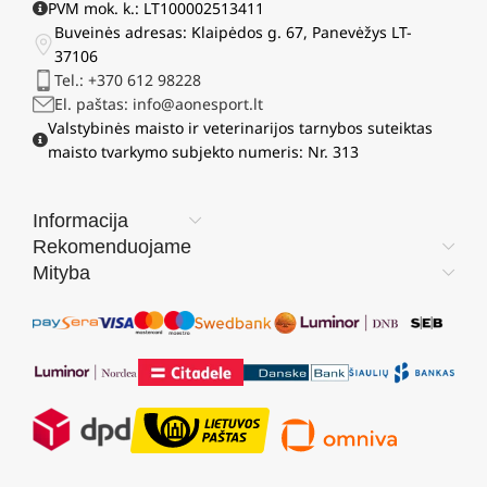
PVM mok. k.: LT100002513411
Buveinės adresas: Klaipėdos g. 67, Panevėžys LT-
37106
Tel.: +370 612 98228
El. paštas: info@aonesport.lt
Valstybinės maisto ir veterinarijos tarnybos suteiktas
maisto tvarkymo subjekto numeris: Nr. 313
Informacija
Rekomenduojame
Mityba