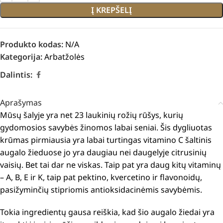
Į KREPŠELĮ
Produkto kodas:
N/A
Kategorija:
Arbatžolės
Dalintis:
Aprašymas
Mūsų šalyje yra net 23 laukinių rožių rūšys, kurių
gydomosios savybės žinomos labai seniai. Šis dygliuotas
krūmas pirmiausia yra labai turtingas vitamino C šaltinis
augalo žieduose jo yra daugiau nei daugelyje citrusinių
vaisių. Bet tai dar ne viskas. Taip pat yra daug kitų vitaminų
– A, B, E ir K, taip pat pektino, kvercetino ir flavonoidų,
pasižyminčių stipriomis antioksidacinėmis savybėmis.
Tokia ingredientų gausa reiškia, kad šio augalo žiedai yra