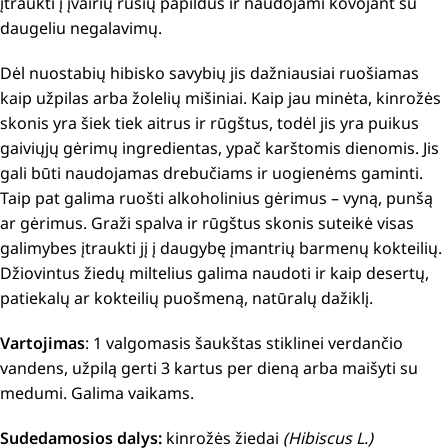
įtraukti į įvairių rūšių papildus ir naudojami kovojant su
daugeliu negalavimų.
Dėl nuostabių hibisko savybių jis dažniausiai ruošiamas
kaip užpilas arba žolelių mišiniai.
Kaip jau minėta, kinrožės
skonis yra šiek tiek aitrus ir rūgštus, todėl jis yra puikus
gaiviųjų gėrimų ingredientas, ypač karštomis dienomis.
Jis
gali būti naudojamas drebučiams ir uogienėms gaminti.
Taip pat galima ruošti alkoholinius gėrimus – vyną, punšą
ar gėrimus.
Graži spalva ir rūgštus skonis suteikė visas
galimybes įtraukti jį į daugybę įmantrių barmenų kokteilių.
Džiovintus žiedų miltelius galima naudoti ir kaip desertų,
patiekalų ar kokteilių puošmeną, natūralų dažiklį.
Vartojimas
:
1 valgomasis šaukštas stiklinei verdančio
vandens, užpilą gerti 3 kartus per dieną arba maišyti su
medumi. Galima vaikams.
Sudedamosios dalys:
kinrožės žiedai
(Hibiscus L.)