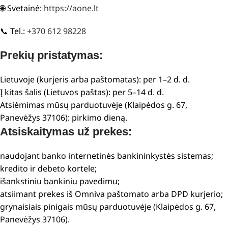
🌐 Svetainė:
https://aone.lt
📞 Tel.:
+370 612 98228
Prekių pristatymas:
Lietuvoje (kurjeris arba paštomatas): per 1–2 d. d.
Į kitas šalis (Lietuvos paštas): per 5–14 d. d.
Atsiėmimas mūsų parduotuvėje (Klaipėdos g. 67,
Panevėžys 37106): pirkimo dieną.
Atsiskaitymas už prekes:
naudojant banko internetinės bankininkystės sistemas;
kredito ir debeto kortele;
išankstiniu bankiniu pavedimu;
atsiimant prekes iš Omniva paštomato arba DPD kurjerio;
grynaisiais pinigais mūsų parduotuvėje (Klaipėdos g. 67,
Panevėžys 37106).