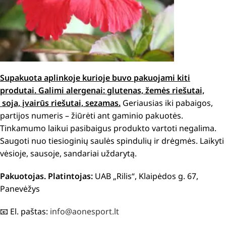
Supakuota aplinkoje kurioje buvo pakuojami kiti
produtai.
Galimi alergenai: g
lutenas, žemės riešutai,
soja, įvairūs riešutai, sezamas.
Geriausias iki pabaigos,
partijos numeris – žiūrėti ant gaminio pakuotės.
Tinkamumo laikui pasibaigus produkto vartoti negalima.
Saugoti nuo tiesioginių saulės spindulių ir drėgmės. Laikyti
vėsioje, sausoje, sandariai uždarytą.
Pakuotojas. Platintojas:
UAB „Rilis“, Klaipėdos g. 67,
Panevėžys
📧 El. paštas:
info@aonesport.lt