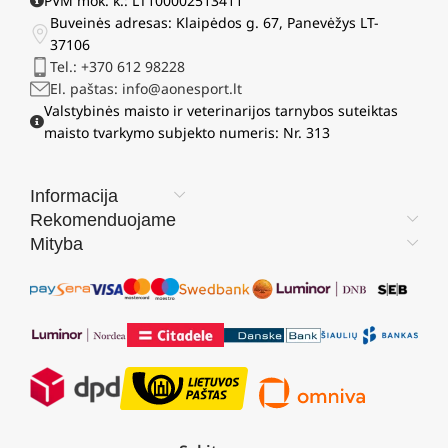
PVM mok. k.: LT100002513411
Buveinės adresas: Klaipėdos g. 67, Panevėžys LT-
37106
Tel.: +370 612 98228
El. paštas: info@aonesport.lt
Valstybinės maisto ir veterinarijos tarnybos suteiktas
maisto tvarkymo subjekto numeris: Nr. 313
Informacija
Rekomenduojame
Mityba