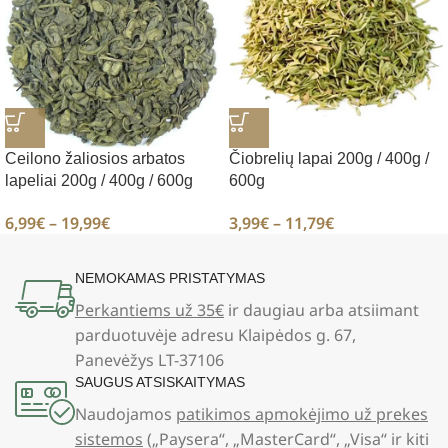
Ceilono žaliosios arbatos
Čiobrelių lapai 200g / 400g /
lapeliai 200g / 400g / 600g
600g
6,99
€
–
19,99
€
3,99
€
–
11,79
€
NEMOKAMAS PRISTATYMAS
Perkantiems už 35€
ir daugiau arba atsiimant
parduotuvėje adresu Klaipėdos g. 67,
Panevėžys LT-37106
SAUGUS ATSISKAITYMAS
Naudojamos
patikimos apmokėjimo už prekes
sistemos
(„Paysera“, „MasterCard“, „Visa“ ir kiti