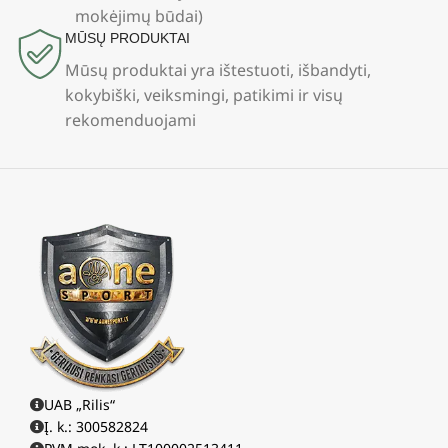
mokėjimų būdai)
MŪSŲ PRODUKTAI
Mūsų produktai yra ištestuoti, išbandyti,
kokybiški, veiksmingi, patikimi ir visų
rekomenduojami
UAB „Rilis“
Į. k.: 300582824