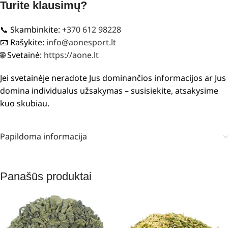
Turite klausimų?
📞 Skambinkite:
+370 612 98228
📧 Rašykite:
info@aonesport.lt
🌐 Svetainė:
https://aone.lt
Jei svetainėje neradote Jus dominančios informacijos ar Jus
domina individualus užsakymas – susisiekite, atsakysime
kuo skubiau.
Papildoma informacija
Panašūs produktai