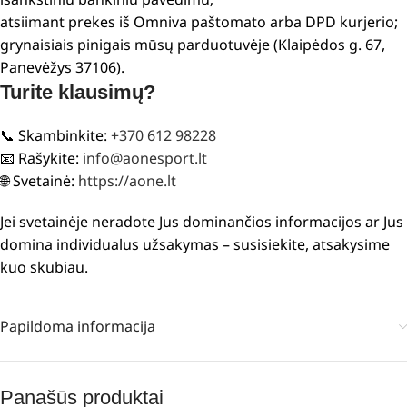
atsiimant prekes iš Omniva paštomato arba DPD kurjerio;
grynaisiais pinigais mūsų parduotuvėje (Klaipėdos g. 67,
Panevėžys 37106).
Turite klausimų?
📞 Skambinkite:
+370 612 98228
📧 Rašykite:
info@aonesport.lt
🌐 Svetainė:
https://aone.lt
Jei svetainėje neradote Jus dominančios informacijos ar Jus
domina individualus užsakymas – susisiekite, atsakysime
kuo skubiau.
Papildoma informacija
Panašūs produktai