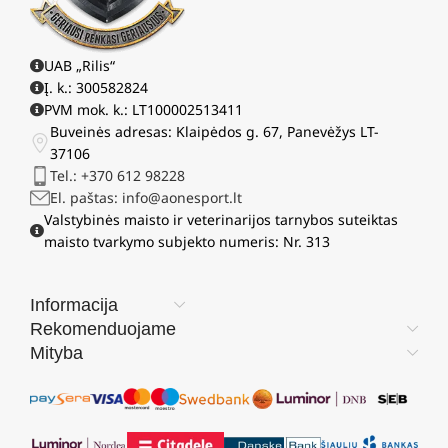
UAB „Rilis“
Į. k.: 300582824
PVM mok. k.: LT100002513411
Buveinės adresas: Klaipėdos g. 67, Panevėžys LT-
37106
Tel.: +370 612 98228
El. paštas: info@aonesport.lt
Valstybinės maisto ir veterinarijos tarnybos suteiktas
maisto tvarkymo subjekto numeris: Nr. 313
Informacija
Rekomenduojame
Mityba