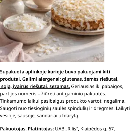
Supakuota aplinkoje kurioje buvo pakuojami kiti
produtai.
Galimi alergenai: g
lutenas, žemės riešutai,
soja, įvairūs riešutai, sezamas.
Geriausias iki pabaigos,
partijos numeris – žiūrėti ant gaminio pakuotės.
Tinkamumo laikui pasibaigus produkto vartoti negalima.
Saugoti nuo tiesioginių saulės spindulių ir drėgmės. Laikyti
vėsioje, sausoje, sandariai uždarytą.
Pakuotojas. Platintojas:
UAB „Rilis“, Klaipėdos g. 67,