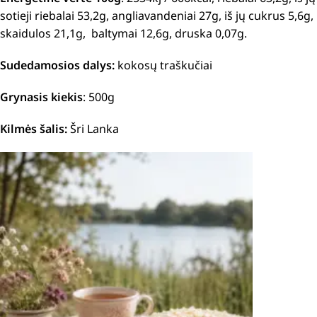
sotieji riebalai 53,2g, angliavandeniai 27g, iš jų cukrus 5,6g,
skaidulos 21,1g, baltymai 12,6g, druska 0,07g.
Sudedamosios dalys:
kokosų traškučiai
Grynasis kiekis
: 500g
Kilmės šalis:
Šri Lanka