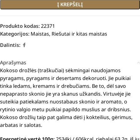
Į KREPŠELĮ
Produkto kodas:
22371
Kategorijos:
Maistas
,
Riešutai ir kitas maistas
Dalintis:
Aprašymas
Kokoso drožlės (traškučiai) sėkmingai naudojamos
pyragams, pyragams ir desertams dekoruoti.
Jie puikiai
tinka ledams, kremams ir drebučiams.
Be to, dėl savo
nepaprasto skonio jie yra skanus užkandis.
Virtuvėje jie
suteikia patiekalams nuostabaus skonio ir aromato, o
rytinio valgio metu puikiai papildo muslius ar dribsnius.
Kokoso drožlių taip pat galima dėti į kokteilius, gėrimus,
arbatas ir salotas.
Energetinė vertė 100g
: 2534kj / 606kcal, riebalai 63,2g, iš jų