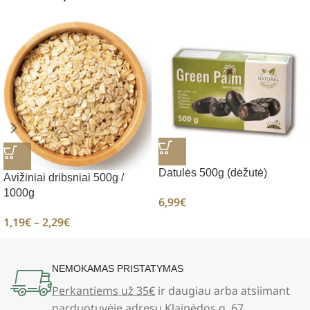
Datulės 500g (dėžutė)
Avižiniai dribsniai 500g /
1000g
6,99
€
1,19
€
–
2,29
€
NEMOKAMAS PRISTATYMAS
Perkantiems už 35€
ir daugiau arba atsiimant
parduotuvėje adresu Klaipėdos g. 67,