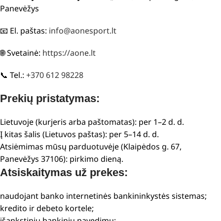
Panevėžys
📧 El. paštas:
info@aonesport.lt
🌐 Svetainė:
https://aone.lt
📞 Tel.:
+370 612 98228
Prekių pristatymas:
Lietuvoje (kurjeris arba paštomatas): per 1–2 d. d.
Į kitas šalis (Lietuvos paštas): per 5–14 d. d.
Atsiėmimas mūsų parduotuvėje (Klaipėdos g. 67,
Panevėžys 37106): pirkimo dieną.
Atsiskaitymas už prekes:
naudojant banko internetinės bankininkystės sistemas;
kredito ir debeto kortele;
išankstiniu bankiniu pavedimu;