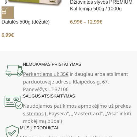
Džiovintos slyvos PREMIUM,
Kalifornija 500g / 1000g
6,99
€
–
12,99
€
Datulės 500g (dėžutė)
6,99
€
NEMOKAMAS PRISTATYMAS
Perkantiems už 35€
ir daugiau arba atsiimant
parduotuvėje adresu Klaipėdos g. 67,
Panevėžys LT-37106
SAUGUS ATSISKAITYMAS
Naudojamos
patikimos apmokėjimo už prekes
sistemos
(„Paysera“, „MasterCard“, „Visa“ ir kiti
mokėjimų būdai)
MŪSŲ PRODUKTAI