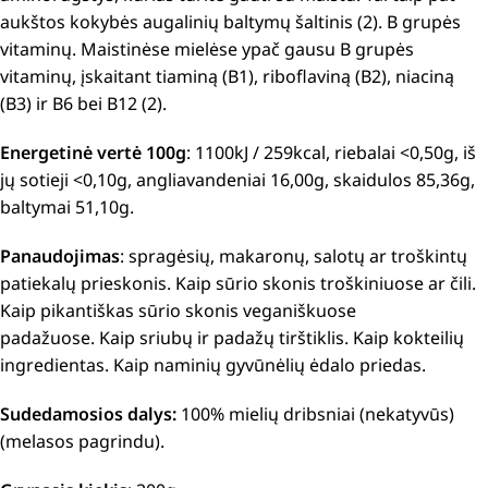
aukštos kokybės augalinių baltymų šaltinis (2).
B grupės
vitaminų.
M
aistinėse mielėse ypač gausu B grupės
vitaminų, įskaitant tiaminą (B1), riboflaviną (B2), niaciną
(B3) ir B6 bei B12 (2).
Energetinė vertė 100g
: 1100kJ / 259kcal, riebalai <0,50g, iš
jų sotieji <0,10g, angliavandeniai 16,00g, skaidulos 85,36g,
baltymai 51,10g.
Panaudojimas
:
spragėsių, makaronų, salotų ar troškintų
patiekalų prieskonis.
K
aip sūrio skonis troškiniuose ar čili.
K
aip pikantiškas sūrio skonis veganiškuose
padažuose.
Kaip sriubų ir padažų tirštiklis. K
aip kokteilių
ingredientas. K
aip naminių gyvūnėlių ėdalo priedas.
Sudedamosios dalys:
100% mielių dribsniai (nekatyvūs)
(melasos pagrindu).