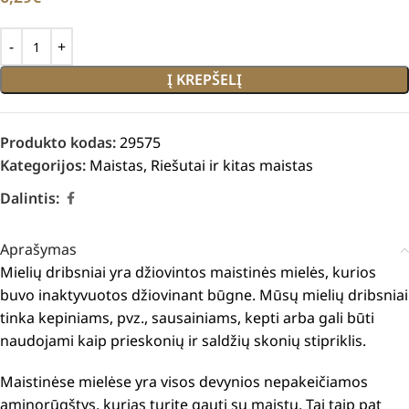
Į KREPŠELĮ
Produkto kodas:
29575
Kategorijos:
Maistas
,
Riešutai ir kitas maistas
Dalintis:
Aprašymas
Mielių dribsniai yra džiovintos maistinės mielės, kurios
buvo inaktyvuotos džiovinant būgne.
Mūsų mielių dribsniai
tinka kepiniams, pvz., sausainiams, kepti arba gali būti
naudojami kaip prieskonių ir saldžių skonių stipriklis.
Maistinėse mielėse yra visos devynios nepakeičiamos
aminorūgštys, kurias turite gauti su maistu.
Tai taip pat