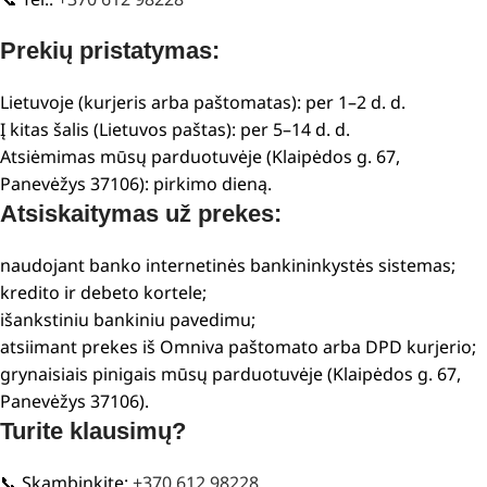
Prekių pristatymas:
Lietuvoje (kurjeris arba paštomatas): per 1–2 d. d.
Į kitas šalis (Lietuvos paštas): per 5–14 d. d.
Atsiėmimas mūsų parduotuvėje (Klaipėdos g. 67,
Panevėžys 37106): pirkimo dieną.
Atsiskaitymas už prekes:
naudojant banko internetinės bankininkystės sistemas;
kredito ir debeto kortele;
išankstiniu bankiniu pavedimu;
atsiimant prekes iš Omniva paštomato arba DPD kurjerio;
grynaisiais pinigais mūsų parduotuvėje (Klaipėdos g. 67,
Panevėžys 37106).
Turite klausimų?
📞 Skambinkite:
+370 612 98228