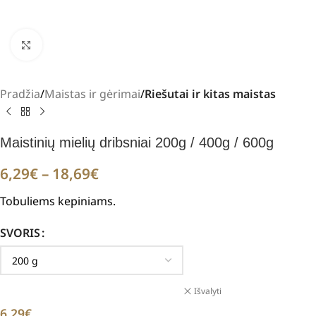
Padidinti
Pradžia
Maistas ir gėrimai
Riešutai ir kitas maistas
Maistinių mielių dribsniai 200g / 400g / 600g
6,29
€
–
18,69
€
Tobuliems kepiniams.
SVORIS
Išvalyti
6,29
€