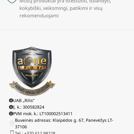
Mūsų produktai yra ištestuoti, išbandyti,
kokybiški, veiksmingi, patikimi ir visų
rekomenduojami
UAB „Rilis“
Į. k.: 300582824
PVM mok. k.: LT100002513411
Buveinės adresas: Klaipėdos g. 67, Panevėžys LT-
37106
Tel.: +370 612 98228