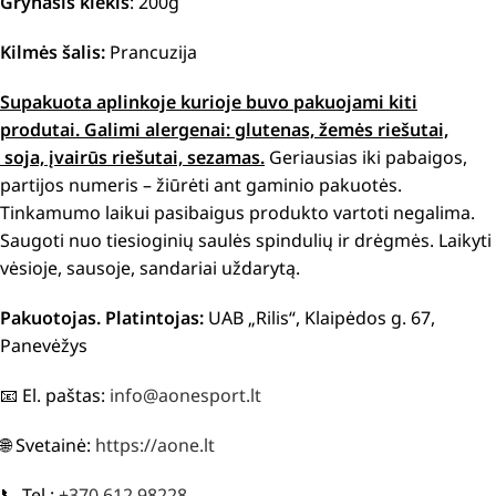
Grynasis kiekis
: 200g
Kilmės šalis:
Prancuzija
Supakuota aplinkoje kurioje buvo pakuojami kiti
produtai. Galimi alergenai: glutenas, žemės riešutai,
soja, įvairūs riešutai, sezamas.
Geriausias iki pabaigos,
partijos numeris – žiūrėti ant gaminio pakuotės.
Tinkamumo laikui pasibaigus produkto vartoti negalima.
Saugoti nuo tiesioginių saulės spindulių ir drėgmės. Laikyti
vėsioje, sausoje, sandariai uždarytą.
Pakuotojas. Platintojas:
UAB „Rilis“, Klaipėdos g. 67,
Panevėžys
📧 El. paštas:
info@aonesport.lt
🌐 Svetainė:
https://aone.lt
📞 Tel.:
+370 612 98228