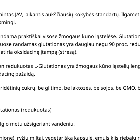
ntas JAV, laikantis aukščiausių kokybės standartų. Ilgamet
ksmingi.
randama praktiškai visose žmogaus kūno ląstelėse. Glutationa
iniuose randamas glutationas yra daugiau negu 90 proc. red
tiria oksidacinę įtampą (stresą).
n redukuotas L-Glutationas yra žmogaus kūno ląstelių lengv
dacinę pažaidą.
dėtinių cukrų, be glitimo, be laktozės, be sojos, be GMO, b
utationas (redukuotas)
lgio metu užsigeriant vandeniu.
hione), ryžių miltai, vegetariška kapsulė, emulsiklis riebal