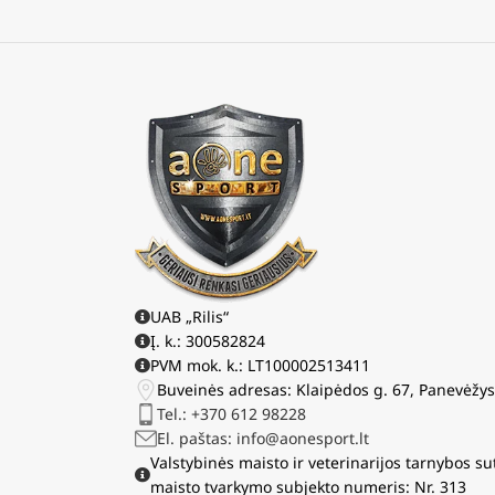
UAB „Rilis“
Į. k.: 300582824
PVM mok. k.: LT100002513411
Buveinės adresas: Klaipėdos g. 67, Panevėžy
Tel.: +370 612 98228
El. paštas: info@aonesport.lt
Valstybinės maisto ir veterinarijos tarnybos su
maisto tvarkymo subjekto numeris: Nr. 313