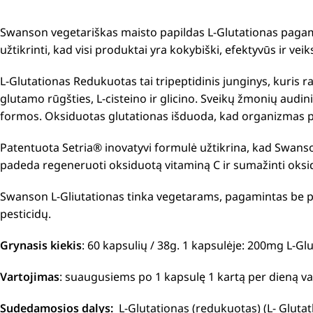
Swanson vegetariškas maisto papildas L-Glutationas pagami
užtikrinti, kad visi produktai yra kokybiški, efektyvūs ir vei
L-Glutationas Redukuotas tai tripeptidinis junginys, kuris 
glutamo rūgšties, L-cisteino ir glicino. Sveikų žmonių aud
formos. Oksiduotas glutationas išduoda, kad organizmas pa
Patentuota Setria® inovatyvi formulė užtikrina, kad Swanso
padeda regeneruoti oksiduotą vitaminą C ir sumažinti oksi
Swanson L-Gliutationas tinka vegetarams, pagamintas be pri
pesticidų.
Grynasis kiekis
: 60 kapsulių / 38g. 1 kapsulėje: 200mg L-Gl
Vartojimas
: suaugusiems po 1 kapsulę 1 kartą per dieną va
Sudedamosios dalys:
L-Glutationas (redukuotas) (L- Glutat