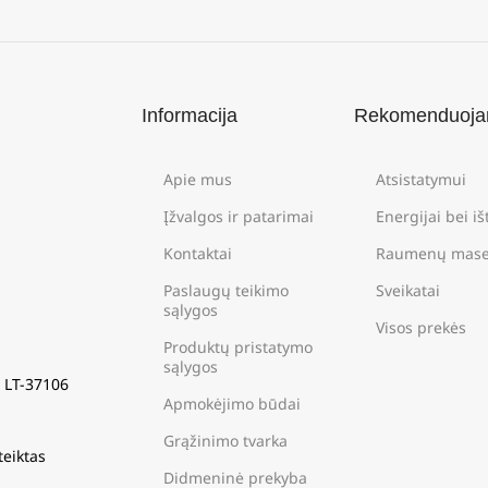
Informacija
Rekomenduoj
Apie mus
Atsistatymui
Įžvalgos ir patarimai
Energijai bei i
Kontaktai
Raumenų mase
Paslaugų teikimo
Sveikatai
sąlygos
Visos prekės
Produktų pristatymo
sąlygos
s LT-37106
Apmokėjimo būdai
Grąžinimo tvarka
teiktas
Didmeninė prekyba