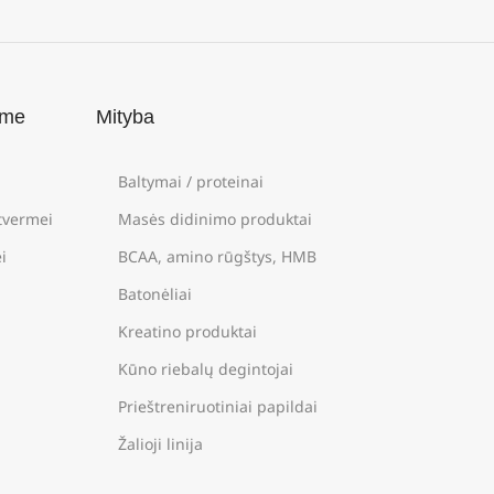
ame
Mityba
Baltymai / proteinai
štvermei
Masės didinimo produktai
i
BCAA, amino rūgštys, HMB
Batonėliai
Kreatino produktai
Kūno riebalų degintojai
Prieštreniruotiniai papildai
Žalioji linija