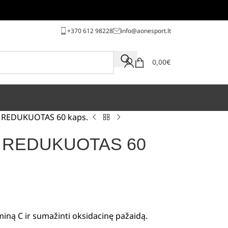
+370 612 98228
info@aonesport.lt
0,00
€
 REDUKUOTAS 60 kaps.
 REDUKUOTAS 60
iną C ir sumažinti oksidacinę pažaidą.