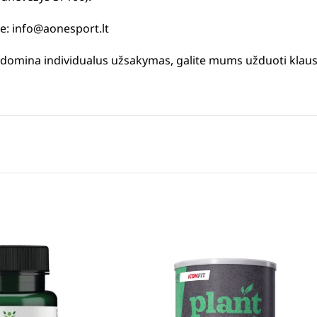
te: info@aonesport.lt
us domina individualus užsakymas, galite mums užduoti klau