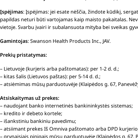
Įspėjimas
: Įspėjimas: jei esate nėščia, žindote kūdikį, serg
papildas neturi būti vartojamas kaip maisto pakaitalas. Ne
vietoje. Svarbu įvairi ir subalansuota mityba bei sveikas g
Gamintojas
: Swanson Health Products Inc., JAV.
Prekių pristatymas:
– Lietuvoje (kurjeris arba paštomatas): per 1-2 d. d.;
– kitas šalis (Lietuvos paštas): per 5-14 d. d.;
– atsiėmimas mūsų parduotuvėje (Klaipėdos g. 67, Panevėžy
Atsiskaitymas už prekes:
– naudojant banko internetinės bankininkystės sistemas;
– kredito ir debeto kortele;
– išankstiniu bankiniu pavedimu;
– atsiimant prekes Iš Omniva paštomato arba DPD kurjerio
– grynaisiais pinigais mūsų parduotuvėje (Klaipėdos g. 67, 