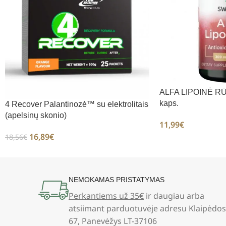
ALFA LIPOINĖ R
kaps.
4 Recover Palantinozė™ su elektrolitais
(apelsinų skonio)
11,99
€
16,89
€
18,56
€
NEMOKAMAS PRISTATYMAS
Perkantiems už 35€
ir daugiau arba
atsiimant parduotuvėje adresu Klaipėdos
67, Panevėžys LT-37106