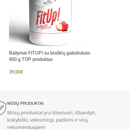
Baltymai FITUP! su braškių gabaliukais
Ecobiotic pieno 
900 g TOP produktas
rūšių), 40 / 90 
39,00
€
18,90
€
–
24,90
MŪSŲ PRODUKTAI
Mūsų produktai yra ištestuoti, išbandyti,
kokybiški, veiksmingi, patikimi ir visų
rekomenduojami