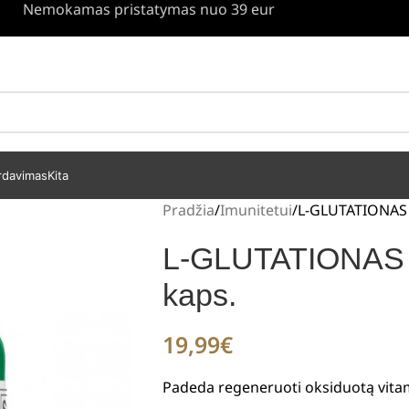
Nemokamas pristatymas nuo 39 eur
rdavimas
Kita
Pradžia
Imunitetui
L-GLUTATIONAS
L-GLUTATIONAS
kaps.
19,99
€
Padeda regeneruoti oksiduotą vitam