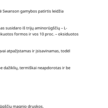
ė Swanson gamybos patirtis leidžia
s susidaro iš trijų aminorūgščių – L-
ukuotos formos ir vos 10 proc. – oksiduotos
ai atpažįstamas ir įsisavinamas, todėl
e dažiklių, termiškai neapdorotas ir be
ų rūgščių magnio druskos.