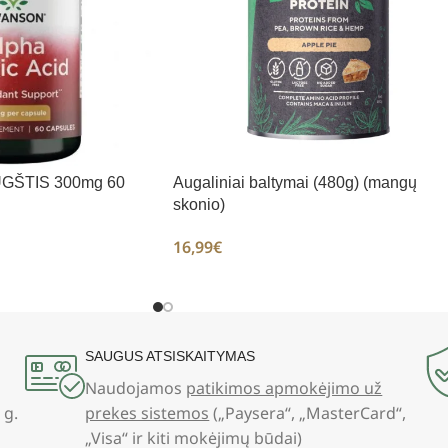
ŪGŠTIS 300mg 60
Augaliniai baltymai (480g) (mangų
skonio)
16,99
€
SAUGUS ATSISKAITYMAS
Naudojamos
patikimos apmokėjimo už
 g.
prekes sistemos
(„Paysera“, „MasterCard“,
„Visa“ ir kiti mokėjimų būdai)