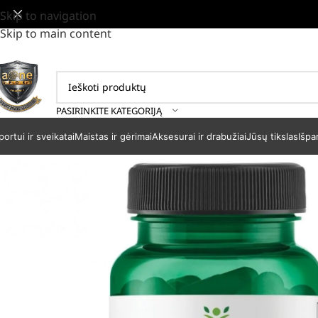
Skip to navigation
Skip to main content
PASIRINKITE KATEGORIJĄ
portui ir sveikatai
Maistas ir gėrimai
Aksesurai ir drabužiai
Jūsų tikslas
Išpa