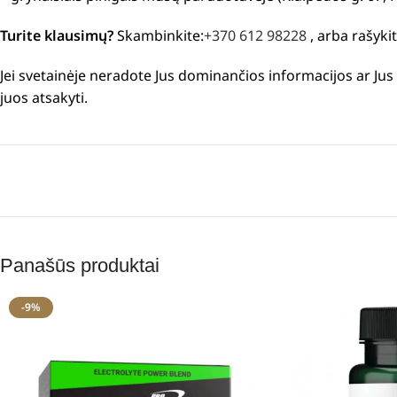
Turite klausimų?
Skambinkite:
+370 612 98228
, arba rašyki
Jei svetainėje neradote Jus dominančios informacijos ar J
juos atsakyti.
Panašūs produktai
-9%