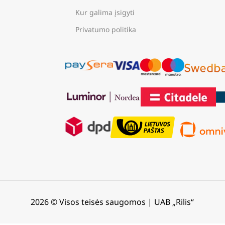
Kur galima įsigyti
Privatumo politika
2026 © Visos teisės saugomos | UAB „Rilis“