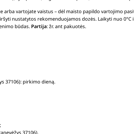
ate arba vartojate vaistus – dėl maisto papildo vartojimo pas
viršyti nustatytos rekomenduojamos dozės. Laikyti nuo 0°C 
yvenimo būdas.
Partija
: žr. ant pakuotės.
s 37106): pirkimo dieną.
;
Panevėžys 37106).