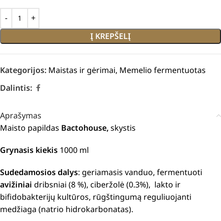
Į KREPŠELĮ
Kategorijos:
Maistas ir gėrimai
,
Memelio fermentuotas
Dalintis:
Aprašymas
Maisto papildas
Bactohouse,
skystis
Grynasis kiekis
1000 ml
Sudedamosios dalys
: geriamasis vanduo, fermentuoti
avižiniai
dribsniai (8 %), ciberžolė (0.3%), lakto ir
bifidobakterijų kultūros, rūgštingumą reguliuojanti
medžiaga (natrio hidrokarbonatas).