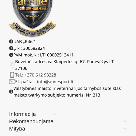
UAB „Rilis“
Į. k.: 300582824
PVM mok. k.: LT100002513411
Buveinės adresas: Klaipėdos g. 67, Panevėžys LT-
37106
Tel.: +370 612 98228
El. paštas: info@aonesport.lt
Valstybinės maisto ir veterinarijos tarnybos suteiktas
maisto tvarkymo subjekto numeris: Nr. 313
Informacija
Rekomenduojame
Mityba