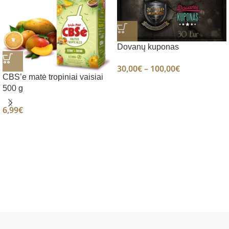
Dovanų kuponas
30,00
€
–
100,00
€
CBS’e matė tropiniai vaisiai
500 g
6,99
€