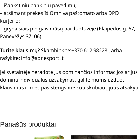
– išankstiniu bankiniu pavedimu;
– atsiimant prekes Iš Omniva paštomato arba DPD
kurjerio;
– grynaisiais pinigais mūsų parduotuvėje (Klaipėdos g. 67,
Panevėžys 37106).
Turite klausimų?
Skambinkite:
+370 612 98228
, arba
rašykite: info@aonesport.lt
Jei svetainėje neradote Jus dominančios informacijos ar Jus
domina individualus užsakymas, galite mums užduoti
klausimus ir mes pasistengsime kuo skubiau į juos atsakyti
Panašūs produktai