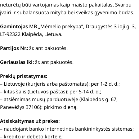
neturėtų būti vartojamas kaip maisto pakaitalas. Svarbu
įvairi ir subalansuota mityba bei sveikas gyvenimo būdas.
Gamintojas
MB „Mėmelio prekyba”, Draugystės 3-ioji g. 3,
LT-92322 Klaipėda, Lietuva.
Partijos Nr.:
žr. ant pakuotės.
Geriausias iki:
žr. ant pakuotės.
Prekių pristatymas:
– Lietuvoje (kurjeris arba paštomatas): per 1-2 d. d.;
– kitas šalis (Lietuvos paštas): per 5-14 d. d.;
– atsiėmimas mūsų parduotuvėje (Klaipėdos g. 67,
Panevėžys 37106): pirkimo dieną.
Atsiskaitymas už prekes:
– naudojant banko internetinės bankininkystės sistemas;
– kredito ir debeto kortele;