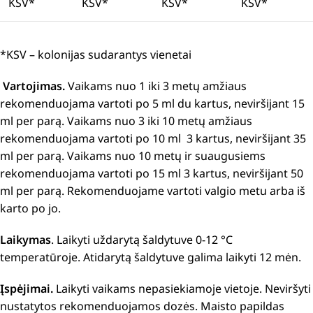
KSV*
KSV*
KSV*
KSV*
*KSV – kolonijas sudarantys vienetai
Vartojimas.
Vaikams nuo 1 iki 3 metų amžiaus
rekomenduojama vartoti po 5 ml du kartus, neviršijant 15
ml per parą. Vaikams nuo 3 iki 10 metų amžiaus
rekomenduojama vartoti po 10 ml 3 kartus, neviršijant 35
ml per parą. Vaikams nuo 10 metų ir suaugusiems
rekomenduojama vartoti po 15 ml 3 kartus, neviršijant 50
ml per parą. Rekomenduojame vartoti valgio metu arba iš
karto po jo.
Laikymas
. Laikyti uždarytą šaldytuve 0-12 °C
temperatūroje. Atidarytą šaldytuve galima laikyti 12 mėn.
Įspėjimai.
Laikyti vaikams nepasiekiamoje vietoje. Neviršyti
nustatytos rekomenduojamos dozės. Maisto papildas