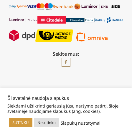
Sekite mus:
2026 © Visos teisės saugomos | UAB „Rilis“
Ši svetainė naudoja slapukus
Siekdami užtikrinti geriausią Jūsų naršymo patirtį, šioje
svetainėje naudojame slapukus (ang. cookies).
Slapukų nustatymai
SUTINKU
Nesutinku
rduotuvė
Krepšelis
Mano paskyra