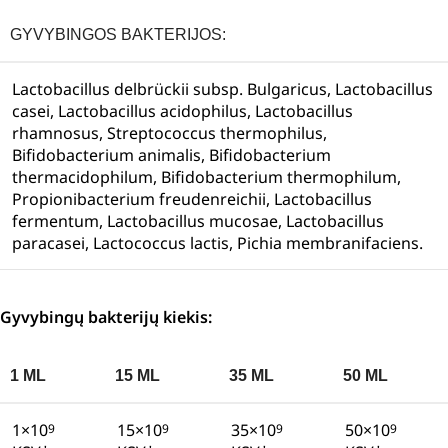
GYVYBINGOS BAKTERIJOS:
Lactobacillus delbrückii subsp. Bulgaricus, Lactobacillus
casei, Lactobacillus acidophilus, Lactobacillus
rhamnosus, Streptococcus thermophilus,
Bifidobacterium animalis, Bifidobacterium
thermacidophilum, Bifidobacterium thermophilum,
Propionibacterium freudenreichii, Lactobacillus
fermentum, Lactobacillus mucosae, Lactobacillus
paracasei, Lactococcus lactis, Pichia membranifaciens.
Gyvybingų bakterijų kiekis:
1 ML
15 ML
35 ML
50 ML
1×10
15×10
35×10
50×10
9
9
9
9