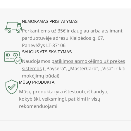
NEMOKAMAS PRISTATYMAS
Perkantiems už 35€
ir daugiau arba atsiimant
parduotuvėje adresu Klaipėdos g. 67,
Panevėžys LT-37106
SAUGUS ATSISKAITYMAS
Naudojamos
patikimos apmokėjimo už prekes
sistemos
(„Paysera“, „MasterCard“, „Visa“ ir kiti
mokėjimų būdai)
MŪSŲ PRODUKTAI
Mūsų produktai yra ištestuoti, išbandyti,
kokybiški, veiksmingi, patikimi ir visų
rekomenduojami