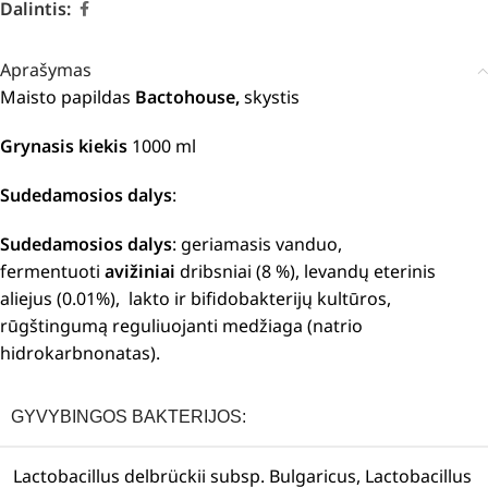
Dalintis:
Aprašymas
Maisto papildas
Bactohouse,
skystis
Grynasis kiekis
1000 ml
Sudedamosios dalys
:
Sudedamosios dalys
: geriamasis vanduo,
fermentuoti
avižiniai
dribsniai (8 %), levandų eterinis
aliejus (0.01%), lakto ir bifidobakterijų kultūros,
rūgštingumą reguliuojanti medžiaga (natrio
hidrokarbnonatas).
GYVYBINGOS BAKTERIJOS:
Lactobacillus delbrückii subsp. Bulgaricus, Lactobacillus