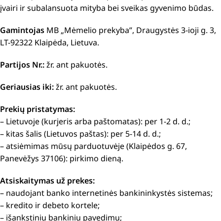
įvairi ir subalansuota mityba bei sveikas gyvenimo būdas.
Gamintojas
MB „Mėmelio prekyba”, Draugystės 3-ioji g. 3,
LT-92322 Klaipėda, Lietuva.
Partijos Nr.:
žr. ant pakuotės.
Geriausias iki:
žr. ant pakuotės.
Prekių pristatymas:
– Lietuvoje (kurjeris arba paštomatas): per 1-2 d. d.;
– kitas šalis (Lietuvos paštas): per 5-14 d. d.;
– atsiėmimas mūsų parduotuvėje (Klaipėdos g. 67,
Panevėžys 37106): pirkimo dieną.
Atsiskaitymas už prekes:
– naudojant banko internetinės bankininkystės sistemas;
– kredito ir debeto kortele;
– išankstiniu bankiniu pavedimu;