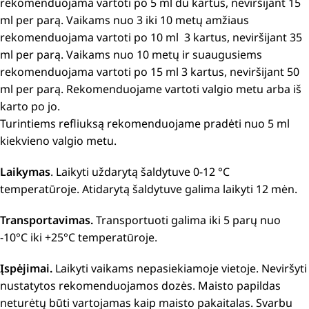
rekomenduojama vartoti po 5 ml du kartus, neviršijant 15
ml per parą. Vaikams nuo 3 iki 10 metų amžiaus
rekomenduojama vartoti po 10 ml 3 kartus, neviršijant 35
ml per parą. Vaikams nuo 10 metų ir suaugusiems
rekomenduojama vartoti po 15 ml 3 kartus, neviršijant 50
ml per parą. Rekomenduojame vartoti valgio metu arba iš
karto po jo.
Turintiems refliuksą rekomenduojame pradėti nuo 5 ml
kiekvieno valgio metu.
Laikymas
. Laikyti uždarytą šaldytuve 0-12 °C
temperatūroje. Atidarytą šaldytuve galima laikyti 12 mėn.
Transportavimas.
Transportuoti galima iki 5 parų nuo
-10°C iki +25°C temperatūroje.
Įspėjimai.
Laikyti vaikams nepasiekiamoje vietoje. Neviršyti
nustatytos rekomenduojamos dozės. Maisto papildas
neturėtų būti vartojamas kaip maisto pakaitalas. Svarbu