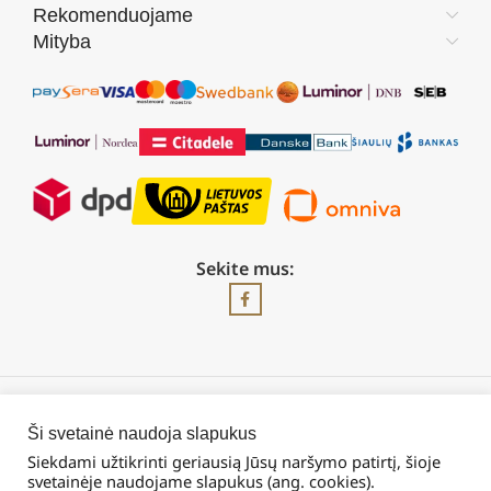
Rekomenduojame
Mityba
Sekite mus:
2026 © Visos teisės saugomos | UAB „Rilis“
Ši svetainė naudoja slapukus
Siekdami užtikrinti geriausią Jūsų naršymo patirtį, šioje
svetainėje naudojame slapukus (ang. cookies).