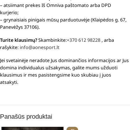
– atsiimant prekes Iš Omniva paštomato arba DPD
kurjerio;
– grynaisiais pinigais mūsų parduotuvėje (Klaipėdos g. 67,
Panevėžys 37106).
Turite klausimų?
Skambinkite:
+370 612 98228
, arba
rašykite:
info@aonesport.lt
Jei svetainėje neradote Jus dominančios informacijos ar Jus
domina individualus užsakymas, galite mums užduoti
klausimus ir mes pasistengsime kuo skubiau į juos
atsakyti.
Panašūs produktai