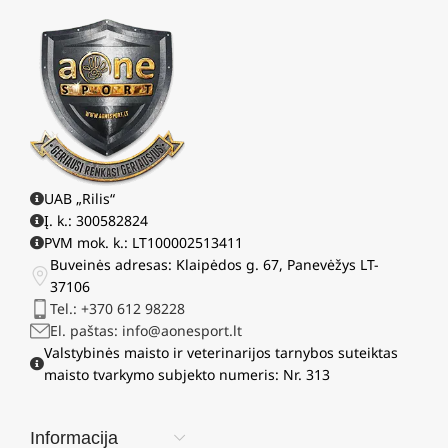
UAB „Rilis“
Į. k.: 300582824
PVM mok. k.: LT100002513411
Buveinės adresas: Klaipėdos g. 67, Panevėžys LT-
37106
Tel.: +370 612 98228
El. paštas: info@aonesport.lt
Valstybinės maisto ir veterinarijos tarnybos suteiktas
maisto tvarkymo subjekto numeris: Nr. 313
Informacija