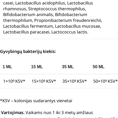
casei, Lactobacillus acidophilus, Lactobacillus
rhamnosus, Streptococcus thermophilus,
Bifidobacterium animalis, Bifidobacterium
thermophilum, Propionibacterium freudenreichii,
Lactobacillus fermentum, Lactobacillus mucosae,
Lactobacillus paracasei, Lactococcus lactis.
Gyvybingų bakterijų kiekis:
1 ML
15 ML
35 ML
50 ML
1×10
KSV*
15×10
KSV*
35×10
KSV*
50×10
KSV*
9
9
9
9
*KSV – kolonijas sudarantys vienetai
Vartojimas.
Vaikams nuo 1 iki 3 metų amžiaus