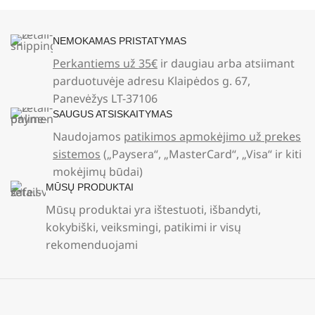
NEMOKAMAS PRISTATYMAS
Perkantiems už 35€
ir daugiau arba atsiimant
parduotuvėje adresu Klaipėdos g. 67,
Panevėžys LT-37106
SAUGUS ATSISKAITYMAS
Naudojamos
patikimos apmokėjimo už prekes
sistemos
(„Paysera“, „MasterCard“, „Visa“ ir kiti
mokėjimų būdai)
MŪSŲ PRODUKTAI
Mūsų produktai yra ištestuoti, išbandyti,
kokybiški, veiksmingi, patikimi ir visų
rekomenduojami