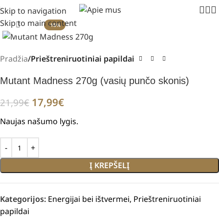
Nemokamas pristatymas nuo 39 eur
Skip to navigation
Skip to main content
Padidinti
-18%
Pradžia
Prieštreniruotiniai papildai
Mutant Madness 270g (vasių punčo skonis)
17,99
€
21,99
€
Naujas našumo lygis.
Į KREPŠELĮ
Kategorijos:
Energijai bei ištvermei
,
Prieštreniruotiniai
papildai