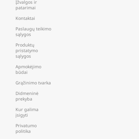
Įžvalgos ir
patarimai
Kontaktai
Paslaugų teikimo
sąlygos
Produktų
pristatymo
sąlygos
Apmokėjimo
būdai
Grąžinimo tvarka
Didmeninė
prekyba
Kur galima
įsigyti
Privatumo
politika