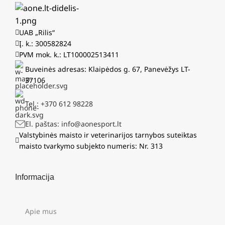
UAB „Rilis“
Į. k.: 300582824
PVM mok. k.: LT100002513411
Buveinės adresas: Klaipėdos g. 67, Panevėžys LT-
37106
Tel.: +370 612 98228
El. paštas: info@aonesport.lt
Valstybinės maisto ir veterinarijos tarnybos suteiktas
maisto tvarkymo subjekto numeris: Nr. 313
Informacija
Apie mus