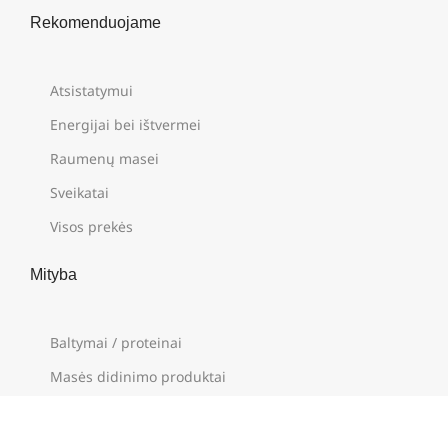
Rekomenduojame
Atsistatymui
Energijai bei ištvermei
Raumenų masei
Sveikatai
Visos prekės
Mityba
Baltymai / proteinai
Masės didinimo produktai
BCAA, amino rūgštys, HMB
Batonėliai