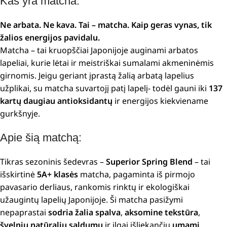
Kas yra matcha:
Ne arbata. Ne kava. Tai – matcha. Kaip geras vynas, tik
žalios energijos pavidalu.
Matcha – tai kruopščiai Japonijoje auginami arbatos
lapeliai, kurie lėtai ir meistriškai sumalami akmeninėmis
girnomis. Jeigu geriant įprastą žalią arbatą lapelius
užplikai, su matcha suvartojį patį lapelį- todėl gauni iki
137
kartų daugiau antioksidantų
ir energijos kiekviename
gurkšnyje.
Apie šią matchą:
Tikras sezoninis šedevras –
Superior Spring Blend
– tai
išskirtinė
5A+ klasės
matcha, pagaminta iš pirmojo
pavasario derliaus, rankomis rinktų ir ekologiškai
užaugintų lapelių Japonijoje. Ši matcha pasižymi
nepaprastai
sodria žalia spalva
,
aksomine tekstūra
,
švelniu natūraliu saldumu
ir ilgai išliekančiu
umami