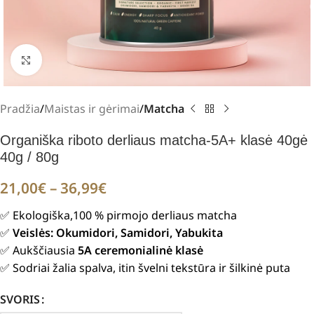
Padidinti
Pradžia
Maistas ir gėrimai
Matcha
Organiška riboto derliaus matcha-5A+ klasė 40gė
40g / 80g
21,00
€
–
36,99
€
✅ Ekologiška,100 % pirmojo derliaus matcha
✅
Veislės: Okumidori, Samidori, Yabukita
✅ Aukščiausia
5A ceremonialinė klasė
✅ Sodriai žalia spalva, itin švelni tekstūra ir šilkinė puta
SVORIS