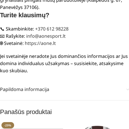
grynaisiais pinigais mūsų parduotuvėje (Klaipėdos g. 67,
Panevėžys 37106).
Turite klausimų?
📞 Skambinkite:
+370 612 98228
📧 Rašykite:
info@aonesport.lt
🌐 Svetainė:
https://aone.lt
Jei svetainėje neradote Jus dominančios informacijos ar Jus
domina individualus užsakymas – susisiekite, atsakysime
kuo skubiau.
Papildoma informacija
Panašūs produktai
-29%