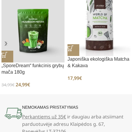
Japoniška ekologiška Matcha
„SporeDream“ funkcinis grybų
& Kakava
mača 180g
17,99
€
24,99
€
34,99
€
NEMOKAMAS PRISTATYMAS
Perkantiems už 35€
ir daugiau arba atsiimant
parduotuvėje adresu Klaipėdos g. 67,
Panevėžys LT-37106