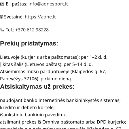
📧 El. paštas:
info@aonesport.lt
🌐 Svetainė:
https://aone.lt
📞 Tel.:
+370 612 98228
Prekių pristatymas:
Lietuvoje (kurjeris arba paštomatas): per 1–2 d. d.
Į kitas šalis (Lietuvos paštas): per 5–14 d. d.
Atsiėmimas mūsų parduotuvėje (Klaipėdos g. 67,
Panevėžys 37106): pirkimo dieną.
Atsiskaitymas už prekes:
naudojant banko internetinės bankininkystės sistemas;
kredito ir debeto kortele;
išankstiniu bankiniu pavedimu;
atsiimant prekes iš Omniva paštomato arba DPD kurjerio;