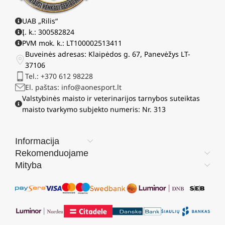
UAB „Rilis“
Į. k.: 300582824
PVM mok. k.: LT100002513411
Buveinės adresas: Klaipėdos g. 67, Panevėžys LT-
37106
Tel.: +370 612 98228
El. paštas: info@aonesport.lt
Valstybinės maisto ir veterinarijos tarnybos suteiktas
maisto tvarkymo subjekto numeris: Nr. 313
Informacija
Rekomenduojame
Mityba