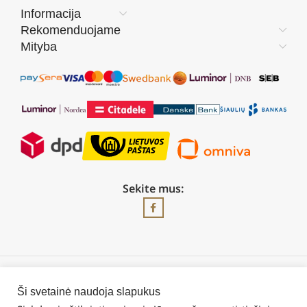
Informacija
Rekomenduojame
Mityba
Sekite mus:
2026 © Visos teisės saugomos | UAB „Rilis“
Ši svetainė naudoja slapukus