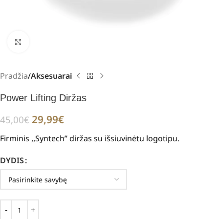
Padidinti
Pradžia
Aksesuarai
Power Lifting Diržas
29,99
€
45,00
€
Firminis ,,Syntech” diržas su išsiuvinėtu logotipu.
DYDIS