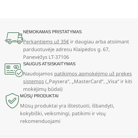
NEMOKAMAS PRISTATYMAS
Perkantiems už 35€
ir daugiau arba atsiimant
parduotuvėje adresu Klaipėdos g. 67,
Panevėžys LT-37106
SAUGUS ATSISKAITYMAS
Naudojamos
patikimos apmokėjimo už prekes
sistemos
(„Paysera“, „MasterCard“, „Visa“ ir kiti
mokėjimų būdai)
MŪSŲ PRODUKTAI
Mūsų produktai yra ištestuoti, išbandyti,
kokybiški, veiksmingi, patikimi ir visų
rekomenduojami