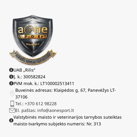
UAB „Rilis“
Į. k.: 300582824
PVM mok. k.: LT100002513411
Buveinės adresas: Klaipėdos g. 67, Panevėžys LT-
37106
Tel.: +370 612 98228
El. paštas: info@aonesport.lt
Valstybinės maisto ir veterinarijos tarnybos suteiktas
maisto tvarkymo subjekto numeris: Nr. 313