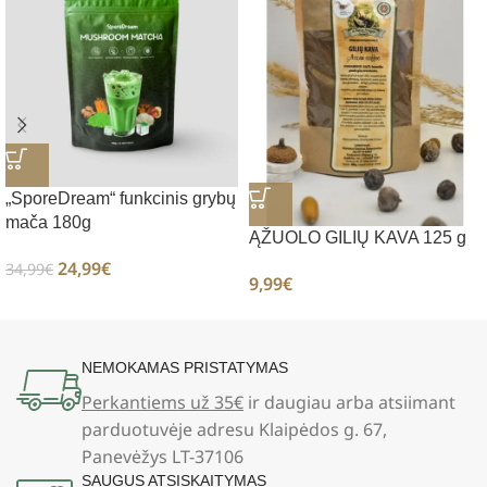
„SporeDream“ funkcinis grybų
mača 180g
ĄŽUOLO GILIŲ KAVA 125 g
24,99
€
34,99
€
9,99
€
NEMOKAMAS PRISTATYMAS
Perkantiems už 35€
ir daugiau arba atsiimant
parduotuvėje adresu Klaipėdos g. 67,
Panevėžys LT-37106
SAUGUS ATSISKAITYMAS