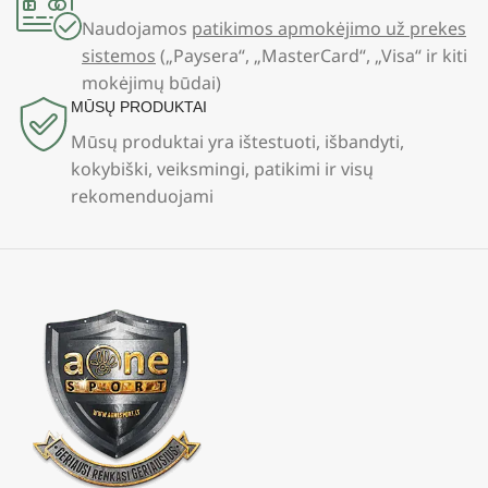
Naudojamos
patikimos apmokėjimo už prekes
sistemos
(„Paysera“, „MasterCard“, „Visa“ ir kiti
mokėjimų būdai)
MŪSŲ PRODUKTAI
Mūsų produktai yra ištestuoti, išbandyti,
kokybiški, veiksmingi, patikimi ir visų
rekomenduojami