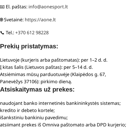
📧 El. paštas:
info@aonesport.lt
🌐 Svetainė:
https://aone.lt
📞 Tel.:
+370 612 98228
Prekių pristatymas:
Lietuvoje (kurjeris arba paštomatas): per 1–2 d. d.
Į kitas šalis (Lietuvos paštas): per 5–14 d. d.
Atsiėmimas mūsų parduotuvėje (Klaipėdos g. 67,
Panevėžys 37106): pirkimo dieną.
Atsiskaitymas už prekes:
naudojant banko internetinės bankininkystės sistemas;
kredito ir debeto kortele;
išankstiniu bankiniu pavedimu;
atsiimant prekes iš Omniva paštomato arba DPD kurjerio;