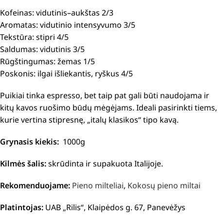
Kofeinas: vidutinis–aukštas 2/3
Aromatas: vidutinio intensyvumo 3/5
Tekstūra: stipri 4/5
Saldumas: vidutinis 3/5
Rūgštingumas: žemas 1/5
Poskonis: ilgai išliekantis, ryškus 4/5
Puikiai tinka espresso, bet taip pat gali būti naudojama ir
kitų kavos ruošimo būdų mėgėjams. Ideali pasirinkti tiems,
kurie vertina stipresnę, „italų klasikos“ tipo kavą.
Grynasis kiekis:
1000g
Kilmės šalis:
skrūdinta ir supakuota Italijoje.
Rekomenduojame:
Pieno milteliai
,
Kokosų pieno miltai
Platintojas:
UAB „Rilis“, Klaipėdos g. 67, Panevėžys