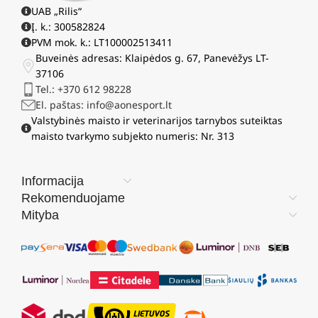
UAB „Rilis“
Į. k.: 300582824
PVM mok. k.: LT100002513411
Buveinės adresas: Klaipėdos g. 67, Panevėžys LT-
37106
Tel.: +370 612 98228
El. paštas: info@aonesport.lt
Valstybinės maisto ir veterinarijos tarnybos suteiktas
maisto tvarkymo subjekto numeris: Nr. 313
Informacija
Rekomenduojame
Mityba