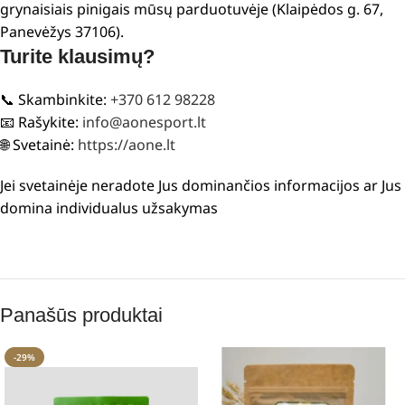
grynaisiais pinigais mūsų parduotuvėje (Klaipėdos g. 67,
Panevėžys 37106).
Turite klausimų?
📞 Skambinkite:
+370 612 98228
📧 Rašykite:
info@aonesport.lt
🌐 Svetainė:
https://aone.lt
Jei svetainėje neradote Jus dominančios informacijos ar Jus
domina individualus užsakymas
Panašūs produktai
-29%