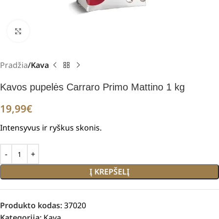
Padidinti
Pradžia
Kava
Kavos pupelės Carraro Primo Mattino 1 kg
19,99
€
Intensyvus ir ryškus skonis.
Į KREPŠELĮ
Produkto kodas:
37020
Kategorija:
Kava