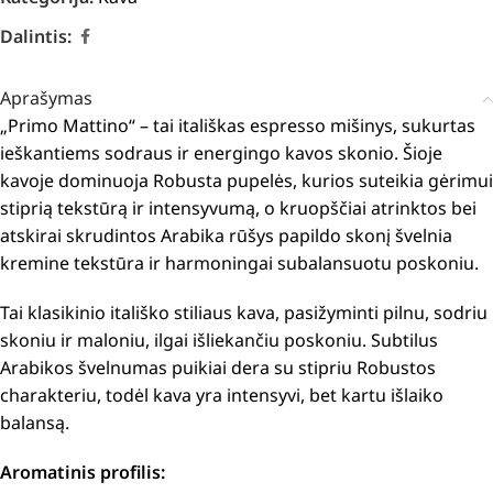
Dalintis:
Aprašymas
„Primo Mattino“ – tai itališkas espresso mišinys, sukurtas
ieškantiems sodraus ir energingo kavos skonio. Šioje
kavoje dominuoja Robusta pupelės, kurios suteikia gėrimui
stiprią tekstūrą ir intensyvumą, o kruopščiai atrinktos bei
atskirai skrudintos Arabika rūšys papildo skonį švelnia
kremine tekstūra ir harmoningai subalansuotu poskoniu.
Tai klasikinio itališko stiliaus kava, pasižyminti pilnu, sodriu
skoniu ir maloniu, ilgai išliekančiu poskoniu. Subtilus
Arabikos švelnumas puikiai dera su stipriu Robustos
charakteriu, todėl kava yra intensyvi, bet kartu išlaiko
balansą.
Aromatinis profilis: