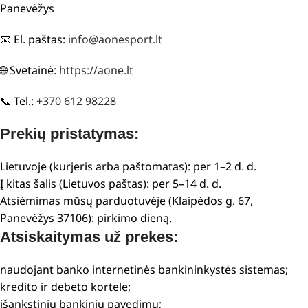
Panevėžys
📧 El. paštas:
info@aonesport.lt
🌐 Svetainė:
https://aone.lt
📞 Tel.:
+370 612 98228
Prekių pristatymas:
Lietuvoje (kurjeris arba paštomatas): per 1–2 d. d.
Į kitas šalis (Lietuvos paštas): per 5–14 d. d.
Atsiėmimas mūsų parduotuvėje (Klaipėdos g. 67,
Panevėžys 37106): pirkimo dieną.
Atsiskaitymas už prekes:
naudojant banko internetinės bankininkystės sistemas;
kredito ir debeto kortele;
išankstiniu bankiniu pavedimu;