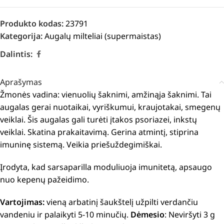
Produkto kodas:
23791
Kategorija:
Augalų milteliai (supermaistas)
Dalintis:
Aprašymas
Žmonės vadina: vienuolių šaknimi, amžinąja šaknimi. Tai
augalas gerai nuotaikai, vyriškumui, kraujotakai, smegenų
veiklai. Šis augalas gali turėti įtakos psoriazei, inkstų
veiklai. Skatina prakaitavimą. Gerina
atmintį, stiprina
imuninę sistemą. Veikia priešuždegimiškai.
Įrodyta, kad sarsaparilla moduliuoja imunitetą, apsaugo
nuo kepenų pažeidimo.
Vartojimas:
vieną arbatinį šaukštelį užpilti verdančiu
vandeniu ir palaikyti 5-10 minučių.
Dėmesio
: Neviršyti 3 g