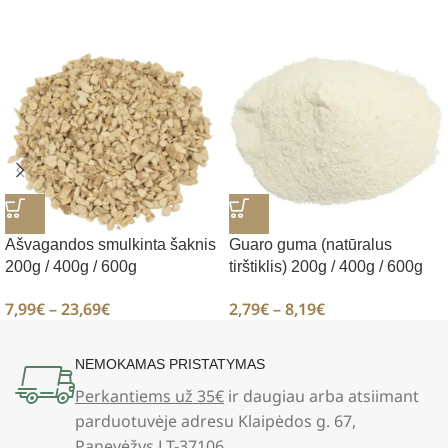
Ašvagandos smulkinta šaknis
Guaro guma (natūralus
200g / 400g / 600g
tirštiklis) 200g / 400g / 600g
7,99
€
–
23,69
€
2,79
€
–
8,19
€
NEMOKAMAS PRISTATYMAS
Perkantiems už 35€
ir daugiau arba atsiimant
parduotuvėje adresu Klaipėdos g. 67,
Panevėžys LT-37106