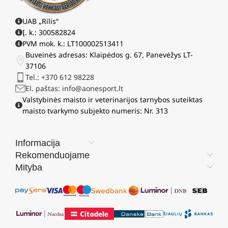
UAB „Rilis“
Į. k.: 300582824
PVM mok. k.: LT100002513411
Buveinės adresas: Klaipėdos g. 67, Panevėžys LT-
37106
Tel.: +370 612 98228
El. paštas: info@aonesport.lt
Valstybinės maisto ir veterinarijos tarnybos suteiktas
maisto tvarkymo subjekto numeris: Nr. 313
Informacija
Rekomenduojame
Mityba