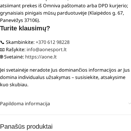
atsiimant prekes iš Omniva paštomato arba DPD kurjerio;
grynaisiais pinigais mūsų parduotuvėje (Klaipėdos g. 67,
Panevėžys 37106).
Turite klausimų?
📞 Skambinkite:
+370 612 98228
📧 Rašykite:
info@aonesport.lt
🌐 Svetainė:
https://aone.lt
Jei svetainėje neradote Jus dominančios informacijos ar Jus
domina individualus užsakymas – susisiekite, atsakysime
kuo skubiau.
Papildoma informacija
Panašūs produktai