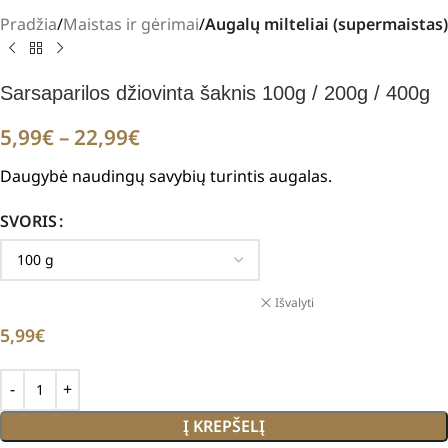
Pradžia
Maistas ir gėrimai
Augalų milteliai (supermaistas)
Sarsaparilos džiovinta šaknis 100g / 200g / 400g
5,99
€
–
22,99
€
Daugybė naudingų savybių turintis augalas.
SVORIS
Išvalyti
5,99
€
Į KREPŠELĮ