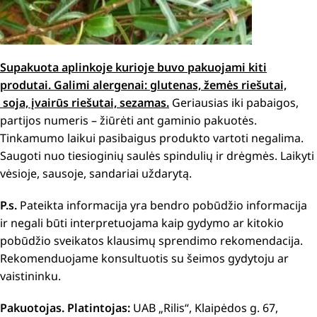
Supakuota aplinkoje kurioje buvo pakuojami kiti
produtai.
Galimi alergenai: g
lutenas, žemės riešutai,
soja, įvairūs riešutai, sezamas.
Geriausias iki pabaigos,
partijos numeris – žiūrėti ant gaminio pakuotės.
Tinkamumo laikui pasibaigus produkto vartoti negalima.
Saugoti nuo tiesioginių saulės spindulių ir drėgmės. Laikyti
vėsioje, sausoje, sandariai uždarytą.
P.s.
Pateikta informacija yra bendro pobūdžio informacija
ir negali būti interpretuojama kaip gydymo ar kitokio
pobūdžio sveikatos klausimų sprendimo rekomendacija.
Rekomenduojame konsultuotis su šeimos gydytoju ar
vaistininku.
Pakuotojas. Platintojas:
UAB „Rilis“, Klaipėdos g. 67,