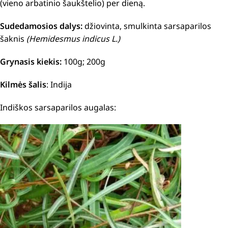
(vieno arbatinio šaukštelio) per dieną.
Sudedamosios dalys:
džiovinta, smulkinta sarsaparilos
šaknis
(Hemidesmus indicus L.)
Grynasis kiekis:
100g; 200g
Kilmės šalis
: Indija
Indiškos sarsaparilos augalas: