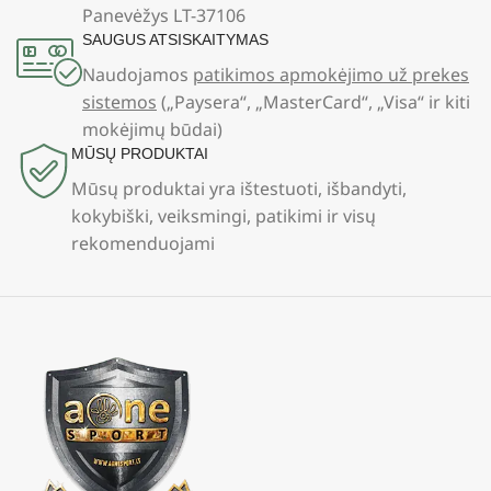
Panevėžys LT-37106
SAUGUS ATSISKAITYMAS
Naudojamos
patikimos apmokėjimo už prekes
sistemos
(„Paysera“, „MasterCard“, „Visa“ ir kiti
mokėjimų būdai)
MŪSŲ PRODUKTAI
Mūsų produktai yra ištestuoti, išbandyti,
kokybiški, veiksmingi, patikimi ir visų
rekomenduojami