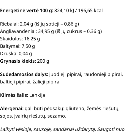
Energetinė vertė 100 g:
824,10 kJ / 196,65 kcal
Riebalai: 2,04 g (iš jų sotieji – 0,86 g)
Angliavandeniai: 34,95 g (iš jų cukrus – 0,36 g)
Skaidulos: 16,25 g
Baltymai: 7,50 g
Druska: 0,04 g
Grynasis kiekis:
200 g
Sudedamosios dalys:
juodieji pipirai, raudonieji pipirai,
baltieji pipirai, žalieji pipirai
Kilmės šalis:
Lenkija
Alergenai:
gali būti pėdsakų: gliuteno, žemės riešutų,
sojos, įvairių riešutų, sezamo.
Laikyti vėsioje, sausoje, sandariai uždarytą. Saugoti nuo