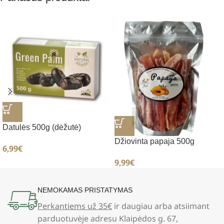
Datulės 500g (dėžutė)
Džiovinta papaja 500g
6,99
€
9,99
€
NEMOKAMAS PRISTATYMAS
Perkantiems už 35€
ir daugiau arba atsiimant
parduotuvėje adresu Klaipėdos g. 67,