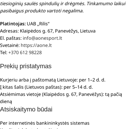
tiesioginių saulės spindulių ir drėgmės. Tinkamumo laikui
pasibaigus produkto vartoti negalima.
Platintojas:
UAB „Rilis“
Adresas: Klaipėdos g. 67, Panevėžys, Lietuva
El. paštas:
info@aonesport.lt
Svetainė:
https://aone.lt
Tel:
+370 612 98228
Prekių pristatymas
Kurjeriu arba į paštomatą Lietuvoje: per 1–2 d. d.
Į kitas šalis (Lietuvos paštas): per 5–14 d. d.
Atsiėmimas vietoje (Klaipėdos g. 67, Panevėžys): tą pačią
dieną
Atsiskaitymo būdai
Per internetinės bankininkystės sistemas