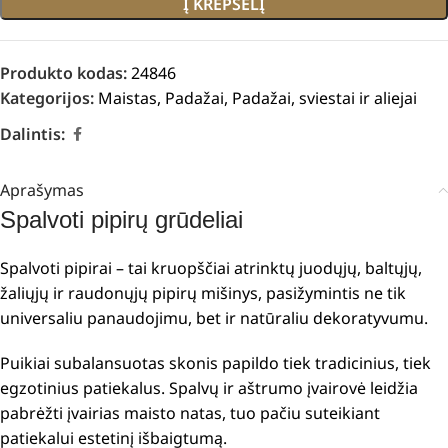
Į KREPŠELĮ
Produkto kodas:
24846
Kategorijos:
Maistas
,
Padažai
,
Padažai, sviestai ir aliejai
Dalintis:
Aprašymas
Spalvoti pipirų grūdeliai
Spalvoti pipirai – tai kruopščiai atrinktų juodųjų, baltųjų,
žaliųjų ir raudonųjų pipirų mišinys, pasižymintis ne tik
universaliu panaudojimu, bet ir natūraliu dekoratyvumu.
Puikiai subalansuotas skonis papildo tiek tradicinius, tiek
egzotinius patiekalus. Spalvų ir aštrumo įvairovė leidžia
pabrėžti įvairias maisto natas, tuo pačiu suteikiant
patiekalui estetinį išbaigtumą.