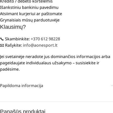
Kredito / debeto kortelėmis
Išankstiniu bankiniu pavedimu
Atsiimant kurjeriui ar paštomate
Grynaisiais mūsų parduotuvėje
Klausimų?
📞 Skambinkite:
+370 612 98228
📧 Rašykite:
info@aonesport.lt
Jei svetainėje neradote jus dominančios informacijos arba
pageidaujate individualaus užsakymo – susisiekite ir
padėsime.
Papildoma informacija
Panašūs produktai