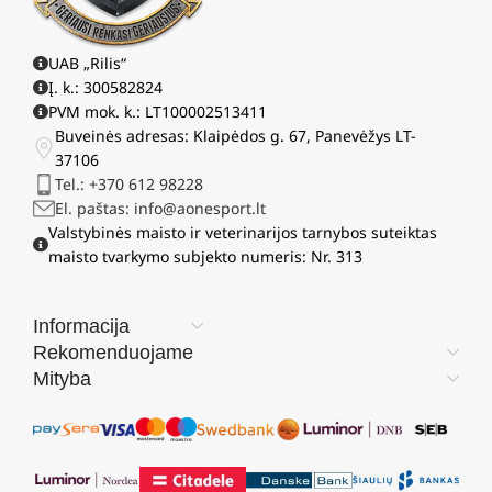
UAB „Rilis“
Į. k.: 300582824
PVM mok. k.: LT100002513411
Buveinės adresas: Klaipėdos g. 67, Panevėžys LT-
37106
Tel.: +370 612 98228
El. paštas: info@aonesport.lt
Valstybinės maisto ir veterinarijos tarnybos suteiktas
maisto tvarkymo subjekto numeris: Nr. 313
Informacija
Rekomenduojame
Mityba