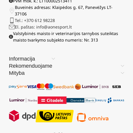
PVM mok. k.: LT100002513411
Buveinės adresas: Klaipėdos g. 67, Panevėžys LT-
37106
Tel.: +370 612 98228
El. paštas: info@aonesport.lt
Valstybinės maisto ir veterinarijos tarnybos suteiktas
maisto tvarkymo subjekto numeris: Nr. 313
Informacija
Rekomenduojame
Mityba