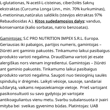
L-glutationas, N-acetil-L-cisteinas, ciberžolės šaknų
ekstraktas (Curcuma Longa Linn., min. 70% kurkuminas),
L-metioninas,natūralus saldiklis (stevijos ektraktas 97%
Rebaudiosidas A.).
Kitos sudedamosios dalys
:
vanduo,
konservantai (kalio sorbatas, natrio benzoatas).
Gamintojas:
S.C PRO NUTRITION IMPEX S.R.L. Europa.
Geriausias iki pabaigos, partijos numeris, gamintojas –
žiūrėti ant gaminio pakuotės. Tinkamumo laikui pasibaigus
produkto vartoti negalima. Draudžiama vartoti jei esate
alergiškas nors vienam ingredientui. Gamintojas – žiūrėti
ant gaminio pakuotės. Tinkamumo laikui pasibaigus
produkto vartoti negalima. Saugoti nuo tiesioginių saulės
spindulių ir drėgmės. Laikyti vėsioje, sausoje, sandariai
uždarytą, vaikams nepasiekiamoje vietoje. Prieš vartojant
pasikonsultuoti su savo gydytoju jei vartojate
antikoaguliantus vienu metu. Svarbu subalansuota ir įvairi
mityba bei sveikas gyvenimo būdas. Platintojas: UAB