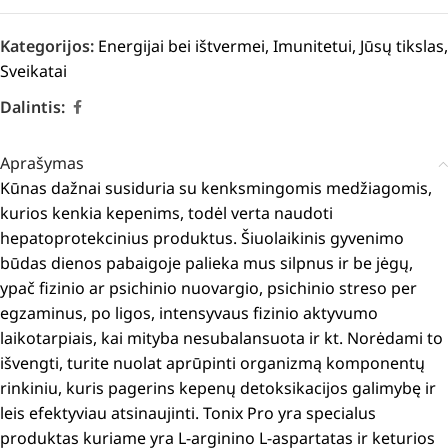
Kategorijos:
Energijai bei ištvermei
,
Imunitetui
,
Jūsų tikslas
,
Sveikatai
Dalintis:
Aprašymas
Kūnas dažnai susiduria su kenksmingomis medžiagomis,
kurios kenkia kepenims, todėl verta naudoti
hepatoprotekcinius produktus. Šiuolaikinis gyvenimo
būdas dienos pabaigoje palieka mus silpnus ir be jėgų,
ypač fizinio ar psichinio nuovargio, psichinio streso per
egzaminus, po ligos, intensyvaus fizinio aktyvumo
laikotarpiais, kai mityba nesubalansuota ir kt. Norėdami to
išvengti, turite nuolat aprūpinti organizmą komponentų
rinkiniu, kuris pagerins kepenų detoksikacijos galimybę ir
leis efektyviau atsinaujinti. Tonix Pro yra specialus
produktas kuriame yra L-arginino L-aspartatas ir keturios