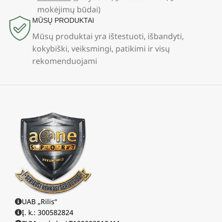
mokėjimų būdai)
MŪSŲ PRODUKTAI
Mūsų produktai yra ištestuoti, išbandyti,
kokybiški, veiksmingi, patikimi ir visų
rekomenduojami
UAB „Rilis“
Į. k.: 300582824