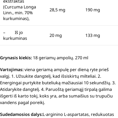
ekstraktas
(Curcuma Longa
28,5 mg
190 mg
Linn., min. 70%
kurkuminas),
– Iš jo
20 mg
133 mg
kurkuminas
Grynasis kiekis:
18 geriamų ampolių. 270 ml
Vartojimas:
viena geriamą ampulę per dieną ryte prieš
valgį.
1. Užsukite dangtelį, kad išsiskirtų milteliai.
2.
Energingai purtykite buteliuką mažiausiai 10 sekundžių.
3.
Atidarykite dangtelį.
4. Paruoštą geriamąjį tirpalą galima
išgerti iš karto tokį, koks yra, arba sumaišius su trupučiu
vandens pagal poreikį.
Sudedamosios dalys:
L-arginino L-aspartatas, redukuotas