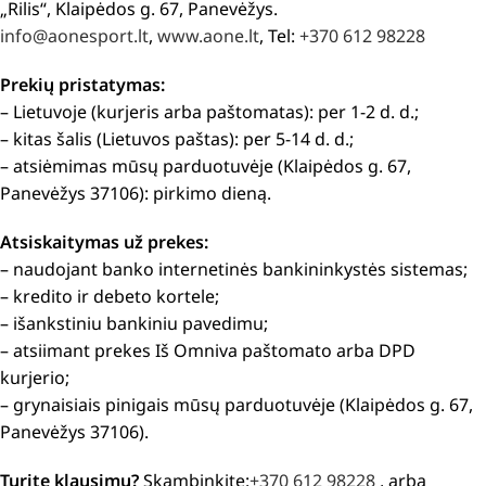
„Rilis“, Klaipėdos g. 67, Panevėžys.
info@aonesport.lt
,
www.aone.lt
, Tel:
+370 612 98228
Prekių pristatymas:
– Lietuvoje (kurjeris arba paštomatas): per 1-2 d. d.;
– kitas šalis (Lietuvos paštas): per 5-14 d. d.;
– atsiėmimas mūsų parduotuvėje (Klaipėdos g. 67,
Panevėžys 37106): pirkimo dieną.
Atsiskaitymas už prekes:
– naudojant banko internetinės bankininkystės sistemas;
– kredito ir debeto kortele;
– išankstiniu bankiniu pavedimu;
– atsiimant prekes Iš Omniva paštomato arba DPD
kurjerio;
– grynaisiais pinigais mūsų parduotuvėje (Klaipėdos g. 67,
Panevėžys 37106).
Turite klausimų?
Skambinkite:
+370 612 98228
, arba