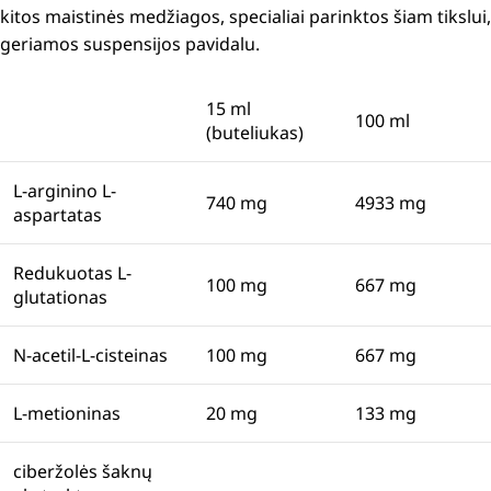
kitos maistinės medžiagos, specialiai parinktos šiam tikslui,
geriamos suspensijos pavidalu.
15 ml
100 ml
(buteliukas)
L-arginino L-
740 mg
4933 mg
aspartatas
Redukuotas L-
100 mg
667 mg
glutationas
N-acetil-L-cisteinas
100 mg
667 mg
L-metioninas
20 mg
133 mg
ciberžolės šaknų