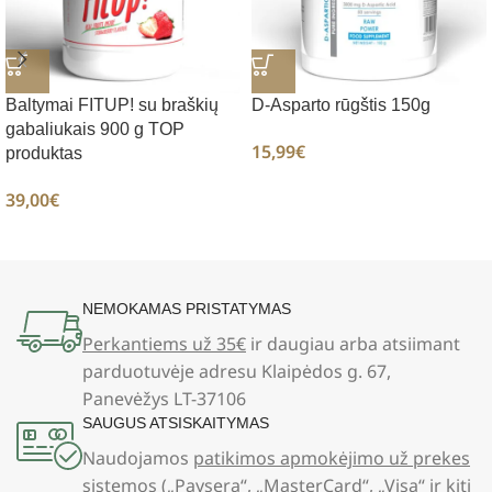
Baltymai FITUP! su braškių
D-Asparto rūgštis 150g
gabaliukais 900 g TOP
15,99
€
produktas
39,00
€
NEMOKAMAS PRISTATYMAS
Perkantiems už 35€
ir daugiau arba atsiimant
parduotuvėje adresu Klaipėdos g. 67,
Panevėžys LT-37106
SAUGUS ATSISKAITYMAS
Naudojamos
patikimos apmokėjimo už prekes
sistemos
(„Paysera“, „MasterCard“, „Visa“ ir kiti