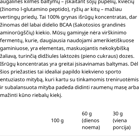
augalinės kilmės baltymų – įskaitant sojų pupelių, kviečių
(žinomo l-glutamino peptido), ryžių ar kitų – mažiau
vertingų priedų.
Tai 100% grynas išrūgų koncentratas, dar
žinomas dėl labai didelio BCAA (šakotosios grandinės
aminorūgščių) kiekio.
Mūsų gaminyje nėra virškinimo
fermentų, kurie, daugiausia naudojami amerikietiškuose
gaminiuose, yra elementas, maskuojantis nekokybišką
žaliavą, turinčią didžiules laktozės (pieno cukraus) dozes.
Išrūgų koncentratas yra greitai įsisavinamas baltymas.
Dėl
šios priežasties tai idealiai papildo kiekvieno sporto
entuziasto mitybą, kuri kartu su tinkamomis treniruotėmis
ir subalansuota mityba padeda didinti raumenų masę arba
mažinti kūno riebalų kiekį.
60 g
30 g
100 g
(dienos
(viena
noema)
porcija)