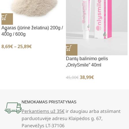
Agaras (jūrinė želatina) 200g /
400g / 600g
8,69
€
–
25,89
€
Dantų balinimo gelis
„OnlySmile” 40ml
38,99
€
45,00
€
NEMOKAMAS PRISTATYMAS
Perkantiems už 35€
ir daugiau arba atsiimant
parduotuvėje adresu Klaipėdos g. 67,
Panevėžys LT-37106