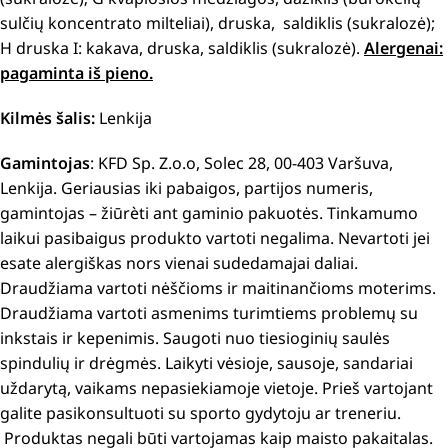
sulčių koncentrato milteliai), druska, saldiklis (sukralozė);
H druska I: kakava, druska, saldiklis (sukralozė).
Alergenai:
pagaminta iš pieno.
Kilmės šalis:
Lenkija
Gamintojas
: KFD Sp. Z.o.o, Solec 28, 00-403 Varšuva,
Lenkija. Geriausias iki pabaigos, partijos numeris,
gamintojas – žiūrèti ant gaminio pakuotės. Tinkamumo
laikui pasibaigus produkto vartoti negalima. Nevartoti jei
esate alergiškas nors vienai sudedamajai daliai.
Draudžiama vartoti nėščioms ir maitinančioms moterims.
Draudžiama vartoti asmenims turimtiems problemų su
inkstais ir kepenimis. Saugoti nuo tiesioginių saulės
spindulių ir drėgmės. Laikyti vėsioje, sausoje, sandariai
uždarytą, vaikams nepasiekiamoje vietoje. Prieš vartojant
galite pasikonsultuoti su sporto gydytoju ar treneriu.
Produktas negali būti vartojamas kaip maisto pakaitalas.