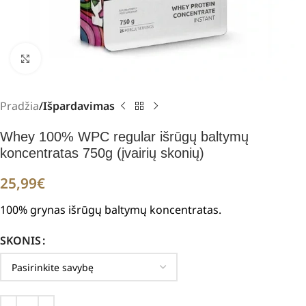
Padidinti
Pradžia
Išpardavimas
Whey 100% WPC regular išrūgų baltymų
koncentratas 750g (įvairių skonių)
25,99
€
100% grynas išrūgų baltymų koncentratas
.
SKONIS