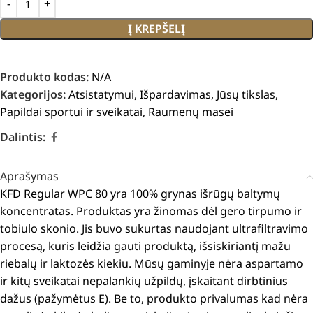
Į KREPŠELĮ
Produkto kodas:
N/A
Kategorijos:
Atsistatymui
,
Išpardavimas
,
Jūsų tikslas
,
Papildai sportui ir sveikatai
,
Raumenų masei
Dalintis:
Aprašymas
KFD Regular WPC 80 yra 100% grynas išrūgų baltymų
koncentratas.
Produktas yra žinomas dėl gero tirpumo ir
tobiulo skonio.
Jis buvo sukurtas naudojant ultrafiltravimo
procesą, kuris leidžia gauti produktą, išsiskiriantį mažu
riebalų ir laktozės kiekiu.
Mūsų gaminyje nėra aspartamo
ir kitų sveikatai nepalankių užpildų, įskaitant dirbtinius
dažus (pažymėtus E).
Be to, produkto privalumas kad nėra