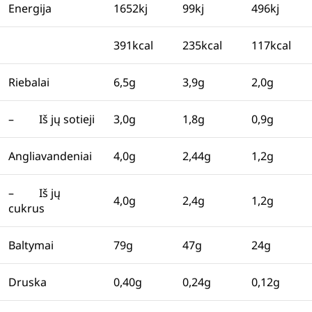
Energija
1652kj
99kj
496kj
391kcal
235kcal
117kcal
Riebalai
6,5g
3,9g
2,0g
– Iš jų sotieji
3,0g
1,8g
0,9g
Angliavandeniai
4,0g
2,44g
1,2g
– Iš jų
4,0g
2,4g
1,2g
cukrus
Baltymai
79g
47g
24g
Druska
0,40g
0,24g
0,12g