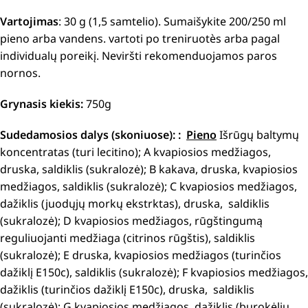
Vartojimas
: 30 g (1,5 samtelio). Sumaišykite 200/250 ml
pieno arba vandens. vartoti po treniruotès arba pagal
individualų poreikį. Neviršti rekomenduojamos paros
nornos.
Grynasis kiekis:
750g
Sudedamosios dalys (skoniuose):
:
Pieno
Išrūgų baltymų
koncentratas (turi lecitino); A kvapiosios medžiagos,
druska, saldiklis (sukralozė); B kakava, druska, kvapiosios
medžiagos, saldiklis (sukralozė); C kvapiosios medžiagos,
dažiklis (juodųjų morkų ekstrktas), druska, saldiklis
(sukralozė); D kvapiosios medžiagos, rūgštingumą
reguliuojanti medžiaga (citrinos rūgštis), saldiklis
(sukralozė); E druska, kvapiosios medžiagos (turinčios
dažiklį E150c), saldiklis (sukralozė); F kvapiosios medžiagos,
dažiklis (turinčios dažiklį E150c), druska, saldiklis
(sukralozė); G kvapiosios medžiagos, dažiklis (burokėlių