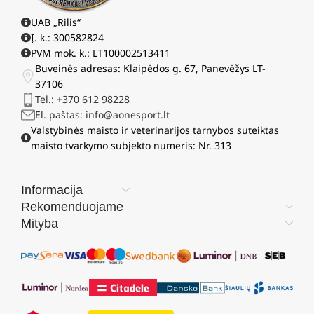
UAB „Rilis“
Į. k.: 300582824
PVM mok. k.: LT100002513411
Buveinės adresas: Klaipėdos g. 67, Panevėžys LT-
37106
Tel.: +370 612 98228
El. paštas: info@aonesport.lt
Valstybinės maisto ir veterinarijos tarnybos suteiktas
maisto tvarkymo subjekto numeris: Nr. 313
Informacija
Rekomenduojame
Mityba