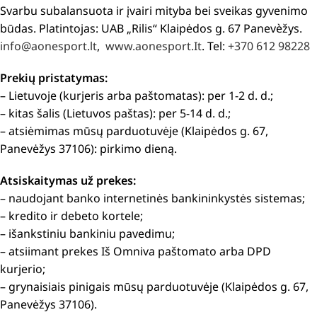
Svarbu subalansuota ir įvairi mityba bei sveikas gyvenimo
būdas. Platintojas: UAB „Rilis“ Klaipėdos g. 67 Panevèžys.
info@aonesport.lt
,
www.aonesport.It
. Tel:
+370 612 98228
Prekių pristatymas:
– Lietuvoje (kurjeris arba paštomatas): per 1-2 d. d.;
– kitas šalis (Lietuvos paštas): per 5-14 d. d.;
– atsiėmimas mūsų parduotuvėje (Klaipėdos g. 67,
Panevėžys 37106): pirkimo dieną.
Atsiskaitymas už prekes:
– naudojant banko internetinės bankininkystės sistemas;
– kredito ir debeto kortele;
– išankstiniu bankiniu pavedimu;
– atsiimant prekes Iš Omniva paštomato arba DPD
kurjerio;
– grynaisiais pinigais mūsų parduotuvėje (Klaipėdos g. 67,
Panevėžys 37106).