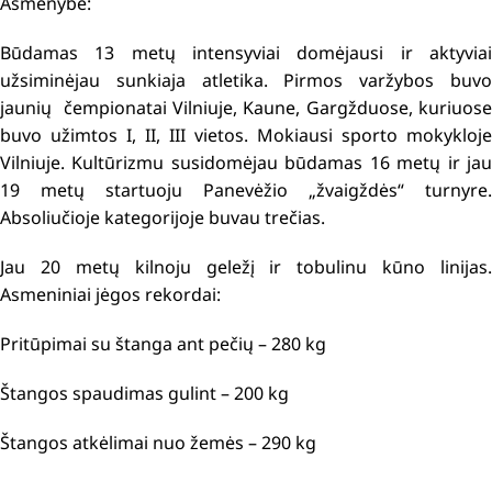
Asmenybė:
Būdamas 13 metų intensyviai domėjausi ir aktyviai
užsiminėjau sunkiaja atletika. Pirmos varžybos buvo
jaunių čempionatai Vilniuje, Kaune, Gargžduose, kuriuose
buvo užimtos I, II, III vietos. Mokiausi sporto mokykloje
Vilniuje. Kultūrizmu susidomėjau būdamas 16 metų ir jau
19 metų startuoju Panevėžio „žvaigždės“ turnyre.
Absoliučioje kategorijoje buvau trečias.
Jau 20 metų kilnoju geležį ir tobulinu kūno linijas.
Asmeniniai jėgos rekordai:
Pritūpimai su štanga ant pečių – 280 kg
Štangos spaudimas gulint – 200 kg
Štangos atkėlimai nuo žemės – 290 kg