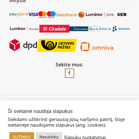
Mityba
Sekite mus:
2026 © Visos teisės saugomos | UAB „Rilis“
Ši svetainė naudoja slapukus
Siekdami užtikrinti geriausią Jūsų naršymo patirtį, šioje
svetainėje naudojame slapukus (ang. cookies).
Slapukų nustatymai
SUTINKU
Nesutinku