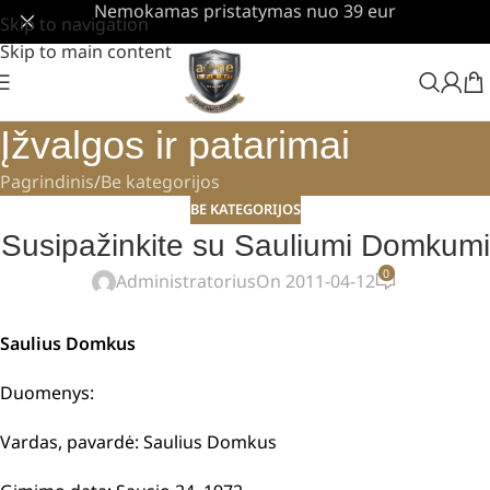
Nemokamas pristatymas nuo 39 eur
Skip to navigation
Skip to main content
Įžvalgos ir patarimai
Pagrindinis
Be kategorijos
BE KATEGORIJOS
Susipažinkite su Sauliumi Domkumi
0
Administratorius
On 2011-04-12
Saulius Domkus
Duomenys:
Vardas, pavardė: Saulius Domkus