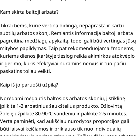
Kam skirta baltoji arbata?
Tikrai tiems, kurie vertina didingą, nepaprastą ir kartu
subtilų arbatos skonį.
Remiantis informacija baltoji arbata
pagreitina medžiagų apykaitą, todėl gali būti vertingas jūsų
mitybos papildymas.
Taip pat rekomenduojama žmonėms,
kuriems dienos įkarštyje tiesiog reikia akimirkos atokvėpio
ir gėrimo, kuris efektyviai nuramins nervus ir tuo pačiu
paskatins toliau veikti.
Kaip iš jo paruošti užpilą?
Norėdami mėgautis baltosios arbatos skoniu, į stiklinę
įpilkite 1-2 arbatinius šaukštelius produkto.
Džiovintą
žolelę užpilkite 80-90°C vandeniu ir palikite 2-5 minutes.
Verta paminėti, kad aukščiau nurodytos proporcijos gali
būti laisvai keičiamos ir priklauso tik nuo individualių