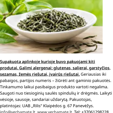
Supakuota aplinkoje kurioje buvo pakuojami kiti
produtai.
Galimi alergenai: g
lutenas, salierai, garstyčios,
sezamas, žemės riešutai, įvairūs riešutai.
Geriausias iki
pabaigos, partijos numeris – žiūrėti ant gaminio pakuotės.
Tinkamumo laikui pasibaigus produkto vartoti negalima.
Saugoti nuo tiesioginių saulės spindulių ir drėgmės. Laikyti
vėsioje, sausoje, sandariai uždarytą. Pakuotojas,
platintojas: UAB „Rilis“ Klaipėdos g. 67 Panevėžys.
info@yerbamate.lt
,
www.yerbamate.lt
, Tel: +37061298228