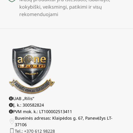
kokybiški, veiksmingi, patikimi ir visų
rekomenduojami
UAB „Rilis“
Į. k.: 300582824
PVM mok. k.: LT100002513411
Buveinės adresas: Klaipėdos g. 67, Panevėžys LT-
37106
Tel.: +370 612 98228