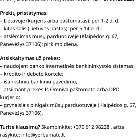
Prekių pristatymas:
– Lietuvoje (kurjeris arba paštomatas): per 1-2 d. d.;
– kitas šalis (Lietuvos paštas): per 5-14 d. d.;
– atsiėmimas mūsų parduotuvėje (Klaipėdos g. 67,
Panevėžys 37106): pirkimo dieną.
Atsiskaitymas už prekes:
– naudojant banko internetinės bankininkystės sistemas;
– kredito ir debeto kortele;
– išankstiniu bankiniu pavedimu;
– atsiimant prekes Iš Omniva paštomato arba DPD
kurjerio;
– grynaisiais pinigais mūsų parduotuvėje (Klaipėdos g. 67,
Panevėžys 37106).
Turite klausimų?
Skambinkite: +370 612 98228 , arba
rašykite: info@yerbamate.lt