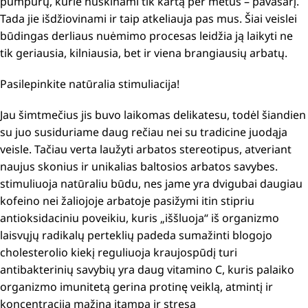
pumpurų, kurie nuskinami tik kartą per metus – pavasarį.
Tada jie išdžiovinami ir taip atkeliauja pas mus.
Šiai veislei
būdingas derliaus nuėmimo procesas leidžia ją laikyti ne
tik geriausia, kilniausia, bet ir viena brangiausių arbatų.
Pasilepinkite natūralia stimuliacija!
Jau šimtmečius jis buvo laikomas delikatesu, todėl šiandien
su juo susiduriame daug rečiau nei su tradicine juodąja
veisle.
Tačiau verta laužyti arbatos stereotipus, atveriant
naujus skonius ir unikalias baltosios arbatos savybes.
stimuliuoja natūraliu būdu, nes jame yra dvigubai daugiau
kofeino nei žaliojoje arbatoje
pasižymi itin stipriu
antioksidaciniu poveikiu, kuris „iššluoja“ iš organizmo
laisvųjų radikalų perteklių
padeda sumažinti blogojo
cholesterolio kiekį
reguliuoja kraujospūdį
turi
antibakterinių savybių
yra daug vitamino C, kuris palaiko
organizmo imunitetą
gerina protinę veiklą, atmintį ir
koncentraciją
mažina įtampą ir stresą