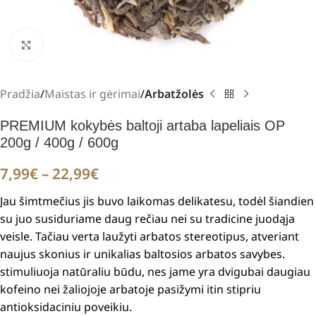
Padidinti
Pradžia
Maistas ir gėrimai
Arbatžolės
PREMIUM kokybės baltoji artaba lapeliais OP
200g / 400g / 600g
7,99
€
–
22,99
€
Jau šimtmečius jis buvo laikomas delikatesu, todėl šiandien
su juo susiduriame daug rečiau nei su tradicine juodąja
veisle.
Tačiau verta laužyti arbatos stereotipus, atveriant
naujus skonius ir unikalias baltosios arbatos savybes.
stimuliuoja natūraliu būdu, nes jame yra dvigubai daugiau
kofeino nei žaliojoje arbatoje
pasižymi itin stipriu
antioksidaciniu poveikiu
.