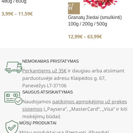
400g / 600g
3,99
€
–
11,59
€
Granatų žiedai (smulkinti)
100g / 200g / 500g
12,99
€
–
63,99
€
NEMOKAMAS PRISTATYMAS
Perkantiems už 35€
ir daugiau arba atsiimant
parduotuvėje adresu Klaipėdos g. 67,
Panevėžys LT-37106
SAUGUS ATSISKAITYMAS
Naudojamos
patikimos apmokėjimo už prekes
sistemos
(„Paysera“, „MasterCard“, „Visa“ ir kiti
mokėjimų būdai)
MŪSŲ PRODUKTAI
Mūsų produktai yra ištestuoti, išbandyti,