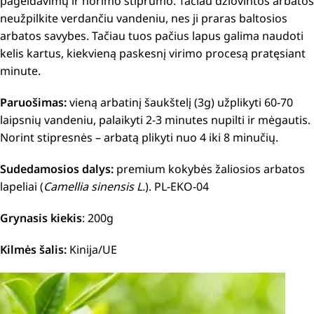
pageidavimų ir norimo stiprumo.
Tačiau džiovintos arbatos
neužpilkite verdančiu vandeniu, nes ji praras baltosios
arbatos savybes.
Tačiau tuos pačius lapus galima naudoti
kelis kartus, kiekvieną paskesnį virimo procesą pratęsiant
minute.
Paruošimas:
vieną arbatinį šaukštelį (3g) užplikyti 60-70
laipsnių vandeniu, palaikyti 2-3 minutes nupilti ir mėgautis.
Norint stipresnės – arbatą plikyti nuo 4 iki 8 minučių.
Sudedamosios dalys:
premium kokybės žaliosios arbatos
lapeliai (
Camellia sinensis L.
). PL-EKO-04
Grynasis kiekis
: 200g
Kilmės šalis:
Kinija/UE