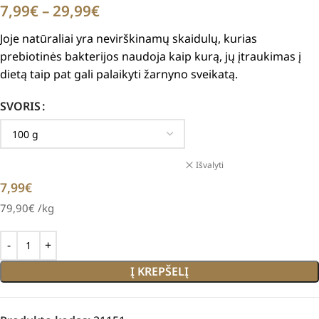
7,99
€
–
29,99
€
Joje natūraliai yra nevirškinamų skaidulų, kurias
prebiotinės bakterijos naudoja kaip kurą, jų įtraukimas į
dietą taip pat gali palaikyti žarnyno sveikatą.
SVORIS
Išvalyti
7,99
€
79,90
€
/kg
Į KREPŠELĮ