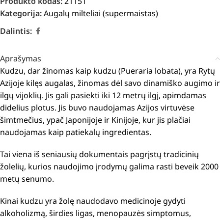
Produkto kodas:
21151
Kategorija:
Augalų milteliai (supermaistas)
Dalintis:
Aprašymas
Kudzu, dar žinomas kaip kudzu (Pueraria lobata), yra Rytų
Azijoje kilęs augalas, žinomas dėl savo dinamiško augimo ir
ilgų vijoklių.
Jis gali pasiekti iki 12 metrų ilgį, apimdamas
didelius plotus.
Jis buvo naudojamas Azijos virtuvėse
šimtmečius, ypač Japonijoje ir Kinijoje, kur jis plačiai
naudojamas kaip patiekalų ingredientas.
Tai viena iš seniausių dokumentais pagrįstų tradicinių
žolelių, kurios naudojimo įrodymų galima rasti beveik 2000
metų senumo.
Kinai kudzu yra žolę naudodavo medicinoje gydyti
alkoholizmą, širdies ligas, menopauzės simptomus,