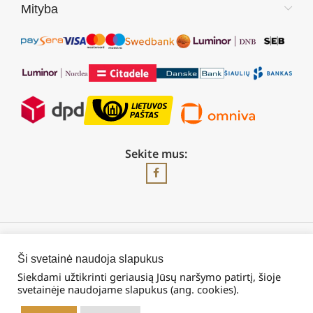
Mityba
Sekite mus:
2026 © Visos teisės saugomos | UAB „Rilis“
Ši svetainė naudoja slapukus
Siekdami užtikrinti geriausią Jūsų naršymo patirtį, šioje
svetainėje naudojame slapukus (ang. cookies).