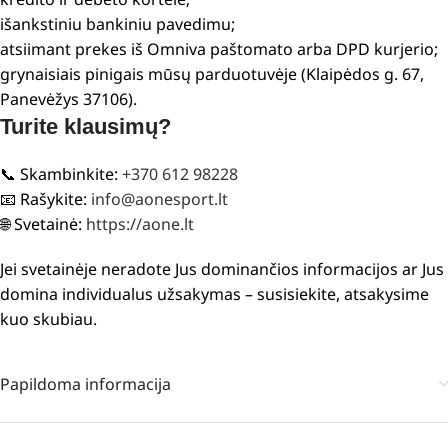
išankstiniu bankiniu pavedimu;
atsiimant prekes iš Omniva paštomato arba DPD kurjerio;
grynaisiais pinigais mūsų parduotuvėje (Klaipėdos g. 67,
Panevėžys 37106).
Turite klausimų?
📞 Skambinkite:
+370 612 98228
📧 Rašykite:
info@aonesport.lt
🌐 Svetainė:
https://aone.lt
Jei svetainėje neradote Jus dominančios informacijos ar Jus
domina individualus užsakymas – susisiekite, atsakysime
kuo skubiau.
Papildoma informacija