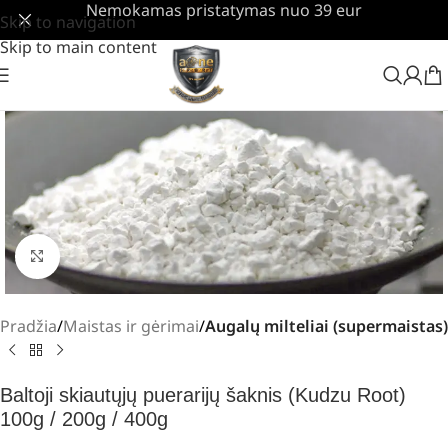
Nemokamas pristatymas nuo 39 eur
Skip to navigation
Skip to main content
Padidinti
Pradžia
Maistas ir gėrimai
Augalų milteliai (supermaistas)
Baltoji skiautųjų puerarijų šaknis (Kudzu Root)
100g / 200g / 400g