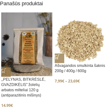
Panašūs produktai
Ašvagandos smulkinta šaknis
200g / 400g / 600g
,,PELYNAS, BITKRĖSLĖ,
7,99
€
–
23,69
€
GVAZDIKĖLIS” žolelių
arbatos milteliai 120 g
(antiparazitinis mišinys)
14,99
€