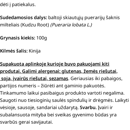
dėti į patiekalus.
Sudedamosios dalys:
baltoji skiautųjų puerarijų šaknis
milteliais (Kudzu Root)
(Pueraria lobata L.)
Grynasis kiekis:
100g
Kilmės šalis:
Kinija
Supakuota aplinkoje kurioje buvo pakuojami kiti
produtai.
Galimi alergenai: g
lutenas, žemės riešutai,
soja, įvairūs riešutai, sezamas
. Geriausias iki pabaigos,
partijos numeris – žiūrėti ant gaminio pakuotės.
Tinkamumo laikui pasibaigus produkto vartoti negalima.
Saugoti nuo tiesioginių saulės spindulių ir drėgmės. Laikyti
vėsioje, sausoje, sandariai uždarytą.
Svarbu.
Įvairi ir
subalansuota mityba bei sveikas gyvenimo būdas yra
svarbūs gerai savijautai.