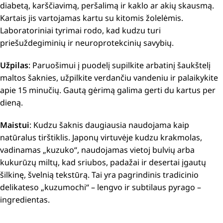
diabetą, karščiavimą, peršalimą ir kaklo ar akių skausmą.
Kartais jis vartojamas kartu su kitomis žolelėmis.
Laboratoriniai tyrimai rodo, kad kudzu turi
priešuždegiminių ir neuroprotekcinių savybių.
Užpilas
:
Paruošimui į puodelį supilkite arbatinį šaukštelį
maltos šaknies, užpilkite verdančiu vandeniu ir palaikykite
apie 15 minučių.
Gautą gėrimą galima gerti du kartus per
dieną.
Maistui
: Kudzu šaknis daugiausia naudojama kaip
natūralus tirštiklis.
Japonų virtuvėje kudzu krakmolas,
vadinamas „kuzuko“, naudojamas vietoj bulvių arba
kukurūzų miltų, kad sriubos, padažai ir desertai įgautų
šilkinę, švelnią tekstūrą.
Tai yra pagrindinis tradicinio
delikateso „kuzumochi“ – lengvo ir subtilaus pyrago –
ingredientas.