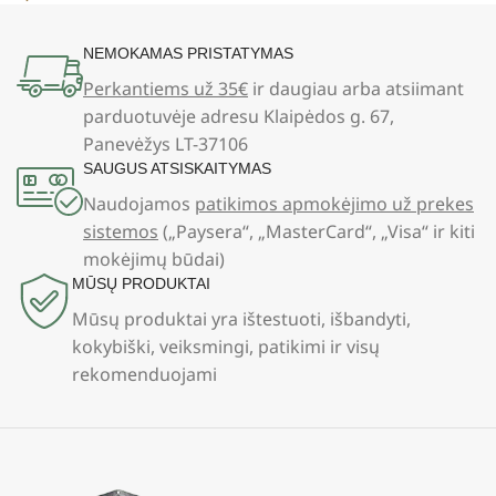
NEMOKAMAS PRISTATYMAS
Perkantiems už 35€
ir daugiau arba atsiimant
parduotuvėje adresu Klaipėdos g. 67,
Panevėžys LT-37106
SAUGUS ATSISKAITYMAS
Naudojamos
patikimos apmokėjimo už prekes
sistemos
(„Paysera“, „MasterCard“, „Visa“ ir kiti
mokėjimų būdai)
MŪSŲ PRODUKTAI
Mūsų produktai yra ištestuoti, išbandyti,
kokybiški, veiksmingi, patikimi ir visų
rekomenduojami