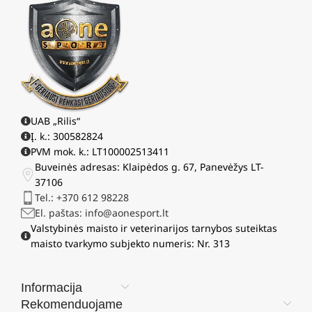
UAB „Rilis“
Į. k.: 300582824
PVM mok. k.: LT100002513411
Buveinės adresas: Klaipėdos g. 67, Panevėžys LT-
37106
Tel.: +370 612 98228
El. paštas: info@aonesport.lt
Valstybinės maisto ir veterinarijos tarnybos suteiktas
maisto tvarkymo subjekto numeris: Nr. 313
Informacija
Rekomenduojame