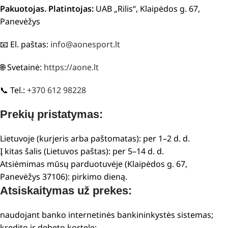
Pakuotojas. Platintojas:
UAB „Rilis“, Klaipėdos g. 67,
Panevėžys
📧 El. paštas:
info@aonesport.lt
🌐 Svetainė:
https://aone.lt
📞 Tel.:
+370 612 98228
Prekių pristatymas:
Lietuvoje (kurjeris arba paštomatas): per 1–2 d. d.
Į kitas šalis (Lietuvos paštas): per 5–14 d. d.
Atsiėmimas mūsų parduotuvėje (Klaipėdos g. 67,
Panevėžys 37106): pirkimo dieną.
Atsiskaitymas už prekes:
naudojant banko internetinės bankininkystės sistemas;
kredito ir debeto kortele;