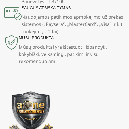
Panevėžys LT-37106
SAUGUS ATSISKAITYMAS
Naudojamos
patikimos apmokėjimo už prekes
sistemos
(„Paysera“, „MasterCard“, „Visa“ ir kiti
mokėjimų būdai)
MŪSŲ PRODUKTAI
Mūsų produktai yra ištestuoti, išbandyti,
kokybiški, veiksmingi, patikimi ir visų
rekomenduojami