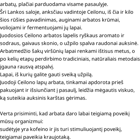
arbatų, plačiai parduodama visame pasaulyje.
Šri Lankos saloje, anksčiau vadintoje Ceilonu, iš čia ir kilo
šios rūšies pavadinimas, auginami arbatos krūmai,
voliojami ir fermentuojami jų lapai.
Juodosios Ceilono arbatos lapelis ryškaus aromato ir
sodraus, gaivaus skonio, o užpilo spalva raudonai auksinė.
Arbatmedžio šakų viršūnių lapai renkami ištisus metus, o
po kelių etapų perdirbimo tradiciniais, natūraliais metodais
įgauna rausvą atspalvį.
Lapai, iš kurių galite gauti sveiką užpilą.
Juodoji Ceilono lapų arbata, tinkamai apdorota prieš
pakuojant ir išsiunčiant į pasaulį, leidžia mėgautis viskuo,
ką suteikia auksinis karštas gėrimas.
Verta prisiminti, kad arbata daro labai teigiamą poveikį
mūsų organizmui:
sudėtyje yra kofeino ir jis turi stimuliuojantį poveikį,
teigiamai paveikia kraujotaką.