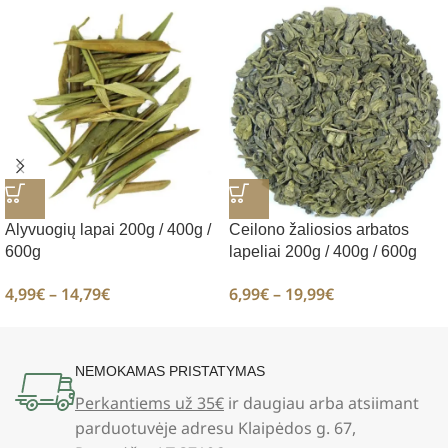
Alyvuogių lapai 200g / 400g /
Ceilono žaliosios arbatos
600g
lapeliai 200g / 400g / 600g
4,99
€
–
14,79
€
6,99
€
–
19,99
€
NEMOKAMAS PRISTATYMAS
Perkantiems už 35€
ir daugiau arba atsiimant
parduotuvėje adresu Klaipėdos g. 67,