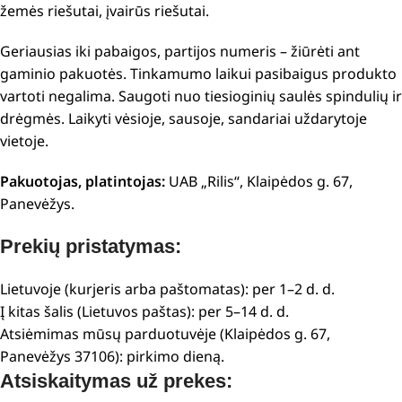
žemės riešutai, įvairūs riešutai.
Geriausias iki pabaigos, partijos numeris – žiūrėti ant
gaminio pakuotės. Tinkamumo laikui pasibaigus produkto
vartoti negalima. Saugoti nuo tiesioginių saulės spindulių ir
drėgmės. Laikyti vėsioje, sausoje, sandariai uždarytoje
vietoje.
Pakuotojas, platintojas:
UAB „Rilis“, Klaipėdos g. 67,
Panevėžys.
Prekių pristatymas:
Lietuvoje (kurjeris arba paštomatas): per 1–2 d. d.
Į kitas šalis (Lietuvos paštas): per 5–14 d. d.
Atsiėmimas mūsų parduotuvėje (Klaipėdos g. 67,
Panevėžys 37106): pirkimo dieną.
Atsiskaitymas už prekes: