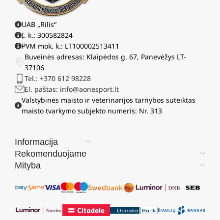
UAB „Rilis“
Į. k.: 300582824
PVM mok. k.: LT100002513411
Buveinės adresas: Klaipėdos g. 67, Panevėžys LT-
37106
Tel.: +370 612 98228
El. paštas: info@aonesport.lt
Valstybinės maisto ir veterinarijos tarnybos suteiktas
maisto tvarkymo subjekto numeris: Nr. 313
Informacija
Rekomenduojame
Mityba