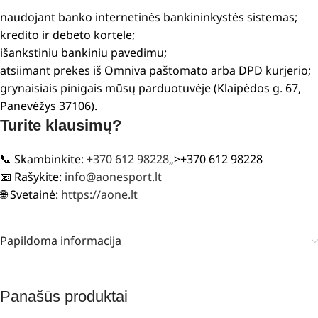
naudojant banko internetinės bankininkystės sistemas;
kredito ir debeto kortele;
išankstiniu bankiniu pavedimu;
atsiimant prekes iš Omniva paštomato arba DPD kurjerio;
grynaisiais pinigais mūsų parduotuvėje (Klaipėdos g. 67,
Panevėžys 37106).
Turite klausimų?
📞 Skambinkite:
+370 612 98228
„>+370 612 98228
📧 Rašykite:
info@aonesport.lt
🌐 Svetainė:
https://aone.lt
Papildoma informacija
Panašūs produktai