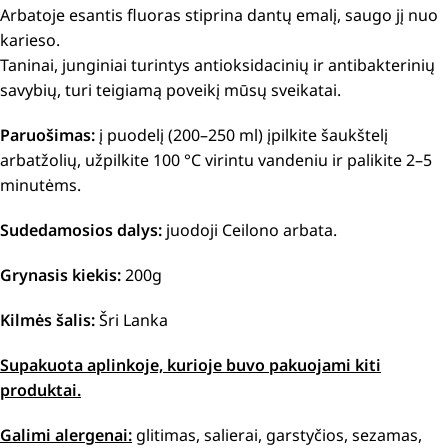
Arbatoje esantis fluoras stiprina dantų emalį, saugo jį nuo
karieso.
Taninai, junginiai turintys antioksidacinių ir antibakterinių
savybių, turi teigiamą poveikį mūsų sveikatai.
Paruošimas:
į puodelį (200–250 ml) įpilkite šaukštelį
arbatžolių, užpilkite 100 °C virintu vandeniu ir palikite 2–5
minutėms.
Sudedamosios dalys:
juodoji Ceilono arbata.
Grynasis kiekis:
200g
Kilmės šalis:
Šri Lanka
Supakuota aplinkoje, kurioje buvo pakuojami kiti
produktai.
Galimi alergenai:
glitimas, salierai, garstyčios, sezamas,