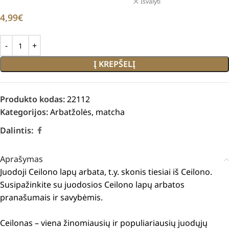
Išvalyti
4,99
€
Į KREPŠELĮ
Produkto kodas:
22112
Kategorijos:
Arbatžolės
,
matcha
Dalintis:
Aprašymas
Juodoji Ceilono lapų arbata, t.y. skonis tiesiai iš Ceilono.
Susipažinkite su juodosios Ceilono lapų arbatos
pranašumais ir savybėmis.
Ceilonas – viena žinomiausių ir populiariausių juodųjų