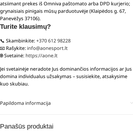
atsiimant prekes iš Omniva paštomato arba DPD kurjerio;
grynaisiais pinigais mūsų parduotuvėje (Klaipėdos g. 67,
Panevėžys 37106).
Turite klausimų?
📞 Skambinkite:
+370 612 98228
📧 Rašykite:
info@aonesport.lt
🌐 Svetainė:
https://aone.lt
Jei svetainėje neradote Jus dominančios informacijos ar Jus
domina individualus užsakymas – susisiekite, atsakysime
kuo skubiau.
Papildoma informacija
Panašūs produktai