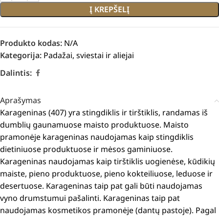
Į KREPŠELĮ
Produkto kodas:
N/A
Kategorija:
Padažai, sviestai ir aliejai
Dalintis:
Aprašymas
Karageninas (407) yra stingdiklis ir tirštiklis, randamas iš
dumblių gaunamuose maisto produktuose.
Maisto
pramonėje karageninas naudojamas kaip stingdiklis
dietiniuose produktuose ir mėsos gaminiuose.
Karageninas naudojamas kaip tirštiklis uogienėse, kūdikių
maiste, pieno produktuose, pieno kokteiliuose, leduose ir
desertuose.
Karageninas taip pat gali būti naudojamas
vyno drumstumui pašalinti.
Karageninas taip pat
naudojamas kosmetikos pramonėje (dantų pastoje).
Pagal