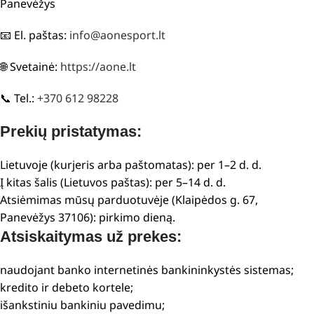
Panevėžys
📧 El. paštas:
info@aonesport.lt
🌐 Svetainė:
https://aone.lt
📞 Tel.:
+370 612 98228
Prekių pristatymas:
Lietuvoje (kurjeris arba paštomatas): per 1–2 d. d.
Į kitas šalis (Lietuvos paštas): per 5–14 d. d.
Atsiėmimas mūsų parduotuvėje (Klaipėdos g. 67,
Panevėžys 37106): pirkimo dieną.
Atsiskaitymas už prekes:
naudojant banko internetinės bankininkystės sistemas;
kredito ir debeto kortele;
išankstiniu bankiniu pavedimu;