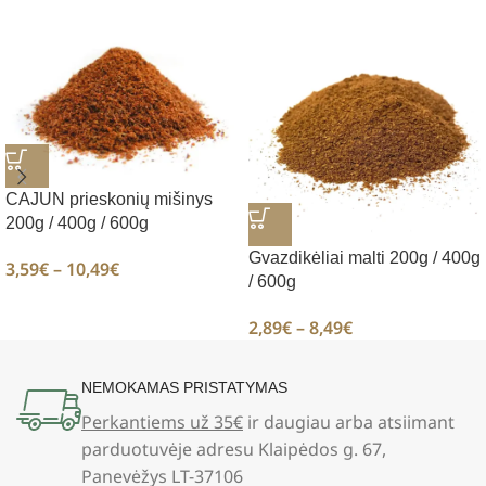
CAJUN prieskonių mišinys
200g / 400g / 600g
Gvazdikėliai malti 200g / 400g
3,59
€
–
10,49
€
/ 600g
2,89
€
–
8,49
€
NEMOKAMAS PRISTATYMAS
Perkantiems už 35€
ir daugiau arba atsiimant
parduotuvėje adresu Klaipėdos g. 67,
Panevėžys LT-37106