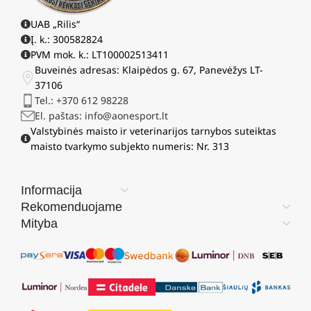
UAB „Rilis“
Į. k.: 300582824
PVM mok. k.: LT100002513411
Buveinės adresas: Klaipėdos g. 67, Panevėžys LT-
37106
Tel.: +370 612 98228
El. paštas: info@aonesport.lt
Valstybinės maisto ir veterinarijos tarnybos suteiktas
maisto tvarkymo subjekto numeris: Nr. 313
Informacija
Rekomenduojame
Mityba