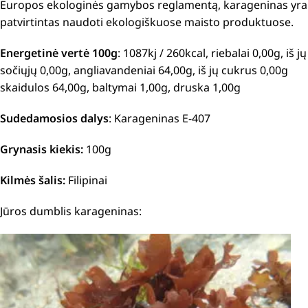
Europos ekologinės gamybos reglamentą, karageninas yra
patvirtintas naudoti ekologiškuose maisto produktuose.
Energetinė vertė 100g
: 1087kj / 260kcal, riebalai 0,00g, iš jų
sočiųjų 0,00g, angliavandeniai 64,00g, iš jų cukrus 0,00g
skaidulos 64,00g, baltymai 1,00g, druska 1,00g
Sudedamosios dalys
: Karageninas E-407
Grynasis kiekis:
100g
Kilmės šalis:
Filipinai
Jūros dumblis karageninas: