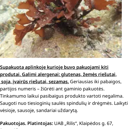
Supakuota aplinkoje kurioje buvo pakuojami kiti
produtai. Galimi alergenai: glutenas, žemės riešutai,
soja, įvairūs riešutai, sezamas.
Geriausias iki pabaigos,
partijos numeris – žiūrėti ant gaminio pakuotės.
Tinkamumo laikui pasibaigus produkto vartoti negalima.
Saugoti nuo tiesioginių saulės spindulių ir drėgmės. Laikyti
vėsioje, sausoje, sandariai uždarytą.
Pakuotojas. Platintojas:
UAB „Rilis“, Klaipėdos g. 67,