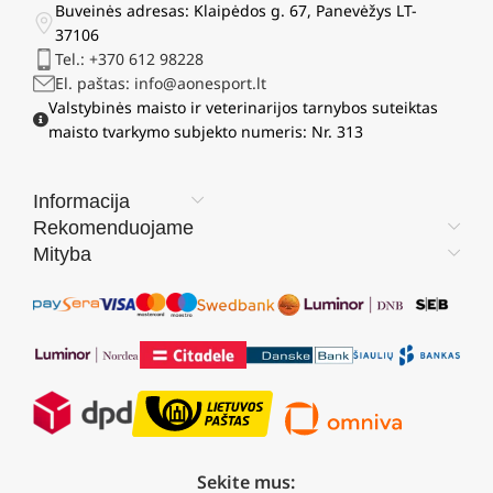
Buveinės adresas: Klaipėdos g. 67, Panevėžys LT-
37106
Tel.: +370 612 98228
El. paštas: info@aonesport.lt
Valstybinės maisto ir veterinarijos tarnybos suteiktas
maisto tvarkymo subjekto numeris: Nr. 313
Informacija
Rekomenduojame
Mityba
Sekite mus: