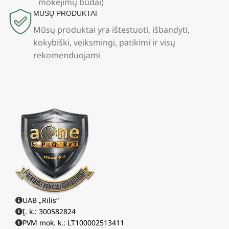
mokėjimų būdai)
MŪSŲ PRODUKTAI
Mūsų produktai yra ištestuoti, išbandyti,
kokybiški, veiksmingi, patikimi ir visų
rekomenduojami
UAB „Rilis“
Į. k.: 300582824
PVM mok. k.: LT100002513411