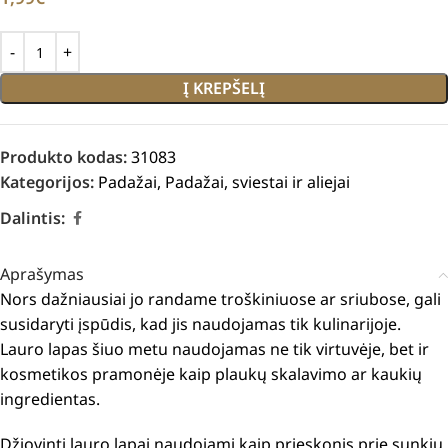
Į KREPŠELĮ
Produkto kodas:
31083
Kategorijos:
Padažai
,
Padažai, sviestai ir aliejai
Dalintis:
Aprašymas
Nors dažniausiai jo randame troškiniuose ar sriubose, gali
susidaryti įspūdis, kad jis naudojamas tik kulinarijoje.
Lauro lapas šiuo metu naudojamas ne tik virtuvėje, bet ir
kosmetikos pramonėje kaip plaukų skalavimo ar kaukių
ingredientas.
Džiovinti lauro lapai naudojami kaip prieskonis prie sunkių