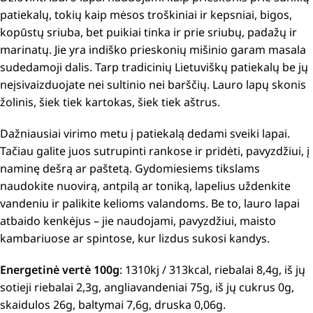
patiekalų, tokių kaip mėsos troškiniai ir kepsniai, bigos,
kopūstų sriuba, bet puikiai tinka ir prie sriubų, padažų ir
marinatų.
Jie yra indiško prieskonių mišinio garam masala
sudedamoji dalis.
Tarp tradicinių Lietuviškų patiekalų be jų
neįsivaizduojate nei sultinio nei barščių.
Lauro lapų skonis
žolinis, šiek tiek kartokas, šiek tiek aštrus.
Dažniausiai virimo metu į patiekalą dedami sveiki lapai.
Tačiau galite juos sutrupinti rankose ir pridėti, pavyzdžiui, į
naminę dešrą ar paštetą.
Gydomiesiems tikslams
naudokite nuovirą, antpilą ar toniką, lapelius uždenkite
vandeniu ir palikite kelioms valandoms.
Be to, lauro lapai
atbaido kenkėjus – jie naudojami, pavyzdžiui, maisto
kambariuose ar spintose, kur lizdus sukosi kandys.
Energetinė vertė 100g
: 1310kj / 313kcal, riebalai 8,4g, iš jų
sotieji riebalai 2,3g, angliavandeniai 75g, iš jų cukrus 0g,
skaidulos 26g, baltymai 7,6g, druska 0,06g.