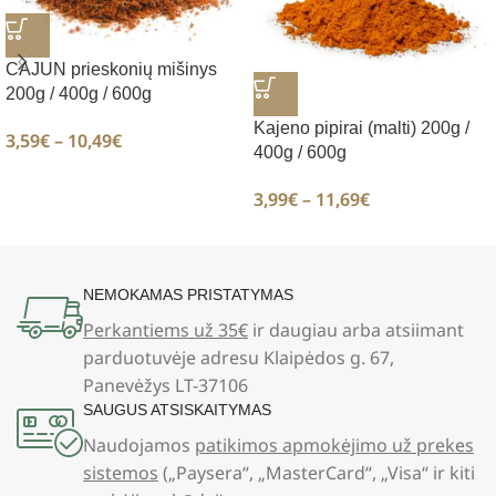
CAJUN prieskonių mišinys
200g / 400g / 600g
Kajeno pipirai (malti) 200g /
3,59
€
–
10,49
€
400g / 600g
3,99
€
–
11,69
€
NEMOKAMAS PRISTATYMAS
Perkantiems už 35€
ir daugiau arba atsiimant
parduotuvėje adresu Klaipėdos g. 67,
Panevėžys LT-37106
SAUGUS ATSISKAITYMAS
Naudojamos
patikimos apmokėjimo už prekes
sistemos
(„Paysera“, „MasterCard“, „Visa“ ir kiti