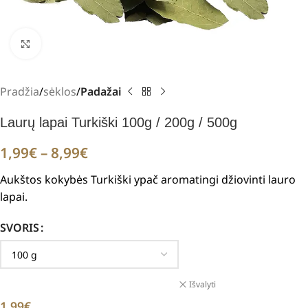
Padidinti
Pradžia
sėklos
Padažai
Laurų lapai Turkiški 100g / 200g / 500g
1,99
€
–
8,99
€
Aukštos kokybės Turkiški ypač aromatingi džiovinti lauro
lapai.
SVORIS
Išvalyti
1,99
€