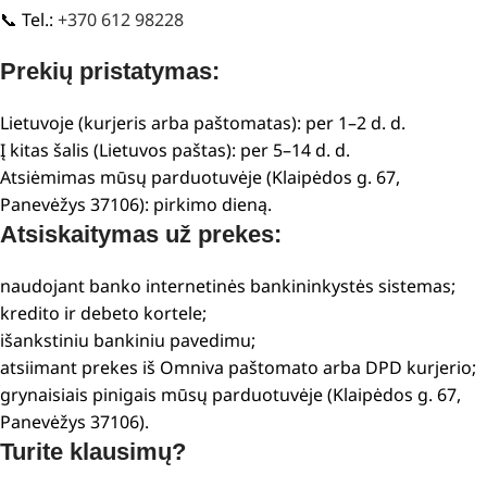
📞 Tel.:
+370 612 98228
Prekių pristatymas:
Lietuvoje (kurjeris arba paštomatas): per 1–2 d. d.
Į kitas šalis (Lietuvos paštas): per 5–14 d. d.
Atsiėmimas mūsų parduotuvėje (Klaipėdos g. 67,
Panevėžys 37106): pirkimo dieną.
Atsiskaitymas už prekes:
naudojant banko internetinės bankininkystės sistemas;
kredito ir debeto kortele;
išankstiniu bankiniu pavedimu;
atsiimant prekes iš Omniva paštomato arba DPD kurjerio;
grynaisiais pinigais mūsų parduotuvėje (Klaipėdos g. 67,
Panevėžys 37106).
Turite klausimų?