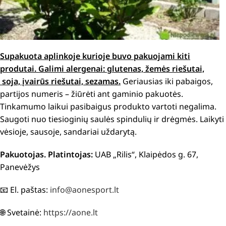
Supakuota aplinkoje kurioje buvo pakuojami kiti
produtai.
Galimi alergenai: g
lutenas, žemės riešutai,
soja, įvairūs riešutai, sezamas.
Geriausias iki pabaigos,
partijos numeris – žiūrėti ant gaminio pakuotės.
Tinkamumo laikui pasibaigus produkto vartoti negalima.
Saugoti nuo tiesioginių saulės spindulių ir drėgmės. Laikyti
vėsioje, sausoje, sandariai uždarytą.
Pakuotojas. Platintojas:
UAB „Rilis“, Klaipėdos g. 67,
Panevėžys
📧 El. paštas:
info@aonesport.lt
🌐 Svetainė:
https://aone.lt