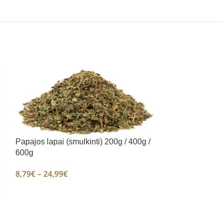
IŠPARDUOTA
Papajos lapai (smulkinti) 200g / 400g /
600g
8,79
€
–
24,99
€
Skėstašakių ka
Paniculata) 200
7,99
€
–
23,79
€