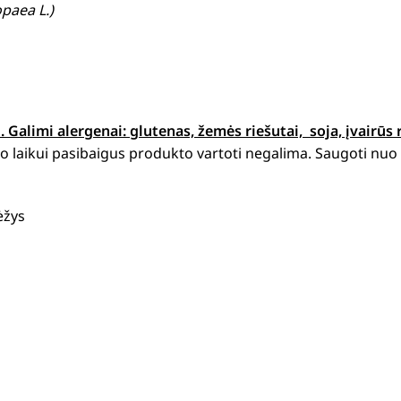
opaea L.)
 Galimi alergenai: g
lutenas, žemės riešutai, soja, įvairūs 
 laikui pasibaigus produkto vartoti negalima. Saugoti nuo t
ėžys