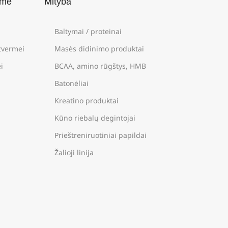
ame
Mityba
Baltymai / proteinai
štvermei
Masės didinimo produktai
i
BCAA, amino rūgštys, HMB
Batonėliai
Kreatino produktai
Kūno riebalų degintojai
Prieštreniruotiniai papildai
Žalioji linija