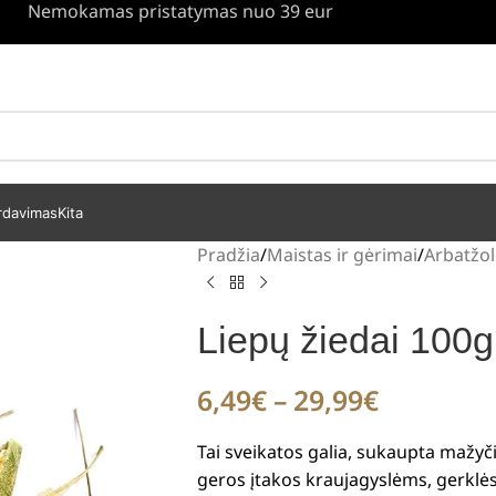
Nemokamas pristatymas nuo 39 eur
rdavimas
Kita
Pradžia
Maistas ir gėrimai
Arbatžol
Liepų žiedai 100g
6,49
€
–
29,99
€
T
ai sveikatos galia, sukaupta mažyč
geros įtakos kraujagyslėms, gerklės