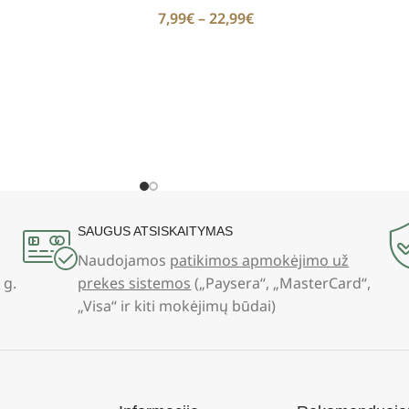
7,99
€
–
22,99
€
SAUGUS ATSISKAITYMAS
Naudojamos
patikimos apmokėjimo už
 g.
prekes sistemos
(„Paysera“, „MasterCard“,
„Visa“ ir kiti mokėjimų būdai)