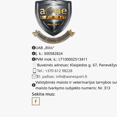
UAB „Rilis“
Į. k.: 300582824
PVM mok. k.: LT100002513411
Buveinės adresas: Klaipėdos g. 67, Panevėžy
Tel.: +370 612 98228
El. paštas: info@aonesport.lt
Valstybinės maisto ir veterinarijos tarnybos su
maisto tvarkymo subjekto numeris: Nr. 313
Sekite mus: