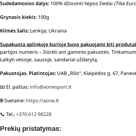
Sudedamosios dalys:
1
00% džiovinti liepos žiedai
(Tilia Eur
Grynasis kiekis:
100g
Kilmės šalis:
Lenkija; Ukraina
Supakuota aplinkoje kurioje buvo pakuojami kiti produtai.
partijos numeris – žiūrėti ant gaminio pakuotės. Tinkamumo
Laikyti vėsioje, sausoje, sandariai uždarytą.
Pakuotojas. Platintojas:
UAB „Rilis“, Klaipėdos g. 67, Panev
📧 El. paštas:
info@aonesport.lt
🌐 Svetainė:
https://aone.lt
📞 Tel.:
+370 612 98228
Prekių pristatymas: