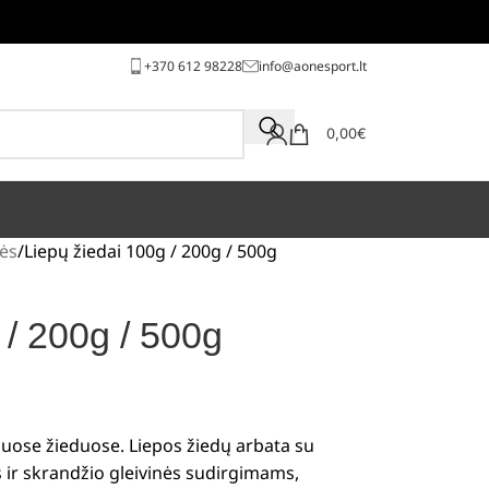
+370 612 98228
info@aonesport.lt
0,00
€
ės
Liepų žiedai 100g / 200g / 500g
 / 200g / 500g
iuose žieduose.
Liepos žiedų arbata su
 ir skrandžio gleivinės sudirgimams,