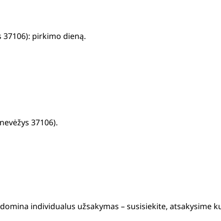
 37106): pirkimo dieną.
anevėžys 37106).
s domina individualus užsakymas – susisiekite, atsakysime k