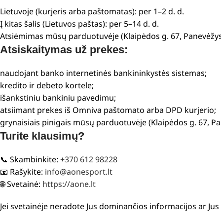
Lietuvoje (kurjeris arba paštomatas): per 1–2 d. d.
Į kitas šalis (Lietuvos paštas): per 5–14 d. d.
Atsiėmimas mūsų parduotuvėje (Klaipėdos g. 67, Panevėžys
Atsiskaitymas už prekes:
naudojant banko internetinės bankininkystės sistemas;
kredito ir debeto kortele;
išankstiniu bankiniu pavedimu;
atsiimant prekes iš Omniva paštomato arba DPD kurjerio;
grynaisiais pinigais mūsų parduotuvėje (Klaipėdos g. 67, P
Turite klausimų?
📞 Skambinkite:
+370 612 98228
📧 Rašykite:
info@aonesport.lt
🌐 Svetainė:
https://aone.lt
Jei svetainėje neradote Jus dominančios informacijos ar Ju