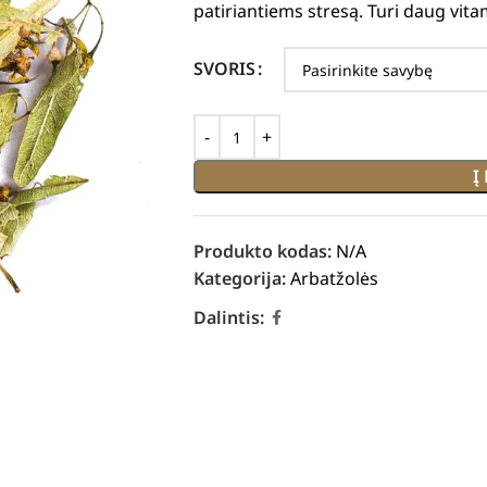
patiriantiems stresą. Turi daug vita
SVORIS
Į
Produkto kodas:
N/A
Kategorija:
Arbatžolės
Dalintis: