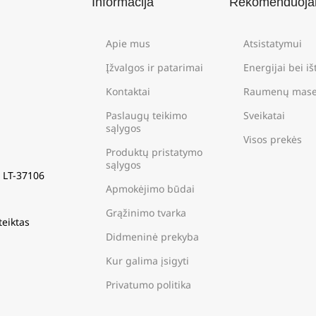
Informacija
Rekomenduoj
Apie mus
Atsistatymui
Įžvalgos ir patarimai
Energijai bei i
Kontaktai
Raumenų mase
Paslaugų teikimo
Sveikatai
sąlygos
Visos prekės
Produktų pristatymo
sąlygos
s LT-37106
Apmokėjimo būdai
Grąžinimo tvarka
teiktas
Didmeninė prekyba
Kur galima įsigyti
Privatumo politika