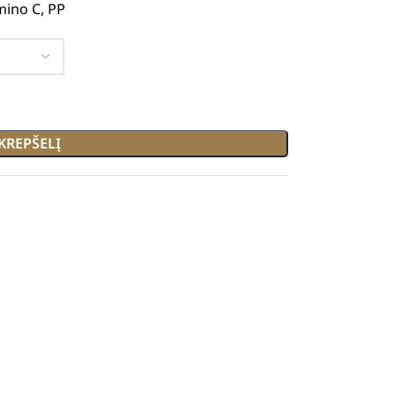
mino C, PP
 KREPŠELĮ