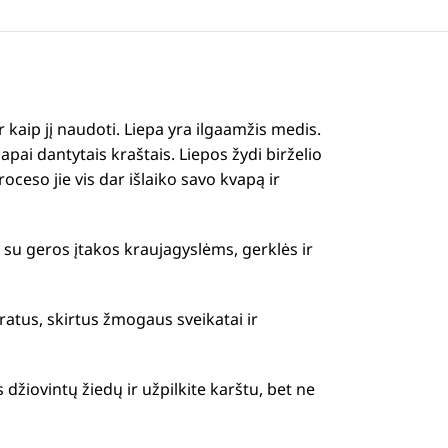
 kaip jį naudoti.
Liepa yra ilgaamžis medis.
lapai dantytais kraštais.
Liepos žydi birželio
roceso jie vis dar išlaiko savo kvapą ir
 su geros įtakos kraujagyslėms, gerklės ir
ratus, skirtus žmogaus sveikatai ir
s džiovintų žiedų ir užpilkite karštu, bet ne