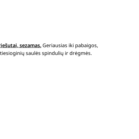
riešutai, sezamas.
Geriausias iki pabaigos,
iesioginių saulės spindulių ir drėgmės.