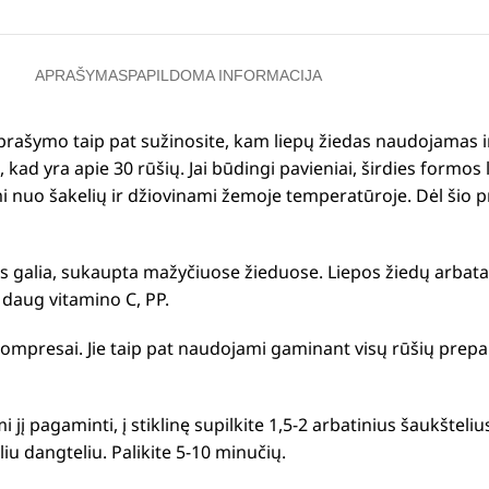
APRAŠYMAS
PAPILDOMA INFORMACIJA
prašymo taip pat sužinosite, kam liepų žiedas naudojamas ir
kad yra apie 30 rūšių.
Jai būdingi pavieniai, širdies formos 
 nuo šakelių ir džiovinami žemoje temperatūroje.
Dėl šio p
os galia, sukaupta mažyčiuose žieduose.
Liepos žiedų arbata
 daug vitamino C, PP.
 kompresai.
Jie taip pat naudojami gaminant visų rūšių prepa
jį pagaminti, į stiklinę supilkite 1,5-2 arbatinius šaukšteliu
liu dangteliu.
Palikite 5-10 minučių.