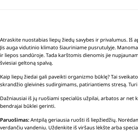
Atraskite nuostabias liepų žiedų savybes ir privalumus.
Iš a
Jis auga vidutinio klimato šiauriniame pusrutulyje.
Manoma, 
ir liepos sandūroje.
Tada karštomis dienomis jie nupjaunami
šviesiai geltoną spalvą.
Kaip liepų žiedai gali paveikti organizmo būklę?
T
ai sveikat
skrandžio gleivinės sudirgimams, patiriantiems stresą. Turi
Dažniausiai iš jų ruošiami specialūs užpilai, arbatos ar net
bendrajai būklei gerinti.
Paruošimas:
A
ntpilą geriausia ruošti iš liepžiedžių.
Norėdami 
verdančiu vandeniu.
Uždenkite iš viršaus lėkšte arba specia