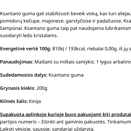
Ksantano guma gali stabilizuoti beveik viską, kas turi alieja
pomidorų kečupe, majoneze, garstyčiose ir padažuose.
Ksa
šampūnai.
Ksantano guma taip pat naudojama lubrikantam
susidaryti ledo kristalams.
Energetinė vertė 100g
: 810kJ / 193kcal, riebalai 0,00g, iš j
Panaudojimas
: Maišant su miltais santykis:
1 lygus arbatin
Sudedamosios dalys:
Ksantano guma
Grynasis kiekis
: 200g
Kilmės šalis:
Kinija
Supakuota aplinkoje kurioje buvo pakuojami kiti produtai. 
partijos numeris – žiūrėti ant gaminio pakuotės. Tinkamumo
Laikyti vėsioje, sausoje, sandariai uždarytą.