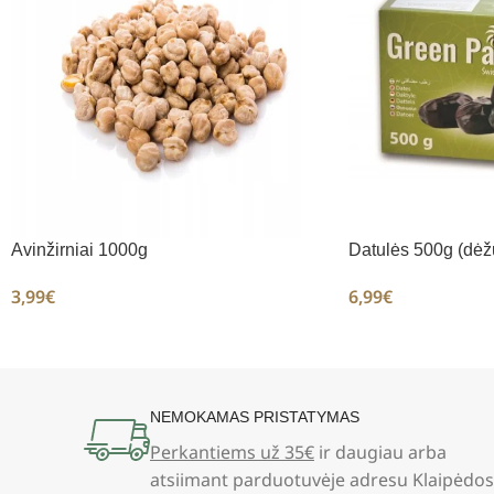
Avinžirniai 1000g
Datulės 500g (dėž
3,99
€
6,99
€
NEMOKAMAS PRISTATYMAS
Perkantiems už 35€
ir daugiau arba
atsiimant parduotuvėje adresu Klaipėdos