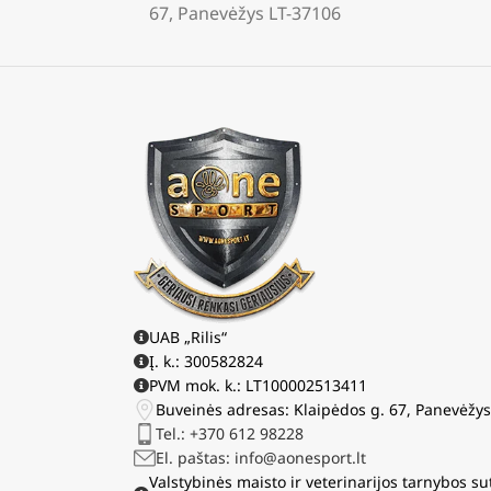
67, Panevėžys LT-37106
UAB „Rilis“
Į. k.: 300582824
PVM mok. k.: LT100002513411
Buveinės adresas: Klaipėdos g. 67, Panevėžy
Tel.: +370 612 98228
El. paštas: info@aonesport.lt
Valstybinės maisto ir veterinarijos tarnybos su