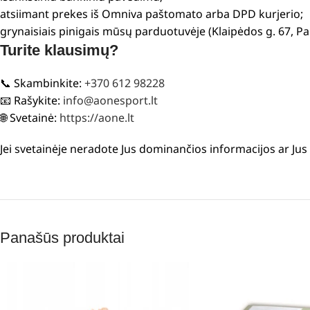
atsiimant prekes iš Omniva paštomato arba DPD kurjerio;
grynaisiais pinigais mūsų parduotuvėje (Klaipėdos g. 67, P
Turite klausimų?
📞 Skambinkite:
+370 612 98228
📧 Rašykite:
info@aonesport.lt
🌐 Svetainė:
https://aone.lt
Jei svetainėje neradote Jus dominančios informacijos ar Ju
Panašūs produktai