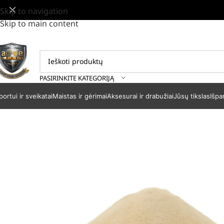
Skip to navigation
Skip to main content
PASIRINKITE KATEGORIJĄ
portui ir sveikatai
Maistas ir gėrimai
Aksesurai ir drabužiai
Jūsų tikslas
Išpa