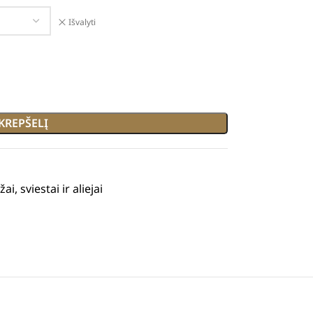
Išvalyti
 KREPŠELĮ
ai, sviestai ir aliejai