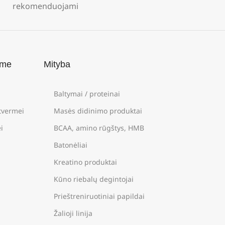
rekomenduojami
ame
Mityba
Baltymai / proteinai
štvermei
Masės didinimo produktai
i
BCAA, amino rūgštys, HMB
Batonėliai
Kreatino produktai
Kūno riebalų degintojai
Prieštreniruotiniai papildai
Žalioji linija