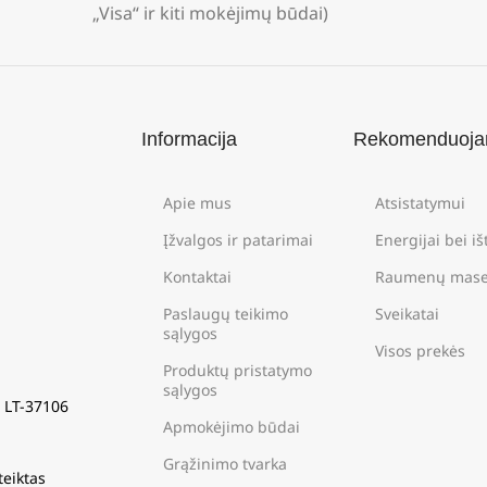
„Visa“ ir kiti mokėjimų būdai)
Informacija
Rekomenduoj
Apie mus
Atsistatymui
Įžvalgos ir patarimai
Energijai bei i
Kontaktai
Raumenų mase
Paslaugų teikimo
Sveikatai
sąlygos
Visos prekės
Produktų pristatymo
sąlygos
s LT-37106
Apmokėjimo būdai
Grąžinimo tvarka
teiktas