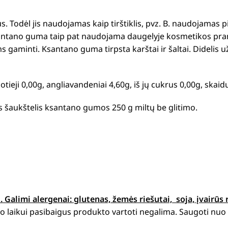
us.
Todėl jis naudojamas kaip tirštiklis, pvz.
B. naudojamas p
ntano guma taip pat naudojama daugelyje kosmetikos pram
s gaminti.
Ksantano guma tirpsta karštai ir šaltai.
Didelis u
ų sotieji 0,00g, angliavandeniai 4,60g, iš jų cukrus 0,00g, ska
is šaukštelis ksantano gumos 250 g miltų be glitimo.
Galimi alergenai: glutenas, žemės riešutai, soja, įvairūs 
 laikui pasibaigus produkto vartoti negalima. Saugoti nuo t