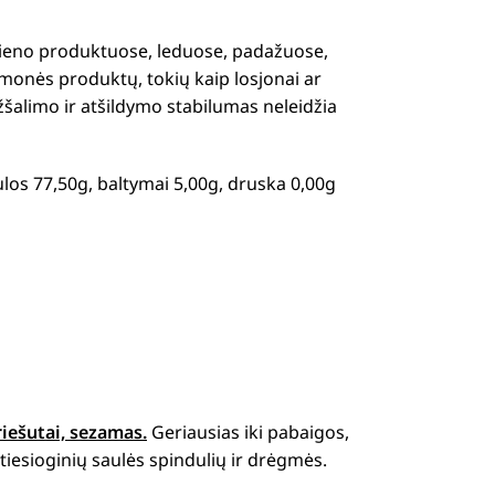
ieno produktuose, leduose, padažuose,
onės produktų, tokių kaip losjonai ar
žšalimo ir atšildymo stabilumas neleidžia
idulos 77,50g, baltymai 5,00g, druska 0,00g
riešutai, sezamas.
Geriausias iki pabaigos,
iesioginių saulės spindulių ir drėgmės.