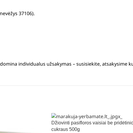
anevėžys 37106).
s domina individualus užsakymas – susisiekite, atsakysime k
Džiovinti pasifloros vaisiai be pridėtini
cukraus 500g