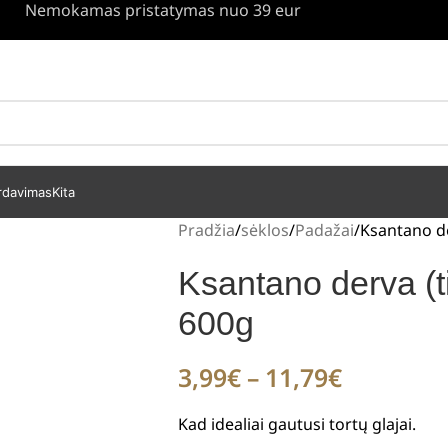
Nemokamas pristatymas nuo 39 eur
rdavimas
Kita
Pradžia
sėklos
Padažai
Ksantano der
Ksantano derva (ti
600g
3,99
€
–
11,79
€
Kad idealiai gautusi tortų glajai.