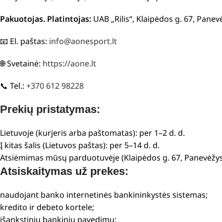
Pakuotojas. Platintojas:
UAB „Rilis“, Klaipėdos g. 67, Panev
📧 El. paštas:
info@aonesport.lt
🌐 Svetainė:
https://aone.lt
📞 Tel.:
+370 612 98228
Prekių pristatymas:
Lietuvoje (kurjeris arba paštomatas): per 1–2 d. d.
Į kitas šalis (Lietuvos paštas): per 5–14 d. d.
Atsiėmimas mūsų parduotuvėje (Klaipėdos g. 67, Panevėžys
Atsiskaitymas už prekes:
naudojant banko internetinės bankininkystės sistemas;
kredito ir debeto kortele;
išankstiniu bankiniu pavedimu;