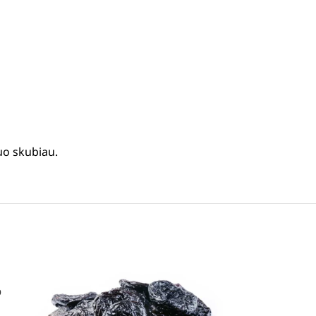
uo skubiau.
o