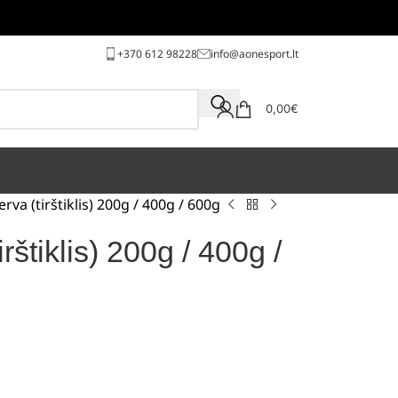
+370 612 98228
info@aonesport.lt
0,00
€
va (tirštiklis) 200g / 400g / 600g
rštiklis) 200g / 400g /