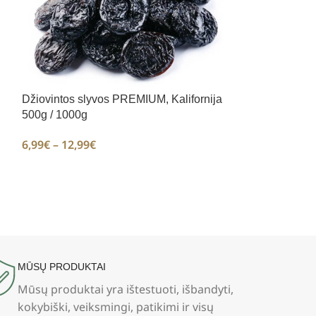
Džiovintos slyvos PREMIUM, Kalifornija
500g / 1000g
6,99
€
–
12,99
€
Imbiero lapeliai
600g
1,99
€
–
5,79
€
MŪSŲ PRODUKTAI
Mūsų produktai yra ištestuoti, išbandyti,
kokybiški, veiksmingi, patikimi ir visų