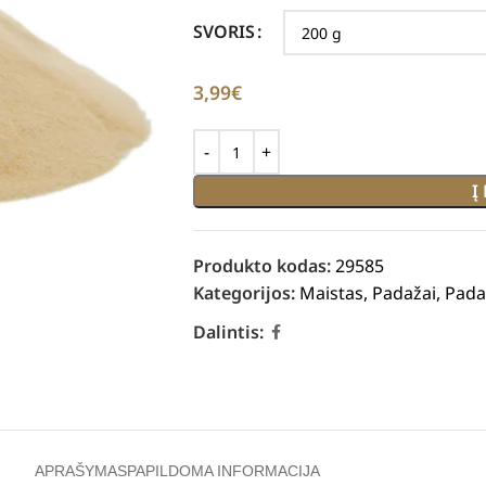
SVORIS
3,99
€
Į
Produkto kodas:
29585
Kategorijos:
Maistas
,
Padažai
,
Padaž
Dalintis:
APRAŠYMAS
PAPILDOMA INFORMACIJA