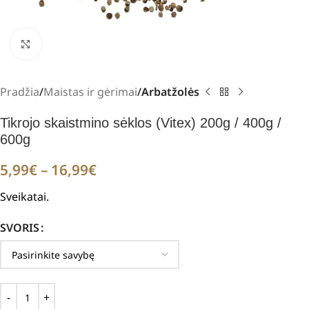
Padidinti
Pradžia
Maistas ir gėrimai
Arbatžolės
Tikrojo skaistmino sėklos (Vitex) 200g / 400g /
600g
5,99
€
–
16,99
€
Sveikatai.
SVORIS