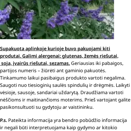
Supakuota aplinkoje kurioje buvo pakuojami kiti
produtai. Galimi alergenai: glutenas, žemės riešutai,
soja, įvairūs riešutai, sezamas.
Geriausias iki pabaigos,
partijos numeris – žiūrėti ant gaminio pakuotės.
Tinkamumo laikui pasibaigus produkto vartoti negalima.
Saugoti nuo tiesioginių saulės spindulių ir drėgmės. Laikyti
vėsioje, sausoje, sandariai uždarytą. Draudžiama vartoti
nėščioms ir maitinančioms moterims. Prieš vartojant galite
pasikonsultuoti su gydytoju ar vaistininku.
P.s.
Pateikta informacija yra bendro pobūdžio informacija
ir negali būti interpretuojama kaip gydymo ar kitokio