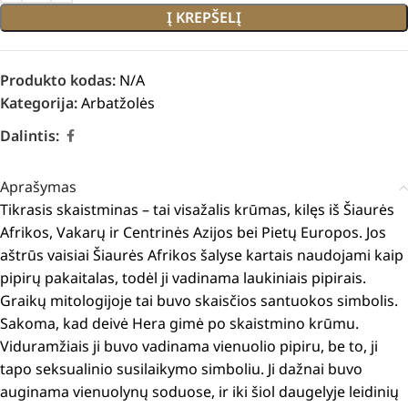
Į KREPŠELĮ
Produkto kodas:
N/A
Kategorija:
Arbatžolės
Dalintis:
Aprašymas
Tikrasis skaistminas – tai visažalis krūmas, kilęs iš Šiaurės
Afrikos, Vakarų ir Centrinės Azijos bei Pietų Europos.
Jos
aštrūs vaisiai Šiaurės Afrikos šalyse kartais naudojami kaip
pipirų pakaitalas, todėl ji vadinama laukiniais pipirais.
Graikų mitologijoje tai buvo skaisčios santuokos simbolis.
Sakoma, kad deivė Hera gimė po skaistmino krūmu.
Viduramžiais ji buvo vadinama vienuolio pipiru, be to, ji
tapo seksualinio susilaikymo simboliu. Ji dažnai buvo
auginama vienuolynų soduose, ir iki šiol daugelyje leidinių