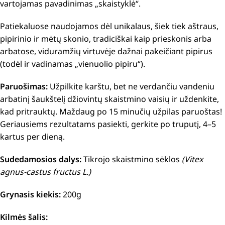
vartojamas pavadinimas „skaistyklė“.
Patiekaluose naudojamos dėl unikalaus, šiek tiek aštraus,
pipirinio ir mėtų skonio, tradiciškai kaip prieskonis arba
arbatose, viduramžių virtuvėje dažnai pakeičiant pipirus
(todėl ir vadinamas „vienuolio pipiru“).
Paruošimas:
Užpilkite karštu, bet ne verdančiu vandeniu
arbatinį šaukštelį džiovintų skaistmino vaisių ir uždenkite,
kad pritrauktų.
Maždaug po 15 minučių užpilas paruoštas!
Geriausiems rezultatams pasiekti, gerkite po truputį, 4–5
kartus per dieną.
Sudedamosios dalys:
Tikrojo skaistmino sėklos
(Vitex
agnus-castus fructus L.)
Grynasis kiekis:
200g
Kilmės šalis: