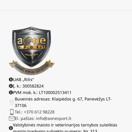
UAB „Rilis“
Į. k.: 300582824
PVM mok. k.: LT100002513411
Buveinės adresas: Klaipėdos g. 67, Panevėžys LT-
37106
Tel.: +370 612 98228
El. paštas: info@aonesport.lt
Valstybinės maisto ir veterinarijos tarnybos suteiktas
maisto tvarkymo subjekto numeris: Nr. 313