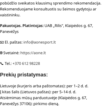
pobūdžio sveikatos klausimų sprendimo rekomendacija.
Rekomenduojame konsultuotis su šeimos gydytoju ar
vaistininku.
Pakuotojas. Platintojas:
UAB „Rilis“, Klaipėdos g. 67,
Panevėžys
📧 El. paštas:
info@aonesport.lt
🌐 Svetainė:
https://aone.lt
📞 Tel.:
+370 612 98228
Prekių pristatymas:
Lietuvoje (kurjeris arba paštomatas): per 1–2 d. d.
Į kitas šalis (Lietuvos paštas): per 5–14 d. d.
Atsiėmimas mūsų parduotuvėje (Klaipėdos g. 67,
Panevėžys 37106): pirkimo dieną.