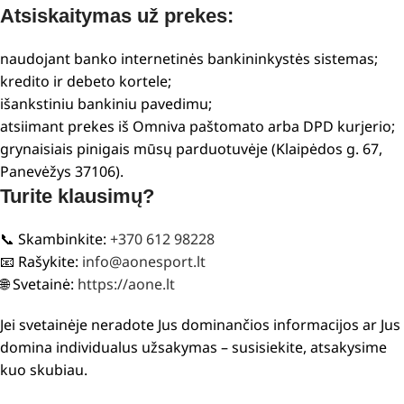
Atsiskaitymas už prekes:
naudojant banko internetinės bankininkystės sistemas;
kredito ir debeto kortele;
išankstiniu bankiniu pavedimu;
atsiimant prekes iš Omniva paštomato arba DPD kurjerio;
grynaisiais pinigais mūsų parduotuvėje (Klaipėdos g. 67,
Panevėžys 37106).
Turite klausimų?
📞 Skambinkite:
+370 612 98228
📧 Rašykite:
info@aonesport.lt
🌐 Svetainė:
https://aone.lt
Jei svetainėje neradote Jus dominančios informacijos ar Jus
domina individualus užsakymas – susisiekite, atsakysime
kuo skubiau.