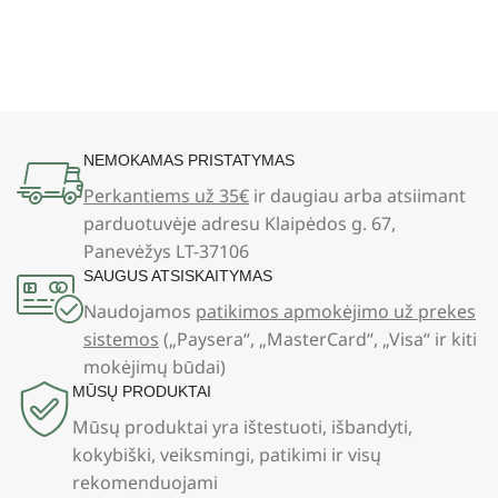
NEMOKAMAS PRISTATYMAS
Perkantiems už 35€
ir daugiau arba atsiimant
parduotuvėje adresu Klaipėdos g. 67,
Panevėžys LT-37106
SAUGUS ATSISKAITYMAS
Naudojamos
patikimos apmokėjimo už prekes
sistemos
(„Paysera“, „MasterCard“, „Visa“ ir kiti
mokėjimų būdai)
MŪSŲ PRODUKTAI
Mūsų produktai yra ištestuoti, išbandyti,
kokybiški, veiksmingi, patikimi ir visų
rekomenduojami